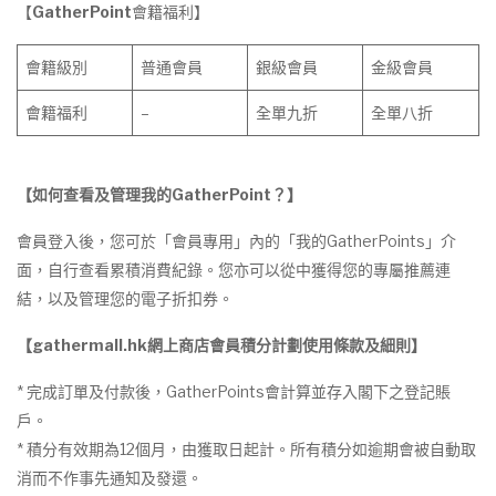
【
GatherPoint
會籍福利】
會籍級別
普通會員
銀級會員
金級會員
會籍福利
–
全單九折
全單八折
【如何查看及管理我的
GatherPoint
？
】
會員登入後，您可於「會員專用」內的「我的GatherPoints」介
面，自行查看累積消費紀錄。您亦可以從中獲得您的專屬推薦連
結，以及管理您的電子折扣券。
【gathermall.hk網上商店會員積分計劃使用條款及細則】
* 完成訂單及付款後，GatherPoints會計算並存入閣下之登記賬
戶。
* 積分有效期為12個月，由獲取日起計。所有積分如逾期會被自動取
消而不作事先通知及發還。