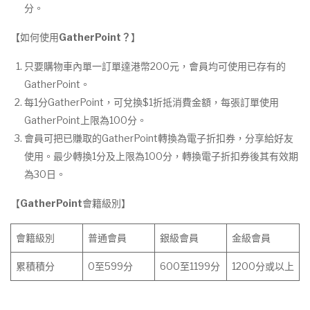
分。
【如何使用
GatherPoint
？
】
只要購物車內單一訂單達港幣200元，會員均可使用已存有的
GatherPoint。
每1分GatherPoint，可兌換$1折抵消費金額，每張訂單使用
GatherPoint上限為100分。
會員可把已賺取的GatherPoint轉換為電子折扣券，分享給好友
使用。最少轉換1分及上限為100分，轉換電子折扣券後其有效期
為30日。
【
GatherPoint
會籍級別】
會籍級別
普通會員
銀級會員
金級會員
累積積分
0至599分
600至1199分
1200分或以上