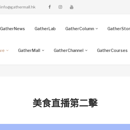
info@gathermall.hk
GatherNews
GatherLab
GatherColumn
GatherSto
ive
GatherMall
GatherChannel
GatherCourses
美食直播第二擊