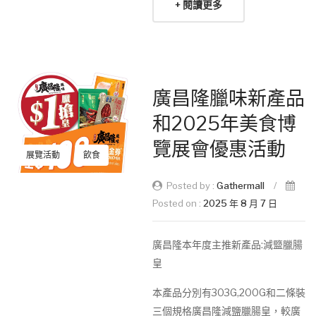
+ 閱讀更多
廣昌隆臘味新產品
和2025年美食博
覽展會優惠活動
展覽活動
飲食
Posted by :
Gathermall
/
Posted on :
2025 年 8 月 7 日
廣昌隆本年度主推新產品:減盬臘腸
皇
本產品分別有303G,200G和二條裝
三個規格廣昌隆減鹽臘腸皇，較廣