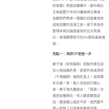
的青春》熱度持續攀升，劇中兩位
主角經歷15年的分離後再次重逢，
為觀眾們帶來一場關於初戀重啓與
成長回響的浪漫之旅。接下來為你
整理本周討論度最高的五大高潮
位，香港觀眾即可在Viu緊貼最新進
度。
亮點一：海妍CP更進一步
鮮于海（宋仲基飾）和製作單位前
往小島拍攝外景，卻意外與成濟妍
（千瑀嬉飾）被困在島上！孤男寡
女共處一室，兩人也因此打開心
扉，鮮于海大膽提出：「我第一次
遇到這種場合，有人願意聽我說
話，還會關心我好不好，我們要不
要一起睡？只是單純牽着手睡