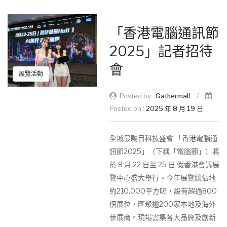
「香港電腦通訊節
2025」記者招待
會
展覽活動
Posted by :
Gathermall
/
Posted on :
2025 年 8 月 19 日
全城最矚目科技盛會 「香港電腦通
訊節2025」（下稱「電腦節」）將
於 8 月 22 日至 25 日 假香港會議展
覽中心盛大舉行。今年展覽總佔地
約210,000平方呎，設有超過800
個展位，匯聚逾200家本地及海外
參展商。現場雲集各大品牌及創新