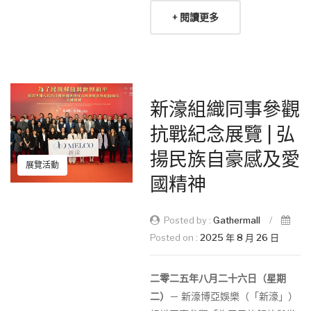
+ 閱讀更多
新濠組織同事參觀
抗戰紀念展覽 | 弘
揚民族自豪感及愛
展覽活動
國精神
Posted by :
Gathermall
/
Posted on :
2025 年 8 月 26 日
二零二五年八月二十六日（星期
二）
－ 新濠博亞娛樂（「新濠」）