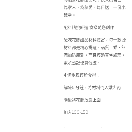
為家人、為摯愛，每日送上一份小
確幸。
配料精挑細選 食譜隨您創作
急凍花膠甜品材料豐富，每一款 原
材料都是精心挑選、品質上乘，無
添加防腐劑，而且經過真空處理，
秉承盞記優質傳統。
4 個步驟輕鬆食得：
解凍5 分鐘，將材料倒入燉盅內
隨後將花膠放最上面
加入100-150