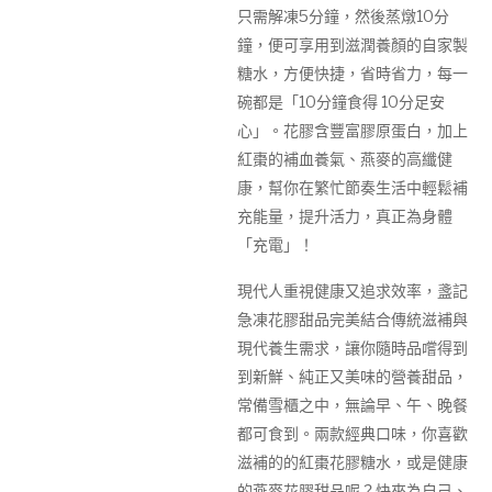
只需解凍5分鐘，然後蒸燉10分
鐘，便可享用到滋潤養顏的自家製
糖水，方便快捷，省時省力，每一
碗都是「10分鐘食得 10分足安
心」。花膠含豐富膠原蛋白，加上
紅棗的補血養氣、燕麥的高纖健
康，幫你在繁忙節奏生活中輕鬆補
充能量，提升活力，真正為身體
「充電」！
現代人重視健康又追求效率，盞記
急凍花膠甜品完美結合傳統滋補與
現代養生需求，讓你隨時品嚐得到
到新鮮、純正又美味的營養甜品，
常備雪櫃之中，無論早、午、晚餐
都可食到。兩款經典口味，你喜歡
滋補的的紅棗花膠糖水，或是健康
的燕麥花膠甜品呢？快來為自己、