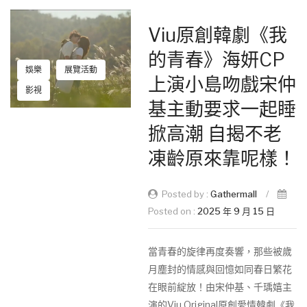
Viu原創韓劇《我
的青春》海妍CP
娛樂
展覽活動
上演小島吻戲宋仲
影視
基主動要求一起睡
掀高潮 自揭不老
凍齡原來靠呢樣！
Posted by :
Gathermall
/
Posted on :
2025 年 9 月 15 日
當青春的旋律再度奏響，那些被歲
月塵封的情感與回憶如同春日繁花
在眼前綻放！由宋仲基、千瑀嬉主
演的Viu Original原創愛情韓劇《我