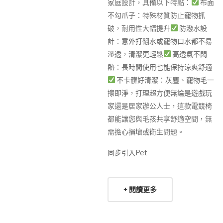
家庭設計，具備以下特點：
布面
不勾爪子：特殊材質防止寵物抓
破，耐用性大幅提升
防潑水設
計：意外打翻水或寵物口水都不易
滲透，清潔更輕鬆
高透氣不悶
熱：長時間使用也能保持涼爽舒適
不卡髒好清潔：灰塵、寵物毛一
擦即淨，打理超方便無論是遊戲玩
家還是居家辦公人士，這款電競椅
都能讓您與毛孩共享舒適空間，無
需擔心損壞或衛生問題。
同步引入Pet
+ 閱讀更多