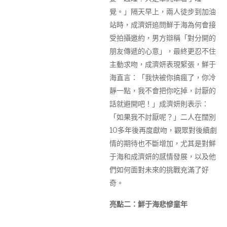
覺。」隔天早上，兩人徒步到加油
站時，成濟妍追問鮮于海為何會接
受拍攝邀約，男方辯稱「對分開的
朋友傳遞的心意」，最終更忍不住
主動求吻，成濟妍表現緊張，鮮于
海直言：「我快被你搞瘋了，你冷
靜一點，我不會把你吃掉，討厭的
話就避開吧！」成濟妍則表示：
「如果我不討厭呢？」二人在闊別
10多年後再度獻吻，觀眾對後續劇
情的期待也不斷增加，尤其是對鮮
于海和成濟妍的感情發展，以及他
們如何面對未來的挑戰充滿了好
奇。
亮點二：鮮于海悲慘童年