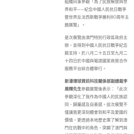
組織同事參觀「為了民族解放與世
界和平——紀念中國人民抗日戰爭
暨世界反法西斯戰爭勝利80周年主
題展覽」。
是次展覽由澳門特別行政區政府主
辦，並得到中國人民抗日戰爭紀念
館支持，於八月二十五日至九月二
十四日於中國與葡語國家商貿合作
服務平台綜合體舉行。
新濠環球資訊科技關係部副總裁李
展輝先生
參觀展覽後表示：「此次
參觀深化了我作為中國人的民族認
同、歸屬感及自豪感。這次展覽不
僅讓我更深刻體會到和平及愛國的
價值，更透過本地歷史庫了解到澳
門在抗戰中的角色，突顯了澳門與