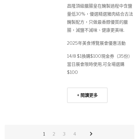
昌隆頂級臘腸皇在醃製過程中含鹽
量低30%，優選精選豬肉結合古法
醃製配方，只做最香醇優質的臘
腸，減鹽不減味、健康更美味.
2025年美食博覽展會優惠活動
14/8 $1換購$100現金券（35份）
當日展會限時使用,可全場選購
$100
+ 閱讀更多
1
2
3
4