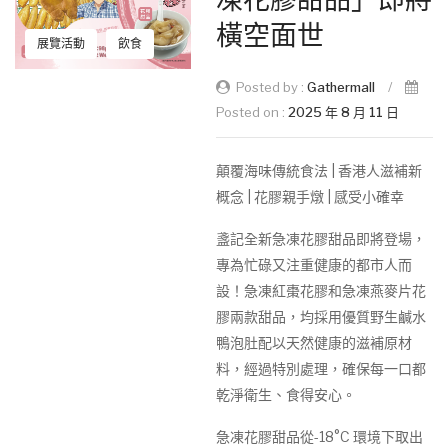
橫空面世
展覽活動
飲食
Posted by :
Gathermall
/
Posted on :
2025 年 8 月 11 日
顛覆海味傳統食法 | 香港人滋補新
概念 | 花膠親手燉 | 感受小確幸
盞記全新急凍花膠甜品即將登場，
專為忙碌又注重健康的都市人而
設！急凍紅棗花膠和急凍燕麥片花
膠兩款甜品，均採用優質野生鹹水
鴨泡肚配以天然健康的滋補原材
料，經過特別處理，確保每一口都
乾淨衛生、食得安心。
急凍花膠甜品從-18°C 環境下取出