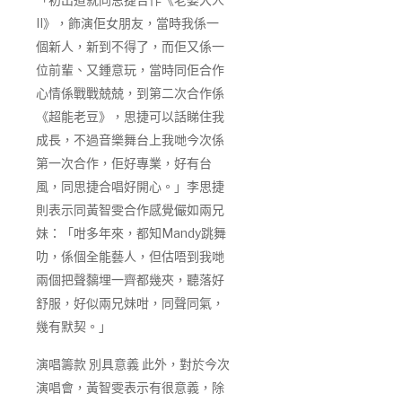
II》，飾演佢女朋友，當時我係一
個新人，新到不得了，而佢又係一
位前輩、又鍾意玩，當時同佢合作
心情係戰戰兢兢，到第二次合作係
《超能老豆》，思捷可以話睇住我
成長，不過音樂舞台上我哋今次係
第一次合作，佢好專業，好有台
風，同思捷合唱好開心。」李思捷
則表示同黃智雯合作感覺儼如兩兄
妹：「咁多年來，都知Mandy跳舞
叻，係個全能藝人，但估唔到我哋
兩個把聲黐埋一齊都幾夾，聽落好
舒服，好似兩兄妹咁，同聲同氣，
幾有默契。」
演唱籌款 別具意義 此外，對於今次
演唱會，黃智雯表示有很意義，除