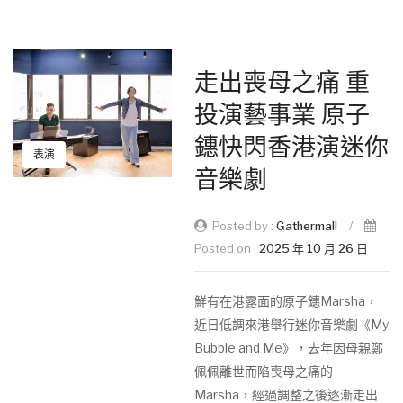
走出喪母之痛 重
投演藝事業 原子
鏸快閃香港演迷你
表演
音樂劇
Posted by :
Gathermall
/
Posted on :
2025 年 10 月 26 日
鮮有在港露面的原子鏸Marsha，
近日低調來港舉行迷你音樂劇《My
Bubble and Me》，去年因母親鄭
佩佩離世而陷喪母之痛的
Marsha，經過調整之後逐漸走出