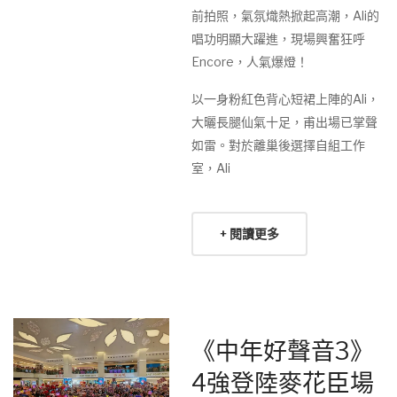
前拍照，氣氛熾熱掀起高潮，Ali的
唱功明顯大躍進，現場興奮狂呼
Encore，人氣爆燈！
以一身粉紅色背心短裙上陣的Ali，
大曬長腿仙氣十足，甫出場已掌聲
如雷。對於離巢後選擇自組工作
室，Ali
+ 閱讀更多
《中年好聲音3》
4強登陸麥花臣場