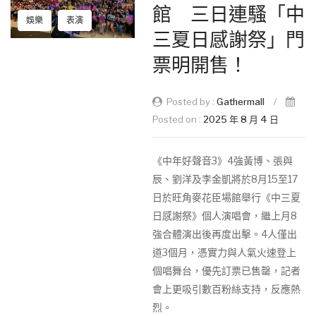
館 三日連騷「中
娛樂
表演
三夏日感謝祭」門
票明開售！
Posted by :
Gathermall
/
Posted on :
2025 年 8 月 4 日
《中年好聲音3》4強黃博、張與
辰、劉洋及李金凱將於8月15至17
日於旺角麥花臣場館舉行《中三夏
日感謝祭》個人演唱會，繼上月8
強合體演出後再度出擊。4人僅出
道3個月，憑實力與人氣火速登上
個唱舞台，優先訂票已售罄，記者
會上更吸引數百粉絲支持，反應熱
烈。