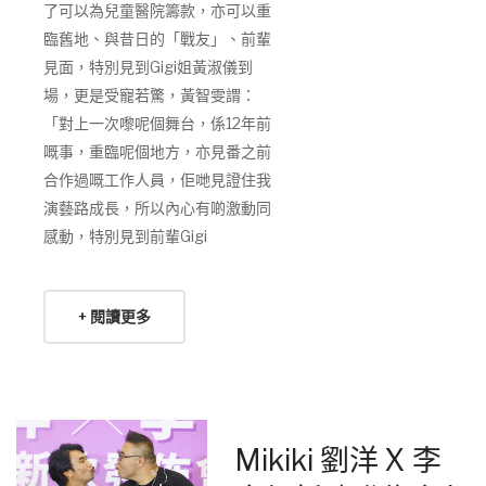
了可以為兒童醫院籌款，亦可以重
臨舊地、與昔日的「戰友」、前輩
見面，特別見到Gigi姐黃淑儀到
場，更是受寵若驚，黃智雯謂：
「對上一次嚟呢個舞台，係12年前
嘅事，重臨呢個地方，亦見番之前
合作過嘅工作人員，佢哋見證住我
演藝路成長，所以內心有啲激動同
感動，特別見到前輩Gigi
+ 閱讀更多
Mikiki 劉洋 X 李