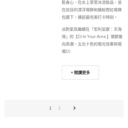
鬆身心，在水上享受冰涼飲品，並
在炫目的漂浮燈飾和繽紛霓虹燈牌
包圍下，捕捉最完美打卡時刻。
派對氣氛繼續在「宏利呈獻：天海
灣」的【DJ in Your Area 】環節推
向高潮。五光十色的燈光效果與現
場DJ
+ 閱讀更多
1
2