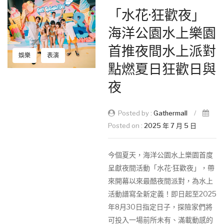
「水花·狂歡夜」
海洋公園水上樂園
首推夜間水上派對
娛樂
表演
點燃夏日狂歡日與
夜
Posted by :
Gathermall
/
Posted on :
2025 年 7 月 5 日
今個夏天，海洋公園水上樂園首度
呈獻夜間活動「水花·狂歡夜」，帶
來開幕以來最酷夜間派對，為水上
活動譜寫全新定義！即日起至2025
年8月30日指定日子，探險家們將
可投入一場前所未有、滿載動感的