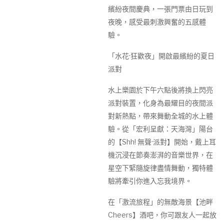
繽紛夜間慶典，一張門票由日玩到
夜晚，感受最刺激興奮的五感體
驗。
「水花·狂歡夜」開啟最繽紛的夏日
派對
水上樂園於下午六點後將換上閃亮
派對裝置，化身為最耀目的夜間派
對新熱點，帶來舞動全城的水上體
驗。從「宏利呈獻：天海灣」陽台
的【Shh! 無聲·派對】開始，戴上耳
機沉浸在節奏澎湃的音樂世界，在
星空下緊隨旋律盡情舞動，獨特體
驗將牽引你進入忘我境界。
在「激流旅程」的無敵海景【池畔
Cheers】酒吧，你可跟友人一起放