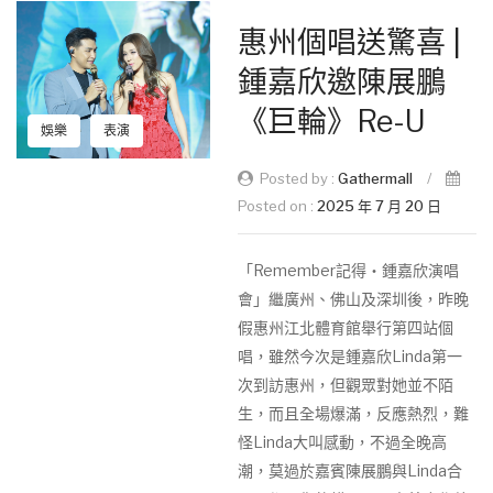
惠州個唱送驚喜 |
鍾嘉欣邀陳展鵬
《巨輪》Re-U
娛樂
表演
Posted by :
Gathermall
/
Posted on :
2025 年 7 月 20 日
「Remember記得‧鍾嘉欣演唱
會」繼廣州、佛山及深圳後，昨晚
假惠州江北體育館舉行第四站個
唱，雖然今次是鍾嘉欣Linda第一
次到訪惠州，但觀眾對她並不陌
生，而且全場爆滿，反應熱烈，難
怪Linda大叫感動，不過全晚高
潮，莫過於嘉賓陳展鵬與Linda合