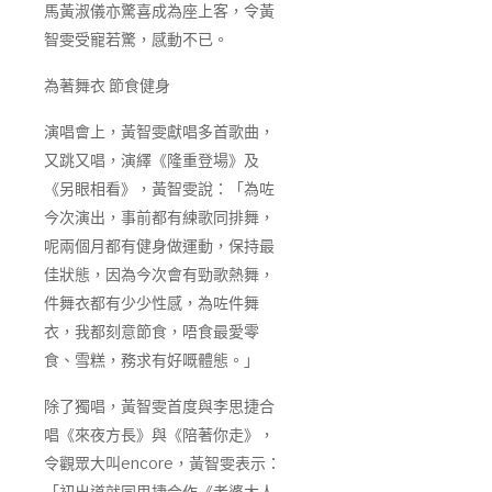
馬黃淑儀亦驚喜成為座上客，令黃
智雯受寵若驚，感動不已。
為著舞衣 節食健身
演唱會上，黃智雯獻唱多首歌曲，
又跳又唱，演繹《隆重登場》及
《另眼相看》，黃智雯說：「為咗
今次演出，事前都有練歌同排舞，
呢兩個月都有健身做運動，保持最
佳狀態，因為今次會有勁歌熱舞，
件舞衣都有少少性感，為咗件舞
衣，我都刻意節食，唔食最愛零
食、雪糕，務求有好嘅體態。」
除了獨唱，黃智雯首度與李思捷合
唱《來夜方長》與《陪著你走》，
令觀眾大叫encore，黃智雯表示：
「初出道就同思捷合作《老婆大人