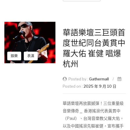
華語樂壇三巨頭首
度世紀同台黃貫中
羅大佑 崔健 唱爆
娛樂
表演
杭州
Posted by :
Gathermall
/
Posted on :
2025 年 9 月 10 日
華語樂壇再放震撼彈！三位重量級
音樂傳奇 ⎯ 香港搖滾代表黃貫中
（Paul）、台灣音樂教父羅大佑，
以及中國搖滾先驅崔健，宣布攜手