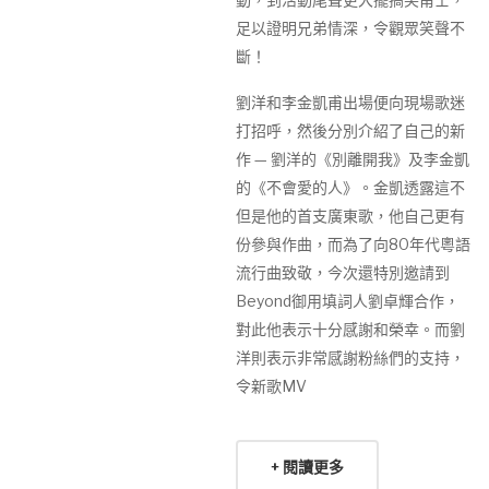
足以證明兄弟情深，令觀眾笑聲不
斷！
劉洋和李金凱甫出場便向現場歌迷
打招呼，然後分別介紹了自己的新
作 — 劉洋的《別離開我》及李金凱
的《不會愛的人》。金凱透露這不
但是他的首支廣東歌，他自己更有
份參與作曲，而為了向80年代粵語
流行曲致敬，今次還特別邀請到
Beyond御用填詞人劉卓輝合作，
對此他表示十分感謝和榮幸。而劉
洋則表示非常感謝粉絲們的支持，
令新歌MV
+ 閱讀更多