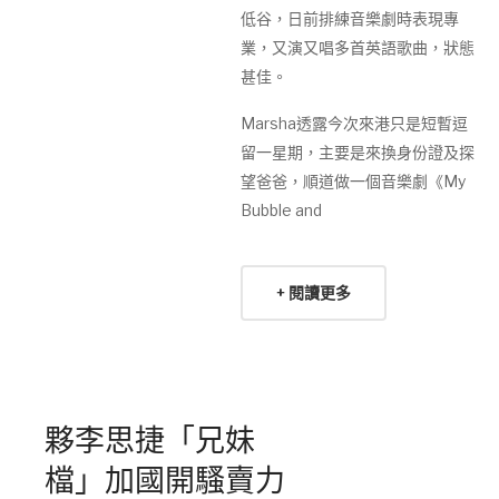
低谷，日前排練音樂劇時表現專
業，又演又唱多首英語歌曲，狀態
甚佳。
Marsha透露今次來港只是短暫逗
留一星期，主要是來換身份證及探
望爸爸，順道做一個音樂劇《My
Bubble and
+ 閱讀更多
夥李思捷「兄妹
檔」加國開騷賣力