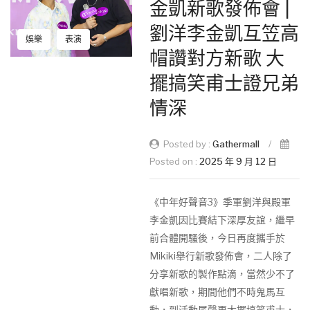
金凱新歌發佈會 |
劉洋李金凱互笠高
娛樂
表演
帽讚對方新歌 大
擺搞笑甫士證兄弟
情深
Posted by :
Gathermall
/
Posted on :
2025 年 9 月 12 日
《中年好聲音3》季軍劉洋與殿軍
李金凱因比賽結下深厚友誼，繼早
前合體開騷後，今日再度攜手於
Mikiki舉行新歌發佈會，二人除了
分享新歌的製作點滴，當然少不了
獻唱新歌，期間他們不時鬼馬互
動，到活動尾聲更大擺搞笑甫士，