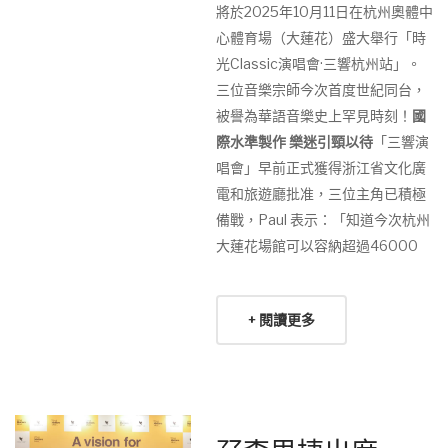
將於2025年10月11日在杭州奧體中
心體育場（大蓮花）盛大舉行「時
光Classic演唱會·三響杭州站」。
三位音樂宗師今次首度世紀同台，
被譽為華語音樂史上罕見時刻！
國
際水準製作 樂迷引頸以待
「三響演
唱會」早前正式獲得浙江省文化廣
電和旅遊廳批准，三位主角已積極
備戰，Paul 表示：「知道今次杭州
大蓮花場館可以容納超過46000
+ 閱讀更多