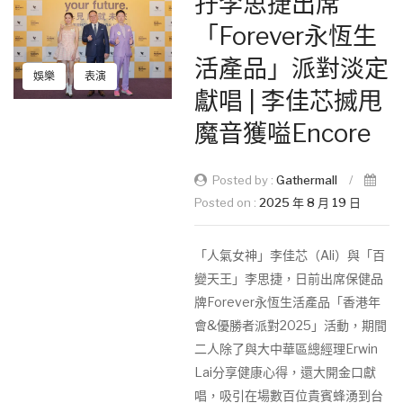
孖李思捷出席
「Forever永恆生
活產品」派對淡定
娛樂
表演
獻唱 | 李佳芯搣甩
魔音獲嗌Encore
Posted by :
Gathermall
/
Posted on :
2025 年 8 月 19 日
「人氣女神」李佳芯（Ali）與「百
變天王」李思捷，日前出席保健品
牌Forever永恆生活產品「香港年
會&優勝者派對2025」活動，期間
二人除了與大中華區總經理Erwin
Lai分享健康心得，還大開金口獻
唱，吸引在場數百位貴賓蜂湧到台