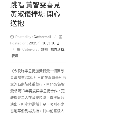
跳唱 黃智雯喜見
黃淑儀捧場 開心
送抱
Posted by :
Gathermall
/
Posted on :
2025 年 10 月 16 日
/
Category :
影視
,
慈善活動
,
表演
《今晚睇李思捷加黃智雯一個因慈
善演唱會2025》日前在溫哥華列治
文河石劇院隆重舉行，Mandy黃智
雯相隔10年再度與李思捷合作，更
難得是二人在音樂領域上首次同台
演出，叫座力當然十足，吸引不少
當地華僑到場支持，其中前輩級人