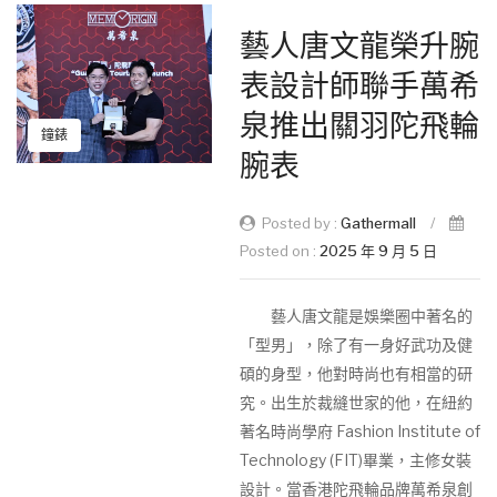
藝人唐文龍榮升腕
表設計師聯手萬希
泉推出關羽陀飛輪
鐘錶
腕表
Posted by :
Gathermall
/
Posted on :
2025 年 9 月 5 日
藝人唐文龍是娛樂圈中著名的
「型男」，除了有一身好武功及健
碩的身型，他對時尚也有相當的研
究。出生於裁縫世家的他，在紐約
著名時尚學府 Fashion Institute of
Technology (FIT)畢業，主修女裝
設計。當香港陀飛輪品牌萬希泉創