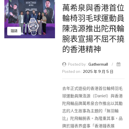
萬希泉與香港首位
輪椅羽毛球運動員
陳浩源推出陀飛輪
鐘錶
腕表宣揚不屈不撓
的香港精神
Posted by :
Gathermall
/
Posted on :
2025 年 9 月 5 日
去年正式退役的香港首位輪椅羽毛
球運動員陳浩源（Daniel）與香港
陀飛輪品牌萬希泉合作推出以其勵
志的人生故事為主題的「無羽輪
比」陀飛輪腕表。為隆重其事，品
牌於鐘表界盛事「香港鐘表展