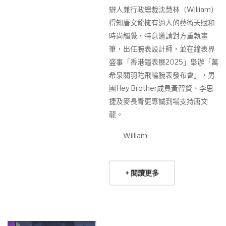
辦人兼行政總裁沈慧林（William）
得知唐文龍擁有過人的藝術天賦和
時尚觸覺，特意邀請對方重執畫
筆，出任腕表設計師，並在鐘表界
盛事「香港鐘表展2025」舉辦「萬
希泉關羽陀飛輪腕表發布會」，男
團Hey Brother成員黃智賢、李思
捷及麥長青更專誠到場支持唐文
龍。
William
+ 閱讀更多