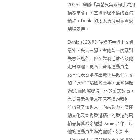
2025」舉辦「萬希泉無羽輪比陀飛
輪發布會」，宣揚不屈不撓的香港
精神，Daniel的太太及母親亦專誠
到場支持。
Daniel於23歲的時候不幸遇上交通
意外，失去左腳，令他曾一度感到
失意與迷茫，但全靠羽毛球帶領他
走出陰霾，更踏上全職運動員之
路。代表香港隊出戰16年的他，參
加了近500場國際賽事，並奪得超
過80面國際獎牌！他的勵志故事，
完美展示香港人不屈不撓的精神，
並啟發了無數人。向來致力推廣運
動文化及宣揚香港精神的香港陀飛
輪品牌萬希泉誠邀Daniel合作，以
他的運動員生涯為靈感，設計出
「無羽輪比」陀飛輪腕表，望透過