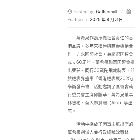
Posted by :
Gathermall
/
Posted on :
2025 年 9 月 3 日
萬希泉作為承擔社會責任的香
港品牌，多年來積極與慈善機構合
作，力求回饋社會。為慶祝匡智會
成立60周年，萬希泉聯同匡智會推
出築夢‧同行60載陀飛輪腕表，並
於鐘表界盛事「香港鐘表展2025」
舉辦發布會。活動邀請了匡智會執
行委員會主席邱騰華、萬希泉董事
林智彬、藝人趙慧珊（Aka）等出
席。
活動中播放了因事未能出席的
萬希泉創辦人兼行政總裁沈慧林