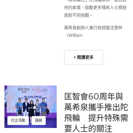
他的故事，鼓勵更多殘疾人士積極
面對不同挑戰。
萬希泉創辦人兼行政總裁沈慧林
（William
+ 閱讀更多
匡智會60周年與
萬希泉攜手推出陀
飛輪 提升特殊需
社企活動
鐘錶
要人士的關注