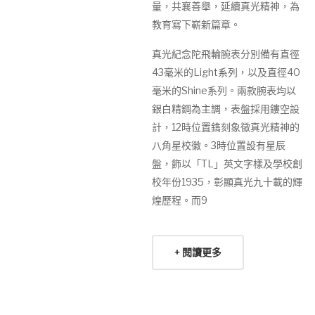
量，共襄善舉，延續真光精神，為
教育寫下嶄新篇章。
真光紀念陀飛輪腕表分別備有直徑
43毫米的Light系列，以及直徑40
毫米的Shine系列。兩款腕表均以
銀白精鋼為主調，表盤採用鏤空設
計，12時位置鐫刻象徵真光精神的
八角星校徽。3時位置設有星辰
盤，飾以「TL」英文字樣及學校創
校年份1935，彰顯真光九十載的輝
煌歷程。而9
+ 閱讀更多