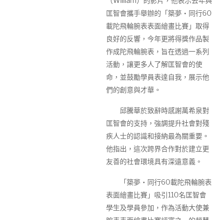
（William）的影片，他表示去年與
匡智會攜手舉辦的「築夢‧同行60
載陀飛輪腕表表面繪畫比賽」取得
良好的反響，今年更將得獎作品製
作成陀飛輪腕表，旨在透過一系列
活動，讓更多人了解匡智會的使
命，並鼓勵學員表達自我，展示他
們的創意與才華。
邱騰華於致辭時感謝萬希泉對
匡智會的支持，強調提升社會對殘
疾人士的認識和接納最為關重要。
他指出，這次跨界合作對於建立更
友善的社會環境具有深遠意義。
「築夢‧同行60載陀飛輪腕表
表面繪畫比賽」吸引110名匡智會
學生及學員參加，作為活動大使兼