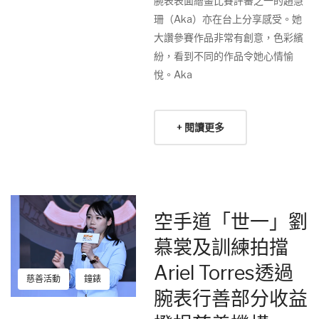
腕表表面繪畫比賽評審之一的趙慧
珊（Aka）亦在台上分享感受。她
大讚參賽作品非常有創意，色彩繽
紛，看到不同的作品令她心情愉
悅。Aka
+ 閱讀更多
空手道「世一」劉
慕裳及訓練拍擋
Ariel Torres透過
慈善活動
鐘錶
腕表行善部分收益