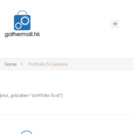
Home
Portfolio 5 Columns
[ess_grid alias=”portfolio-5col”]