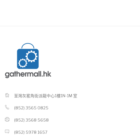
荃灣灰窰角街派龍中心1樓1N-1M 室
(852) 3565 0825
(852) 3568 5658
(852) 5978 1657