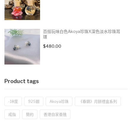
百搭玩味白色Akoya珍珠X深色淡水珍珠耳
環
$
480.00
Product tags
-18度
925銀
Akoya珍珠
《春錦》月餅禮盒系列
戒指
簡約
香港自家養殖