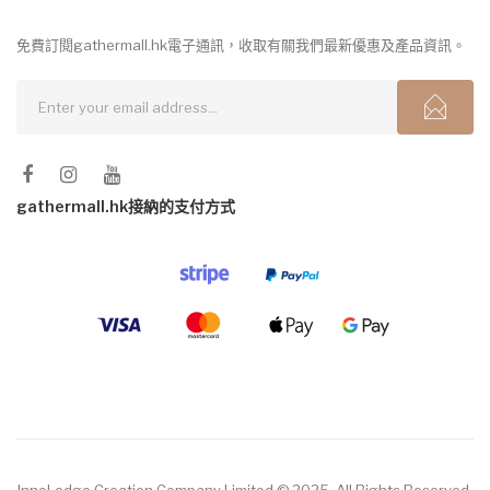
免費訂閱gathermall.hk電子通訊，收取有關我們最新優惠及產品資訊。
gathermall.hk接納的支付方式