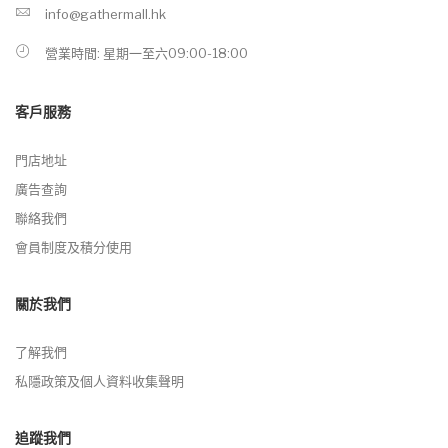
info@gathermall.hk
營業時間: 星期一至六09:00-18:00
客戶服務
門店地址
廣告查詢
聯絡我們
會員制度及積分使用
關於我們
了解我們
私隱政策及個人資料收集聲明
追蹤我們