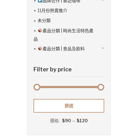
品牌合作 | 香記咖啡
11月份熱賣推介
未分類
產品分類 | 時尚生活特色產
品
產品分類 | 食品及飲料
Filter by price
最
最
篩選
低
高
價格:
$90
—
$120
價
價
格
格