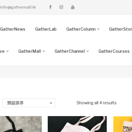
info@gathermall.hk
GatherNews
GatherLab
GatherColumn
GatherSto
ive
GatherMall
GatherChannel
GatherCourses
預設排序
Showing all 4 results