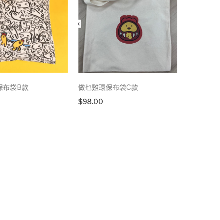
保布袋B款
做乜雞環保布袋C款
$
98.00