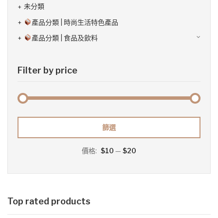
未分類
產品分類 | 時尚生活特色產品
產品分類 | 食品及飲料
Filter by price
最
最
篩選
低
高
價格:
$10
—
$20
價
價
格
格
Top rated products