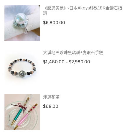
《感恩美麗》-日本Akoya珍珠18K金鑽石指
環
$
6,800.00
大溪地黑珍珠黑瑪瑙+虎眼石手鏈
Price
$
1,480.00
–
$
2,980.00
range:
$1,480.00
through
$2,980.00
浮遊花筆
$
68.00