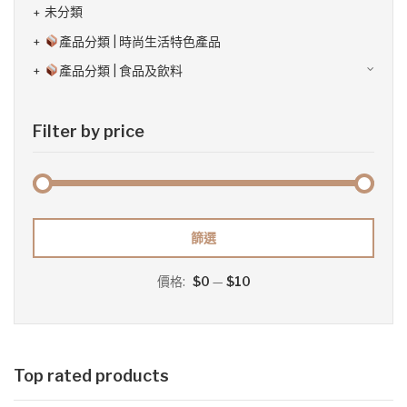
未分類
產品分類 | 時尚生活特色產品
產品分類 | 食品及飲料
Filter by price
最
最
篩選
低
高
價格:
$0
—
$10
價
價
格
格
Top rated products