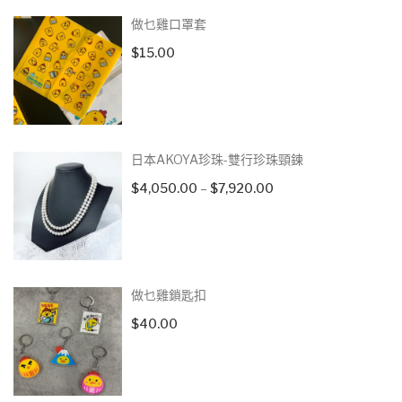
做乜雞口罩套
$
15.00
日本AKOYA珍珠-雙行珍珠頸鍊
Price
$
4,050.00
–
$
7,920.00
range:
$4,050.00
through
$7,920.00
做乜雞鎖匙扣
$
40.00