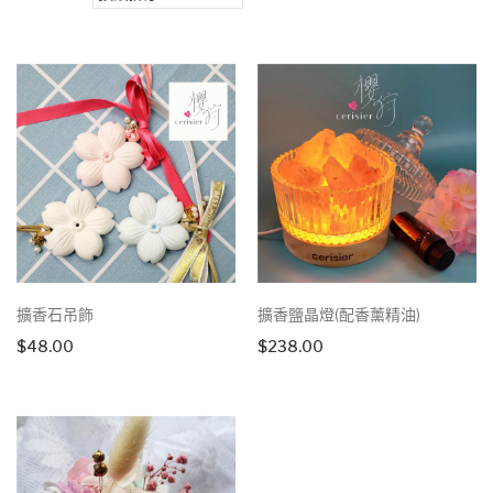
擴香石吊飾
擴香鹽晶燈(配香薰精油)
$
48.00
$
238.00