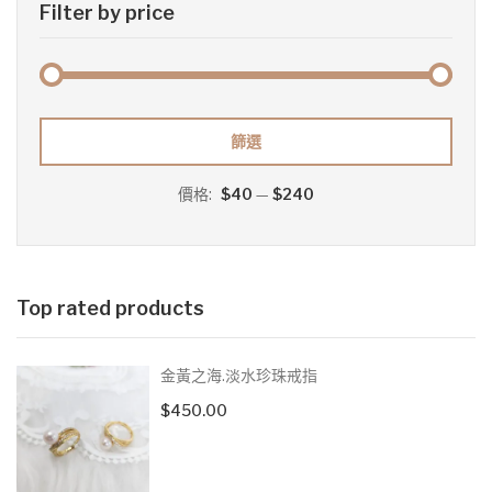
Filter by price
最
最
篩選
低
高
價格:
$40
—
$240
價
價
格
格
Top rated products
金黃之海.淡水珍珠戒指
$
450.00