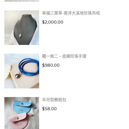
幸福三葉草-南洋大溪地珍珠吊咀
$
2,000.00
獨一無二‧皮繩珍珠手環
$
980.00
半月型散紙包
$
58.00