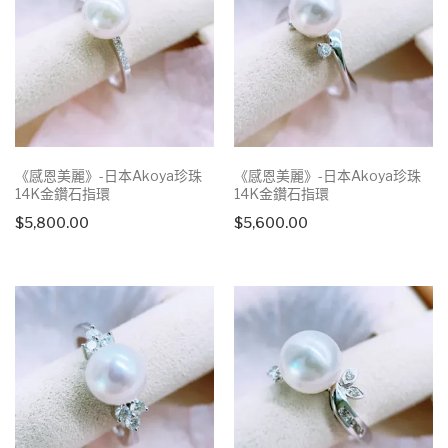
《感恩美麗》-日本Akoya珍珠
《感恩美麗》-日本Akoya珍珠
14K金鑽石指環
14K金鑽石指環
$
5,800.00
$
5,600.00