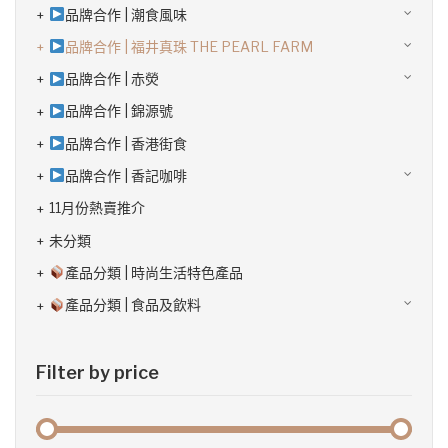
品牌合作 | 潮食風味
品牌合作 | 福井真珠 THE PEARL FARM
品牌合作 | 赤熒
品牌合作 | 錦源號
品牌合作 | 香港街食
品牌合作 | 香記咖啡
11月份熱賣推介
未分類
產品分類 | 時尚生活特色產品
產品分類 | 食品及飲料
Filter by price