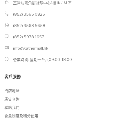
荃灣灰窰角街派龍中心1樓1N-1M 室
(852) 3565 0825
(852) 3568 5658
(852) 5978 1657
info@gathermall.hk
營業時間: 星期一至六09:00-18:00
客戶服務
門店地址
廣告查詢
聯絡我們
會員制度及積分使用