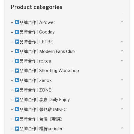
Product categories
品牌合作 | APower
品牌合作 | Gooday
品牌合作 | LETBE
品牌合作 | Modern Fans Club
品牌合作 | re:tea
品牌合作 | Shooting Workshop
品牌合作 | Zenox
品牌合作 | ZONE
品牌合作 | 享嘉 Daily Enjoy
品牌合作 | 做乜雞 JMKFC
品牌合作 | 台灣《春錦》
品牌合作 | 櫻狩cerisier