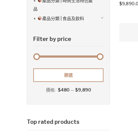
產品分類 | 時尚生活特色產
$
9,890.
品
產品分類 | 食品及飲料
Filter by price
最
最
篩選
低
高
價格:
$480
—
$9,890
價
價
格
格
Top rated products