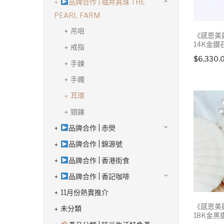
品牌合作 | 福井真珠 THE
PEARL FARM
吊咀
《感恩美麗
14K金鑽
戒指
$
6,330.
手鍊
手鐲
耳環
頸鍊
品牌合作 | 赤熒
品牌合作 | 錦源號
品牌合作 | 香港街食
品牌合作 | 香記咖啡
11月份熱賣推介
《感恩美麗
未分類
18K金黑