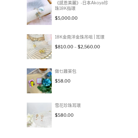
《感恩美麗》-日本Akoya珍
珠18K指環
$
5,000.00
18K金南洋金珠吊咀 | 耳環
Price
$
810.00
–
$
2,560.00
range:
$810.00
through
做乜雞茶包
$2,560.00
$
58.00
雪花珍珠耳環
$
580.00