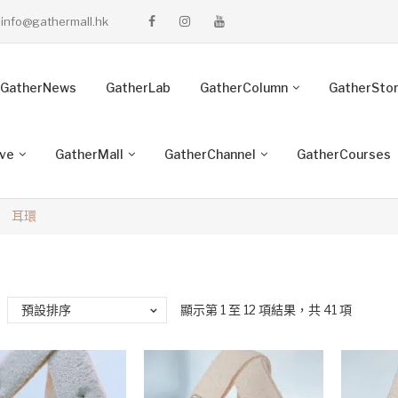
info@gathermall.hk
GatherNews
GatherLab
GatherColumn
GatherSto
ive
GatherMall
GatherChannel
GatherCourses
耳環
預設排序
顯示第 1 至 12 項結果，共 41 項