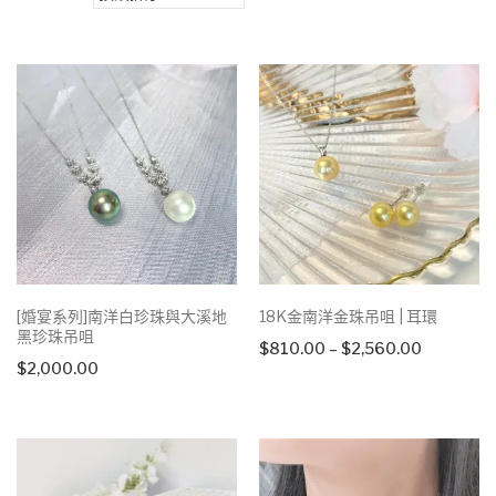
[婚宴系列]南洋白珍珠與大溪地
18K金南洋金珠吊咀 | 耳環
黑珍珠吊咀
Price
$
810.00
–
$
2,560.00
$
2,000.00
range:
$810.00
through
$2,560.0