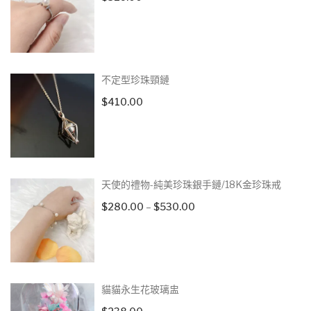
不定型珍珠頸鏈
$
410.00
天使的禮物-純美珍珠銀手鏈/18K金珍珠戒
Price
$
280.00
–
$
530.00
range:
$280.00
through
$530.00
貓貓永生花玻璃盅