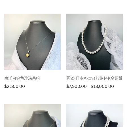
南洋白金色珍珠吊咀
圓滿-日本Akoya珍珠14K金頸鏈
Price
$
2,500.00
$
7,900.00
–
$
13,000.00
range:
$7,90
throu
$13,0