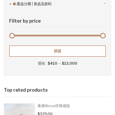
產品分類 | 食品及飲料
Filter by price
最
最
篩選
低
高
價格:
$410
—
$13,000
價
價
格
格
Top rated products
香港Akoya珍珠戒指
$
329.00