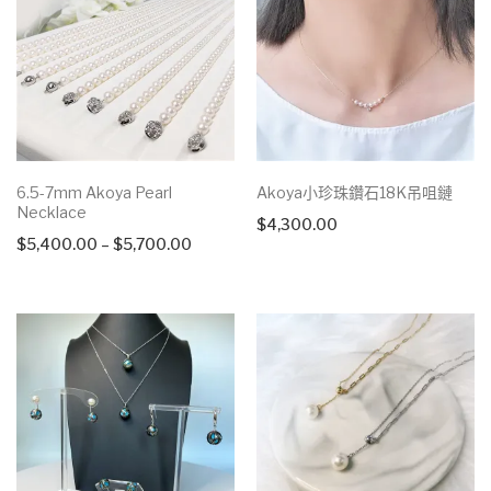
6.5-7mm Akoya Pearl
Akoya小珍珠鑽石18K吊咀鏈
Necklace
$
4,300.00
Price
$
5,400.00
–
$
5,700.00
range:
$5,400.00
through
$5,700.00