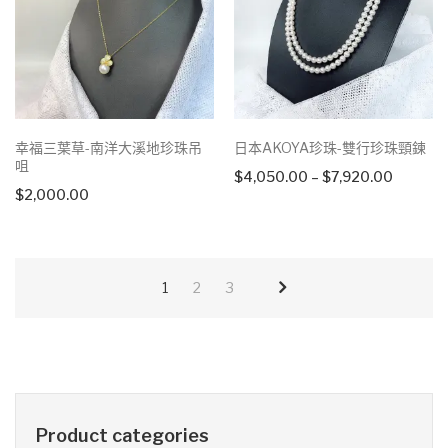
幸福三葉草-南洋大溪地珍珠吊
日本AKOYA珍珠-雙行珍珠頸鍊
咀
Price
$
4,050.00
–
$
7,920.00
$
2,000.00
range:
$4,050
through
$7,920.
1
2
3
Product categories