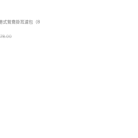
港式鴛鴦掛耳濾包（8
）
Original
Current
$
78.00
price
price
was:
is:
$78.00.
$69.90.