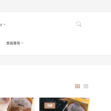
ry
會員專用
特價