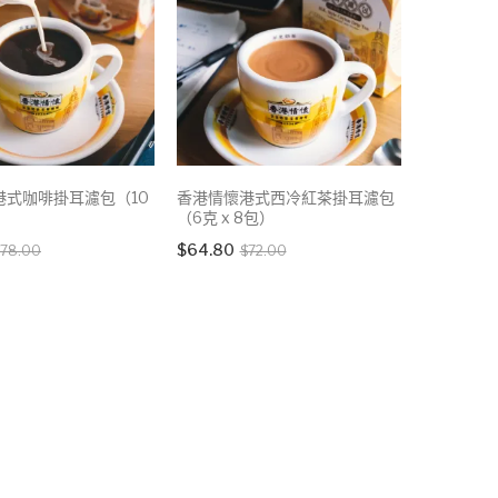
港式咖啡掛耳濾包（10
香港情懷港式西冷紅茶掛耳濾包
）
（6克 x 8包）
Original
Current
Original
Current
$
64.80
78.00
$
72.00
price
price
price
price
was:
is:
was:
is:
$78.00.
$60.00.
$72.00.
$64.80.