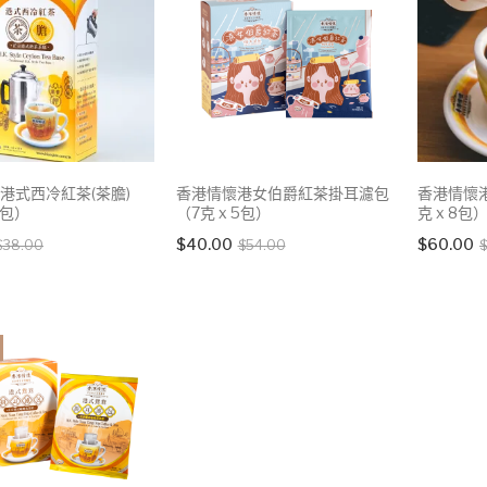
港式西冷紅茶(茶膽)
香港情懷港女伯爵紅茶掛耳濾包
香港情懷
8包）
（7克 x 5包）
克 x 8包
Original
Current
Original
Current
$
40.00
$
60.00
$
38.00
$
54.00
$
price
price
price
price
was:
is:
was:
is:
$38.00.
$34.00.
$54.00.
$40.00.