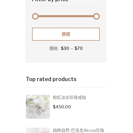
最
最
篩選
低
高
價格:
$30
—
$70
價
價
格
格
Top rated products
粉紅淡水珍珠戒指
$
450.00
純粹自然-巴洛克Akoya珍珠