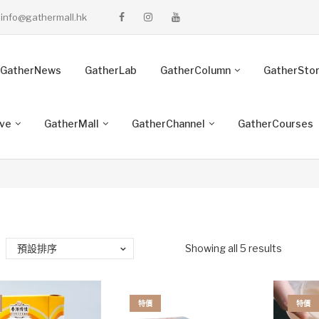
info@gathermall.hk
GatherNews
GatherLab
GatherColumn
GatherSto
ive
GatherMall
GatherChannel
GatherCourses
預設排序
Showing all 5 results
特價
特價