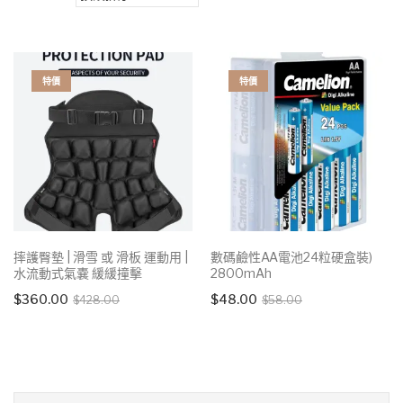
特價
特價
摔護臀墊 | 滑雪 或 滑板 運動用 |
數碼鹼性AA電池24粒硬盒裝)
水流動式氣嚢 緩緩撞擊
2800mAh
Original
Current
Original
Current
$
360.00
$
48.00
$
428.00
$
58.00
price
price
price
price
was:
is:
was:
is:
$428.00.
$360.00.
$58.00.
$48.00.