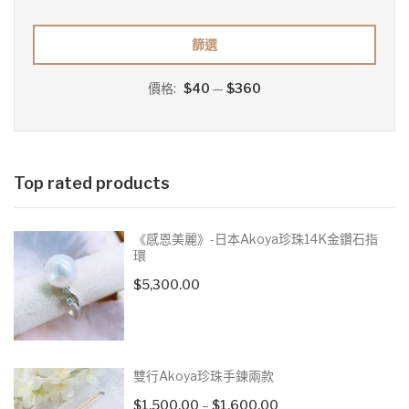
最
最
篩選
低
高
價格:
$40
—
$360
價
價
格
格
Top rated products
《感恩美麗》-日本Akoya珍珠14K金鑽石指
環
$
5,300.00
雙行Akoya珍珠手鍊兩款
Price
$
1,500.00
–
$
1,600.00