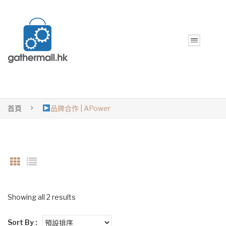
首頁
品牌合作 | APower
Showing all 2 results
Sort By :