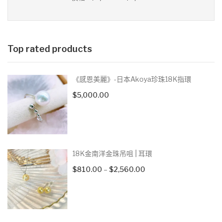
價
價
格
格
Top rated products
《感恩美麗》-日本Akoya珍珠18K指環
$
5,000.00
18K金南洋金珠吊咀 | 耳環
Price
$
810.00
–
$
2,560.00
range:
$810.00
through
$2,560.00