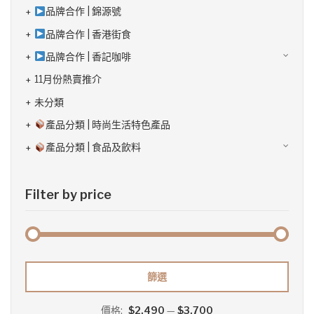
品牌合作 | 錦源號
品牌合作 | 香港街食
品牌合作 | 香記咖啡
11月份熱賣推介
未分類
產品分類 | 時尚生活特色產品
產品分類 | 食品及飲料
Filter by price
最
最
篩選
低
高
價格:
$2,490
—
$3,700