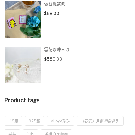
做乜雞茶包
$
58.00
雪花珍珠耳環
$
580.00
Product tags
-18度
925銀
Akoya珍珠
《春錦》月餅禮盒系列
戒指
簡約
香港自家養殖