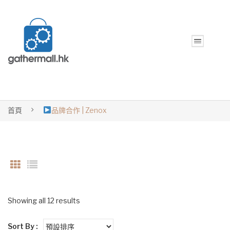
首頁
品牌合作 | Zenox
Showing all 12 results
Sort By :