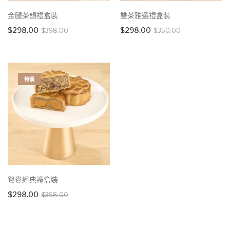
金腿茶韻禮盒裝
雙茶雅選禮盒裝
Original
Current
Original
Current
$
298.00
$
298.00
$
398.00
$
350.00
price
price
price
price
was:
is:
was:
is:
$398.00.
$298.00.
$350.00.
$298.00.
特價
鴛鴦經典禮盒裝
Original
Current
$
298.00
$
398.00
price
price
was:
is: