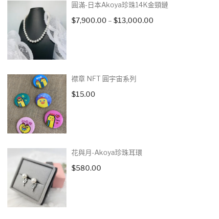
圓滿-日本Akoya珍珠14K金頸鏈
Price
$
7,900.00
–
$
13,000.00
range:
$7,900.00
through
$13,000.00
襟章 NFT 圓宇宙系列
$
15.00
花與月-Akoya珍珠耳環
$
580.00