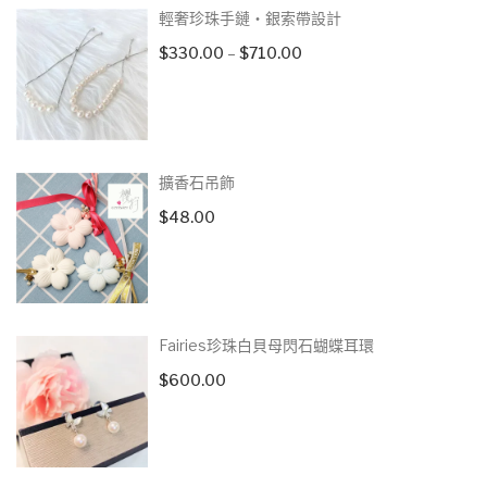
輕奢珍珠手鏈‧銀索帶設計
Price
$
330.00
–
$
710.00
range:
$330.00
through
$710.00
擴香石吊飾
$
48.00
Fairies珍珠白貝母閃石蝴蝶耳環
$
600.00