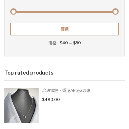
最
最
篩選
低
高
價格:
$40
—
$50
價
價
格
格
Top rated products
珍珠頸鏈‧香港Akoya珍珠
$
480.00