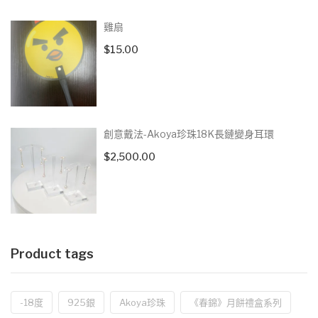
$1,295.00
雞扇
$
15.00
創意戴法-Akoya珍珠18K長鏈變身耳環
$
2,500.00
Product tags
-18度
925銀
Akoya珍珠
《春錦》月餅禮盒系列