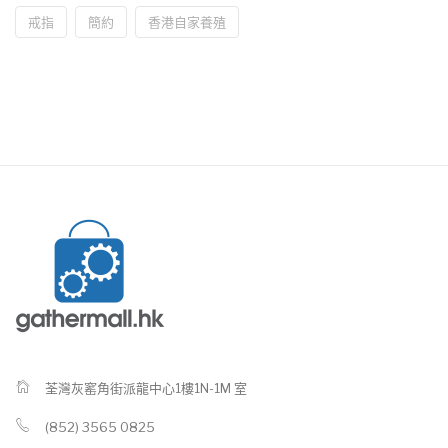
戒指
簡約
香港自家養殖
荃灣灰窰角街派龍中心1樓1N-1M 室
(852) 3565 0825