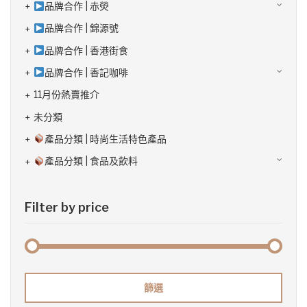
品牌合作 | 赤熒
品牌合作 | 錦源號
品牌合作 | 香港街食
品牌合作 | 香記咖啡
11月份熱賣推介
未分類
產品分類 | 時尚生活特色產品
產品分類 | 食品及飲料
Filter by price
最
最
篩選
低
高