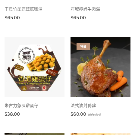
干貝竹笙鹿茸菇雞湯
府城極尚牛肉湯
$
65.00
$
65.00
特價
朱古力急凍雞蛋仔
法式油封鴨髀
Original
Current
$
38.00
$
60.00
$
68.00
price
price
was:
is: