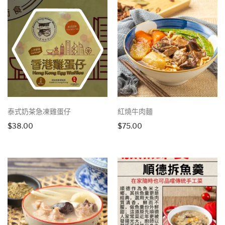
$68.00.
$60.00.
泰式奶茶急凍雞蛋仔
紅燒牛肉麵
$
38.00
$
75.00