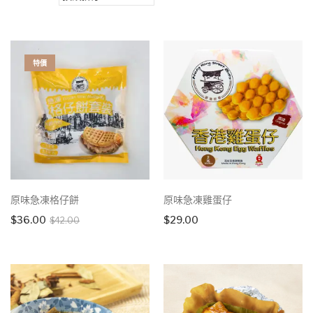
特價
原味急凍格仔餅
原味急凍雞蛋仔
Original
Current
$
36.00
$
29.00
$
42.00
price
price
was:
is:
$42.00.
$36.00.