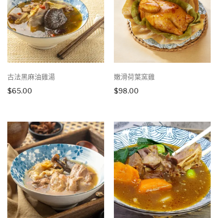
古法黑麻油雞湯
嫩滑荷葉窯雞
$
65.00
$
98.00