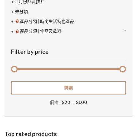
11月份熱賣推介
未分類
產品分類 | 時尚生活特色產品
產品分類 | 食品及飲料
Filter by price
最
最
篩選
低
高
價格:
$20
—
$100
價
價
格
格
Top rated products