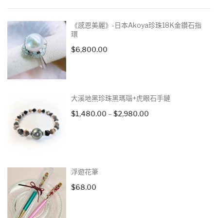
《感恩美麗》-日本Akoya珍珠18K金鑽石指
環
$
6,800.00
大溪地黑珍珠黑瑪瑙+虎眼石手鏈
Price
$
1,480.00
–
$
2,980.00
range:
$1,480.00
through
$2,980.00
浮遊花筆
$
68.00