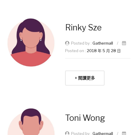
Rinky Sze
Posted by :
Gathermall
/
Posted on :
2018 年 5 月 28 日
+ 閱讀更多
Toni Wong
Posted by :
Gathermall
/