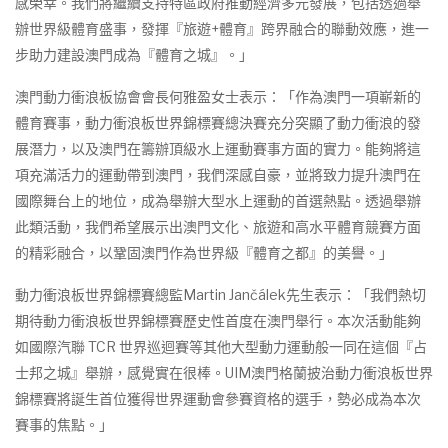
感榮幸。我們將繼續支持特區政府推動經濟多元發展，包括透過舉
辦世界級體育盛事，發揮『旅遊+體育』跨界融合的聯動效應，進一
步助力建設澳門成為『體育之城』。」
澳門動力衝浪板協會會長何雅盈女士表示：「作為澳門一項嶄新的
體育賽事，動力衝浪板世界錦標賽總決賽充分突顯了動力衝浪的發
展潛力，以及澳門在籌辦頂級水上運動賽事方面的實力。能夠將這
項充滿活力的運動帶到澳門，我們深感自豪，並將致力提升澳門在
國際舞台上的地位，成為舉辦大型水上運動的首選熱點。透過舉辦
此類活動，我們希望展示出澳門文化、旅遊和高水平體育競賽方面
的精彩融合，以鞏固澳門作為世界級『體育之都』的美譽。」
動力衝浪板世界錦標賽總監Martin Jančálek先生表示：「我們熱切
期待動力衝浪板世界錦標賽歷史性首度在澳門舉行。本次活動能夠
如國際汽聯 TCR 世界巡迴賽等其他大型動力運動般一同在這個『占
士邦之城』舉辦，感覺實在很棒。UIM澳門格蘭披治動力衝浪板世界
錦標賽將誕生首位獲得世界運動會參賽資格的選手，勢必成為本次
賽事的焦點。」