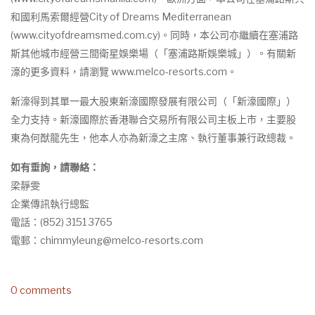
和國利馬索爾經營City of Dreams Mediterranean
(www.cityofdreamsmed.com.cy)。同時，本公司亦繼續在塞浦路
斯其他城市經營三間衛星娛樂場（「塞浦路斯娛樂城」）。有關新
濠的更多資料，請瀏覽 www.melco-resorts.com。
新濠得到其單一最大股東新濠國際發展有限公司（「新濠國際」）
全力支持。新濠國際於香港聯合交易所有限公司主板上市，主要股
東為何猷龍先生，他本人亦為新濠之主席、執行董事兼行政總裁。
如有垂詢，請聯絡：
梁靜雯
企業傳訊執行總監
電話：(852) 3151 3765
電郵：
chimmyleung@melco-resorts.com
0 comments