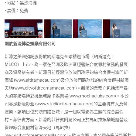
• 地點：黑沙海灘
• 票價：免費
關於新濠博亞娛樂有限公司
新濠之美國預託股份於納斯達克全球精選市場（納斯達克：
MLCO）上市，為一家在亞洲及歐洲區經營綜合度假村業務的發展
商及資產擁有者。新濠目前經營位於澳門氹仔的綜合度假村澳門新
濠鋒 (www.altiramacau.com)及位於澳門路氹城的綜合度假村新濠
天地(www.cityofdreamsmacau.com)。新濠的業務亦包括澳門最
大的非賭場博彩機業務摩卡娛樂場(www.mochaclubs.com)。本公
司亦是新濠影滙 (www.studiocity-macau.com)的主要擁有人及營
運商，該項目位於澳門路氹城，是一個以電影為主題的綜合度假
村。菲律賓方面，新濠的菲律賓附屬公司正於馬尼拉娛樂城經營及
管理綜合度假村新濠天地（馬尼拉）
(www.cityofdreamsmanila.com)。歐洲方面，本公司在塞浦路斯共