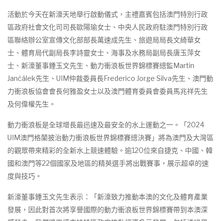
活動於今天在新濠天地舉行啟動儀式，主禮嘉賓包括澳門特別行政
區政府社會文化司司長歐陽瑜女士、中央人民政府駐澳門特別行政
區聯絡辦公室宣傳文化部部長萬速成先生、旅遊局局長文綺華女
士、體育局代副局長李詩靈女士、海事及水務局副局長唐玉萍女
士、新濠董事鍾玉文先生、動力衝浪板世界錦標賽總監Martin
Jančálek先生、UIM仲裁委員長Frederico Jorge Silva先生、澳門動
力衝浪板協會會長何雅盈女士以及澳門體育委員會委員馬兆祥先生
及何偉權先生。
動力衝浪板是全球增長最迅速及最安全的水上運動之一。「2024
UIM澳門格蘭披治動力衝浪板世界錦標賽總決賽」將為澳門及大灣區
的觀眾帶來精彩的全新水上競速體驗。逾120位來自捷克、中國、韓
國和澳門等22個國家及地區的精英選手將出戰賽事，展示超卓的速
度與技巧。
新濠董事鍾玉文先生表示：「新濠致力推動本澳的文化及體育產業
發展，因此對首次將享譽國際的動力衝浪板世界錦標賽帶到本澳深