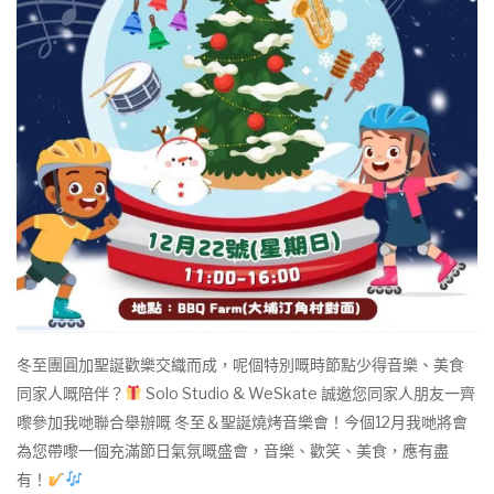
冬至團圓加聖誕歡樂交織而成，呢個特別嘅時節點少得音樂、美食
同家人嘅陪伴？
Solo Studio & WeSkate 誠邀您同家人朋友一齊
嚟參加我哋聯合舉辦嘅 冬至＆聖誕燒烤音樂會！今個12月我哋將會
為您帶嚟一個充滿節日氣氛嘅盛會，音樂、歡笑、美食，應有盡
有！