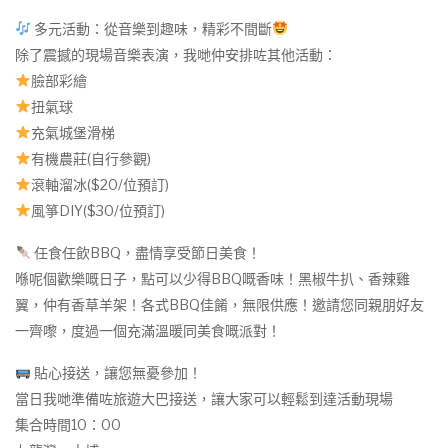
多元活動：從音樂到趣味，精彩不間斷
除了震撼的現場音樂表演，我哋仲安排咗其他活動：
臉部彩繪
扭氣球
充氣城堡滑梯
有機農莊(自行參觀)
滾軸溜冰($20/位預訂)
風箏DIY($30/位預訂)
任食任飲BBQ，盡情享受節日美食！
喺呢個歡樂嘅日子，點可以少得BBQ嘅香味！黑椒牛扒、香辣雞
翼，仲有香草羊架！各式BBQ佳餚，無限供應！邀請您同親朋好友
一齊嚟，度過一個充滿溫暖同美食嘅派對！
貼心接送，讓您無憂參加！
當日我哋準備咗旅遊大巴接送，讓大家可以輕鬆到達活動現場
集合時間10：00