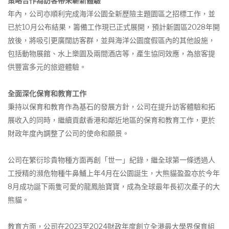
策略合作為訪客帶來嶄新體驗
年內，公司亦順利完成海洋公園全新歷險主題園區之招標工作，並
已於10月公布結果，籌備工作現已正式展開，預計新園區2028年開
放後，將吸引更廣闊訪客群，並與海洋公園度假區內的其他設施，
包括動物展館、水上樂園及兩間酒店等，產生協同效應，為旅客提
供豐富多元的旅遊體驗。
全面深化保育和教育工作
秉持以保育和教育作為基石的發展方針，公司在提升訪客體驗和拓
展收入的同時，繼續貢獻香港和鄰近地區的保育和教育工作，更於
財政年度內調整了公司的使命和願景。
公司在繁衍珍貴物種方面再創「世一」紀錄，繼全球第一條透過人
工授精的瀕危物種牛鼻鯆上年4月在公園誕生，大熊貓盈盈亦於今年
8月成功誕下兩隻可愛的龍鳳胎寶寶，成為全球最年長初次產子的大
熊貓。
教育方面，公司在2023至2024財政年度創立全港最大學界保育組