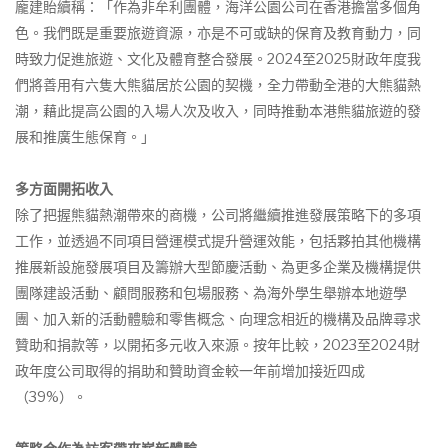
龐建貽續稱：「作為非牟利團體，海洋公園公司在香港擔當多個角
色。我們既是重要旅遊資源，亦是不可或缺的保育及教育動力，同
時致力促進旅遊、文化及體育整合發展。2024至2025財政年度我
們將善用有六隻大熊貓居於公園的契機，全力帶動全港的大熊貓熱
潮，藉此提高公園的入場人次及收入，同時推動本港熊貓旅遊的發
展和推廣生態保育。」
多方面開拓收入
除了把握熊貓熱潮帶來的商機，公司將繼續推進發展策略下的多項
工作，並透過不同項目營運模式提升營運效能，包括夥拍其他機構
推展新設施發展項目及籌辦大型節慶活動、為更多企業及機構提供
團隊建設活動、顧問服務和包場服務、為海外學生舉辦本地遊學
團、加入新的活動體驗和零售概念、向理念相近的機構及品牌尋求
贊助和捐款等，以開拓多元收入來源。按年比較，2023至2024財
政年度公司取得的捐助和贊助資金較一年前增加接近四成
（39%）。