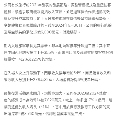
公司有效施行於2021年發表的發展策略，調整營運模式及重塑訪客
體驗，積極爭取商機及開拓收入來源，並通過夥伴合作締造協同效
應及提升成本效益；加上入境旅遊市場在疫情後呈持續復蘇勢態，
令整體業務表現繼續改善。截至2024年6月30日，公司的銀行結餘
及現金總共約港幣16億6,000萬元，財政穩健。
期内入境旅客增長尤其顯著，非本地訪客按年升超過三倍；其中來
自中國內地訪客按年上升355%，而來自印度及菲律賓的訪客亦分別
錄得按年412%及226%的增幅。
在入場人次上升帶動下，門票收入按年增加54%，商品銷售收入和
餐飲收入分別上升27%及32%，人均消費錄得6%按年升幅。
疫後復常活動需求回升，規模亦加大，公司在2023至2024財政年
度的經營成本為港幣14億7,820萬元，較上一年多出17%。然而，增
幅仍遠低於收入增長（41%）。當中用於保育及教育工作方面的支
出達港幣4億3,760萬元，佔總經營成本接近三成。