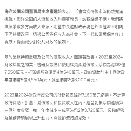
海洋公園公司
董事局
主席龐建貽
表示：「儘管疫情後市況仍然充滿
挑戰，海洋公園的人流和收入均顯著增長，訪客絡繹不絕。我們將
繼續爭取多方面收入來源，期望中長遠財政表現在外圍經濟不明朗
下仍持續改善，透過公司營運收入為社會、下一代和環境保育作出
貢獻，從而減少對公共財政的依賴。」
基於業務持續反彈及公司於賺取收入方面顯著改善，2023至2024
財政年度之物業、機器及設備和使用權資產減值撥回淨額為港幣2億
7,550萬元。折舊總額為港幣4億540萬元。政府資助則由上個財政
年度港幣8億4,950萬元，減至港幣2億8,000萬元。
2023至2024財政年度公司的財務報表錄得7,160萬元虧損。不計算
政府資助、折舊、減值撥回和投資收入在內，經營虧損淨額連續第
三個年度收窄，較上年度減少三成至港幣2億9,720萬元，反映經營
及業務持續展現上升動力，開源節流措施見效。