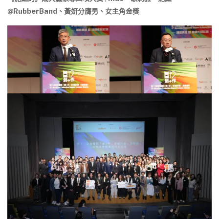
@RubberBand、黃妍分膺男
、
女主角金獎