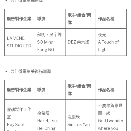
最佳微電影攝影獎
歌手
/
組合
/
樂
廣告製作企業
導演
作
品
名
稱
隊
蘇明、吳宇峰
夜光
LA VENE
SO Ming,
DEZ 余宗遙
A Touch of
STUDIO LTD
Fung NG
Light
最佳微電影美術指導獎
歌手
/
組合
/
樂
廣告製作企業
導演
作
品
名
稱
隊
不要辜負來世
靈魂製作工作
徐希晴
間一趟
室
冼樂欣
Hazel, Tsui
God,I wonder
Hey Soul
Sin Lok Yan
Hei Ching
where you