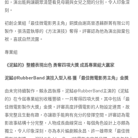
如，演出能夠讓觀眾清楚看見母親與女兒之間的分別，令人印象深
刻。
初創企業組「最佳微電影男主角」銅獎由謝高晉憑藉群菁有限公司
製作，張浩霆執導的《方法演技》奪得，評審認為他為演出拋棄包
袱，喜感自然流露。
專業組
《泥鯭的》整體表現出色
勇奪四項大獎
成爲專業組大贏家
泥鯭
@RubberBand
演技入型入格
獲「最佳微電影男主角」金獎
由未完待續製作，賴永昌執導，泥鯭@RubberBand主演的《泥鯭
的》在今屆專業組別收穫豐碩，一共奪得四項大獎，其中包括「最
佳微電影製作大獎」金獎。評審高度評價電影的人物設定連貫，故
事完整且生動有趣，亦讓歌手能夠有充分的發揮空間。評審認為電
影故事結構十分完整，人物成長曲線突出，每個角色設計上亦頗為
獨立，令人印象深刻，亦為本片編劇賴永昌、許一雄帶來「最佳微