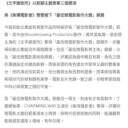
《文字調查所》以新穎主題勇奪三個獎項
與《柴灣電影會》雙雙摘下「最佳微電影製作大獎」銅獎
今屆初創企業組有兩套作品同時被評為「最佳微電影製作大獎」銅
獎，其中由Woodenswing Production製作，楊早苗執導，張崇德
主演的《文字調查所》奪得「最佳微電影製作大獎」銅獎外，亦獲
得初創企業組另外兩個獎項，包括「最佳微電影男主角」銀獎、以
及「最佳微電影美術指導獎」。評審認為戲中概念有趣，角色之間
的溝通設定亦頗為新穎。而張崇德的角色揉合作家與父親的雙重身
分，他的演出恰如其分，充分展現出角色勢利感覺。而美術指導黃
希晴亦巧妙控制顏色美學，電影全片色調一致之餘，亦精準拿捏戲
中科幻與現實之間的平衡。
而「最佳微電影製作大獎」銅獎另一得主，則由有文有路製作，丁
健峰執導，CHARMING WAY主演的《柴灣電影會》奪得，評審欣
賞電影主題扣緊香港本土情懷，與時代背景掛鉤的同時，能讓觀眾
能夠感受濃厚人情味，有所共鳴。