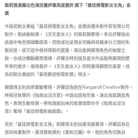
歌莉雅憑藉出色演技獲評審高度嘉許
摘下「最佳微電影女主角」金
獎
今屆初創企業組「最佳微電影女主角」金獎由優本製作室有限公司
製作，劉詠敏執導，《天生是女人》的歌莉雅奪得。多位評審指出
該戲中角色情緒難度高，而她成功呈現女司機與母親身分之間的失
衡狀態，卻又從中保持理智的感覺，演出能夠展現角色的蛻變之
餘，亦成功觸動觀眾情緒，評審亦特別提及是次作品能夠展現她歷
年來的進步，值得嘉許。《天生是女人》同時獲得觀眾的喜愛，成
為初創企業組的「最受歡迎微電影獎」得主。
銀獎得主則由廖嘉敏奪得，評審認為她在Kangaroll Creative製作，
林祖兒執導的《指南出沒注意》中跳出固有形象，演出淘氣調皮角
色，表現生動有趣。帶有跳脫玩味的故事情節亦令《指南出沒注
意》奪得「最佳微電影編劇獎」。
至於「最佳微電影女主角」銅獎得主則由唐浩嘉奪得，評審認為在
游目映畫製作，唐浩賢執導的《風和日麗》中，她的角色切換自