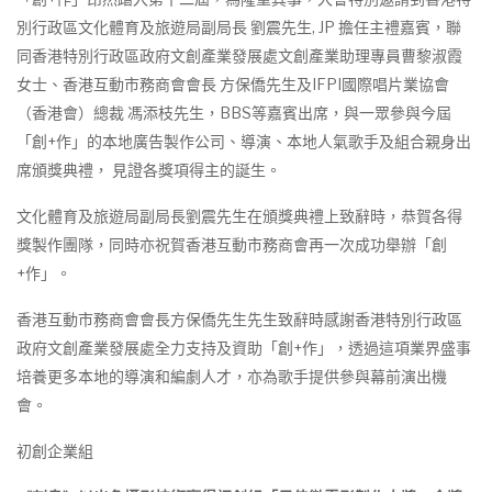
別行政區文化體育及旅遊局副局長 劉震先生, JP 擔任主禮嘉賓，聯
同香港特別行政區政府文創產業發展處文創產業助理專員曹黎淑霞
女士、香港互動市務商會會長 方保僑先生及IFPI國際唱片業協會
（香港會）總裁 馮添枝先生，BBS等嘉賓出席，與一眾參與今屆
「創+作」的本地廣告製作公司、導演、本地人氣歌手及組合親身出
席頒獎典禮， 見證各獎項得主的誕生。
文化體育及旅遊局副局長劉震先生在頒獎典禮上致辭時，恭賀各得
獎製作團隊，同時亦祝賀香港互動市務商會再一次成功舉辦「創
+作」。
香港互動市務商會會長方保僑先生先生致辭時感謝香港特別行政區
政府文創產業發展處全力支持及資助「創+作」，透過這項業界盛事
培養更多本地的導演和編劇人才，亦為歌手提供參與幕前演出機
會。
初創企業組