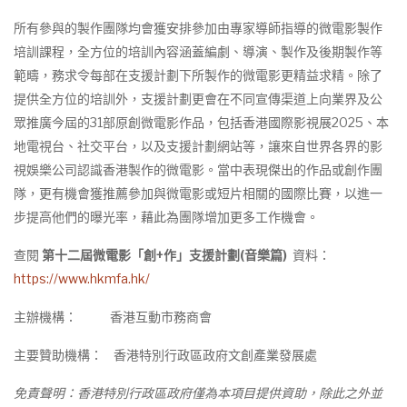
所有參與的製作團隊均會獲安排參加由專家導師指導的微電影製作
培訓課程，全方位的培訓內容涵蓋編劇、導演、製作及後期製作等
範疇，務求令每部在支援計劃下所製作的微電影更精益求精。除了
提供全方位的培訓外，支援計劃更會在不同宣傳渠道上向業界及公
眾推廣今屆的31部原創微電影作品，包括香港國際影視展2025、本
地電視台、社交平台，以及支援計劃網站等，讓來自世界各界的影
視娛樂公司認識香港製作的微電影。當中表現傑出的作品或創作團
隊，更有機會獲推薦參加與微電影或短片相關的國際比賽，以進一
步提高他們的曝光率，藉此為團隊增加更多工作機會。
查閱
第十
二
屆微電影「創
+
作」支援計劃
(
音樂篇
)
資料：
https://www.hkmfa.hk/
主辦機構： 香港互動市務商會
主要贊助機構： 香港特別行政區政府文創產業發展處
免責聲明：香港特別行政區政府僅為本項目提供資助，除此之外並