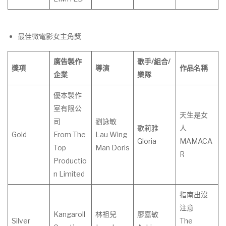
最佳微電影女主角獎
廣告製作
歌手
/
組合
/
獎項
導演
作
品
名
稱
企業
樂隊
優本製作
室有限公
天生是女
司
劉詠敏
歌莉雅
人
Gold
From The
Lau Wing
Gloria
MAMACA
Top
Man Doris
R
Productio
n Limited
指南出沒
注意
Kangaroll
林祖兒
廖嘉敏
Silver
The