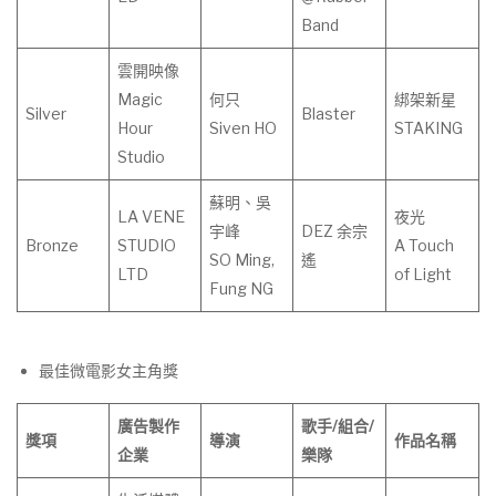
Band
雲開映像
Magic
何只
綁架新星
Silver
Blaster
Hour
Siven HO
STAKING
Studio
蘇明、吳
LA VENE
夜光
宇峰
DEZ 余宗
Bronze
STUDIO
A Touch
SO Ming,
遙
LTD
of Light
Fung NG
最佳微電影女主角獎
廣告製作
歌手
/
組合
/
獎項
導演
作
品
名
稱
企業
樂隊