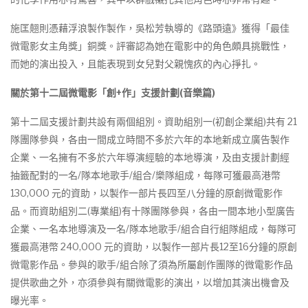
施匡翹則憑藉浮浪製作製作，吳松芳執導的《路頭遠》獲得「最佳
微電影女主角獎」銅獎。評審認為她在電影中的角色頗具挑戰性，
而她的演出投入，且能表現到女兒對父親愧疚的內心掙扎。
關於
第十
二
屆微電影「創
+
作」支援計劃
(
音樂篇
)
第十二屆支援計劃共設有兩個組別。資助組別一(初創企業組)共有 21
隊團隊參與，各由一間成立時間不多於六年的本地新成立廣告製作
企業、一名擁有不多於六年導演經驗的本地導演，及由支援計劃經
抽籤配對的一名/隊本地歌手/組合/樂隊組成，每隊可獲最高港幣
130,000 元的資助，以製作一部片長四至八分鐘的原創微電影作
品。而資助組別二(專業組)有十隊團隊參與，各由一間本地小型廣告
企業、一名本地導演及一名/隊本地歌手/組合自行組隊組成，每隊可
獲最高港幣 240,000 元的資助，以製作一部片長12至16分鐘的原創
微電影作品。參與的歌手/組合除了須為所屬創作團隊的微電影作品
提供歌曲之外，亦須參與有關微電影的演出，以增加其演出機會及
曝光率。