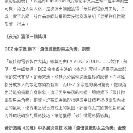
電影編劇獎」。泥鯭@RubberBand於電影中完美呈現一位中年的士
司機，角色入型入格，是次演出讓他獲得「最佳微電影男主角」金
獎，實至名歸。該作品亦同時獲觀眾投選為專業組「最受歡迎微電
影獎」得主。
《夜光》獲頒三個獎項
DEZ
余宗遙
摘下「最佳微電影男主角獎」銅獎
「最佳微電影製作大獎」銀獎則由LA VENE STUDIO LTD製作，蘇
明、吳宇峰執導，DEZ 余宗遙主演的《夜光》奪得。評審認為電影
情節交代完整，節奏緊湊，能夠充分展現邊緣世界的感覺，而將性
格分成多人的設定亦頗為有趣。而DEZ 余宗遙的演出驚艷，處理角
色時能夠擺脫自身形象，演活男生失落的味道，讓他摘下「最佳微
電影男主角獎」銅獎。評審認為攝影指導吳宇峰精準捕捉電影內社
區的氣氛，優秀地呈現香港晚上的氛圍，評審亦尤其欣賞他對於室
內外環境轉換的攝影技巧，讓他獲得「最佳微電影攝影獎」。
黃妍憑藉《加班》中多層次演技
收穫「最佳微電影女主角獎」金獎