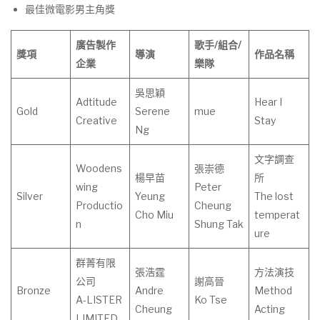
最佳微電影男主角獎
廣告製作
歌手
/
組合
/
獎項
導演
作
品
名
稱
企業
樂隊
吳思穎
Adtitude
Hear I
Gold
Serene
mue
Creative
Stay
Ng
文字調查
Woodens
張崇德
楊早苗
所
wing
Peter
Silver
Yeung
The lost
Productio
Cheung
Cho Miu
temperat
n
Shung Tak
ure
群菁有限
張浩霆
方法演技
公司
謝高晉
Bronze
Andre
Method
A-LISTER
Ko Tse
Cheung
Acting
LIMITED