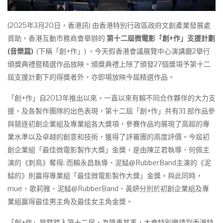
(2025年3月20日，香港訊) 由香港特別行政區政府文創產業發展處
資助，香港互動市務商會舉辦的
第十
二
屆微電影「創
+
作」支援計劃
(
音樂篇
)
(下稱「創+作」) ，今天假香港會議展覽中心演講廳2舉行
頒獎典禮暨精選作品放映。頒獎典禮上除了頒發27個獎項予第十二
屆支援計劃下的得獎者外，亦即場放映今屆精選作品。
「創+作」自2013年推出以來，一直以來有賴不同合作夥伴的大力支
援，及各製作團隊的出色表現，第十二屆「創+作」共有31 部作品參
與競逐初創企業組及專業組各大獎項，參賽作品均展現了高超的專
業水準以及卓越的創意和技術，獲得了評審團的高度評價。今屆初
創企業組「最佳微電影製作大獎」金獎，是由陳芷君執導、何佩主
演的《刺⿃》奪得; 而賴永昌執導、泥鯭@RubberBand主演的《泥
鯭的》則贏得專業組「最佳微電影製作大獎」金獎。與此同時，
mue、歌莉雅、泥鯭@RubberBand、黃妍分別於初創企業組及專
業組贏得最佳男主角及最佳女主角金獎。
「創+作」昂然踏入第十二屆，為隆重其事，大會特別邀請到香港特