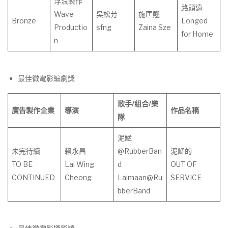
浮浪製作
路頭遠
Wave
吳松芳
施匡翹
Bronze
Longed
Productio
sfng
Zaina Sze
for Home
n
最佳微電影編劇獎
歌手
/
組合
/
樂
廣告製作企業
導演
作
品
名
稱
隊
泥鯭
未完待續
賴永昌
@RubberBan
泥鯭的
TO BE
Lai Wing
d
OUT OF
CONTINUED
Cheong
Laimaan@Ru
SERVICE
bberBand