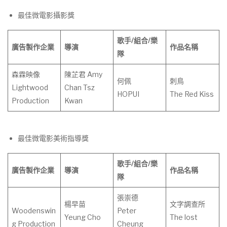
最佳微電影攝影獎
歌手
/
組合
/
樂
廣告製作企業
導演
作
品
名
稱
隊
森霖映像
陳芷君 Amy
何佩
刺⿃
Lightwood
Chan Tsz
HOPUI
The Red Kiss
Production
Kwan
最佳微電影美術指導獎
歌手
/
組合
/
樂
廣告製作企業
導演
作
品
名
稱
隊
張崇德
楊早苗
文字調查所
Woodenswin
Peter
Yeung Cho
The lost
g Production
Cheung