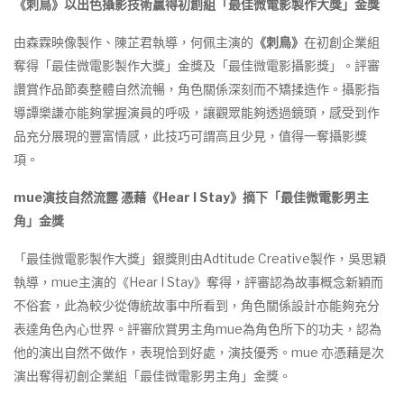
《刺鳥》以出色攝影技術贏得初創組「最佳微電影製作大獎」金獎
由森霖映像製作、陳芷君執導，何佩主演的
《刺⿃》
在初創企業組
奪得「最佳微電影製作大獎」金獎及「最佳微電影攝影獎」。評審
讚賞作品節奏整體自然流暢，角色關係深刻而不矯揉造作。攝影指
導譚樂謙亦能夠掌握演員的呼吸，讓觀眾能夠透過鏡頭，感受到作
品充分展現的豐富情感，此技巧可謂高且少見，值得一奪攝影獎
項。
mue
演技自然流露
憑藉《
Hear I Stay
》摘下「最佳微電影男主
角」金獎
「最佳微電影製作大獎」銀獎則由Adtitude Creative製作，吳思穎
執導，mue主演的《Hear I Stay》奪得，評審認為故事概念新穎而
不俗套，此為較少從傳統故事中所看到，角色關係設計亦能夠充分
表達角色內心世界。評審欣賞男主角mue為角色所下的功夫，認為
他的演出自然不做作，表現恰到好處，演技優秀。mue 亦憑藉是次
演出奪得初創企業組「最佳微電影男主角」金獎。