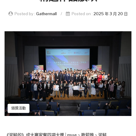
Posted by :
Gathermall
/
Posted on :
2025 年 3 月 20 日
頒獎活動
《泥鯭的》成大贏家奪四項大獎
|
mue、歌莉雅、泥鯭