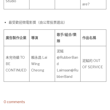
Studio
are?
最受歡迎微電影獎（由公眾投票選出）
歌手
/
組合
/
樂
廣告製作企業
導演
作
品
名
稱
隊
泥鯭
未完待續 TO
賴永昌 Lai
@RubberBan
泥鯭的 OUT
BE
Wing
d
OF SERVICE
CONTINUED
Cheong
Laimaan@Ru
bberBand
0 comments