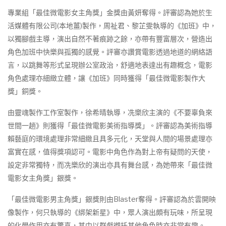
專業組「最佳微電影女主角獎」金獎由黃妍奪得。評審認為她於生
活媒體有限公司(本地薑)製作，周祉君、黎芷雯執導的《加班》中，
以獨腳戲主導，演出自然不著痕跡之餘，亦帶有豐富層次，營造出
角色加班中快樂與孤獨的感覺。評審亦讚賞電影透過地道的網絡語
言，以跳舞等形式呈現辦公室政治，舒適地表達出有趣概念，電影
角色處理亦細緻立體，讓《加班》同時獲得「最佳微電影製作大
獎」銅獎。
由靈魂製作工作室製作，徐希晴執導，冼樂欣主演的《不要辜負來
世間一趟》則獲得「最佳微電影美術指導獎」。評審認為美術指導
賴藝庭的環境處理非常細緻且具多元化，天堂與人間的場景處理亦
富實在感，值得獎項認可。電影中角色作為對上帝有疑問的天使，
設定非常獨特，而冼樂欣的演出亦具有舞台感，為她帶來「最佳微
電影女主角獎」銀獎。
「最佳微電影男主角獎」銀獎則由Blaster奪得。評審認為於雲開映
像製作，何只執導的《綁架新星》中，眾人演出頗有玩味，所呈現
的化學作用亦有驚喜，其中以群戲襯托其他角色時亦非常有趣。