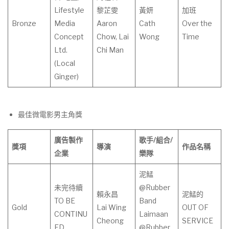
Lifestyle
黎芷雯
黃妍
加班
Bronze
Media
Aaron
Cath
Over the
Concept
Chow, Lai
Wong
Time
Ltd.
Chi Man
(Local
Ginger)
最佳微電影男主角獎
廣告製作
歌手
/
組合
/
獎項
導演
作
品
名
稱
企業
樂隊
泥鯭
未完待續
@Rubber
賴永昌
泥鯭的
TO BE
Band
Gold
Lai Wing
OUT OF
CONTINU
Laimaan
Cheong
SERVICE
ED
@Rubber