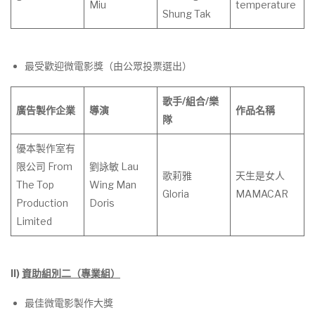
Miu
temperature
Shung Tak
最受歡迎微電影獎（由公眾投票選出）
歌手
/
組合
/
樂
廣告製作企業
導演
作
品
名
稱
隊
優本製作室有
限公司 From
劉詠敏 Lau
歌莉雅
天生是女人
The Top
Wing Man
Gloria
MAMACAR
Production
Doris
Limited
II)
資助組別二（專業組）
最佳微電影製作大獎