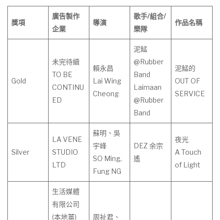
廣告製作
歌手
/
組合
/
獎項
導演
作
品
名
稱
企業
樂隊
泥鯭
未完待續
@Rubber
賴永昌
泥鯭的
TO BE
Band
Gold
Lai Wing
OUT OF
CONTINU
Laimaan
Cheong
SERVICE
ED
@Rubber
Band
蘇明、吳
LA VENE
夜光
宇峰
DEZ 余宗
Silver
STUDIO
A Touch
SO Ming,
遙
LTD
of Light
Fung NG
生活媒體
有限公司
(本地薑)
周祉君、