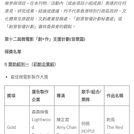
無參與項目。在本刊物／活動內（或由項目小組成員）表達的任何
意見、研究成果、結論或建議，均不代表香港特別行政區政府、文
化體育及旅遊局、文創產業發展處、
「
創意智優計劃秘書處
」
或
「
創意智優計劃
」
審核委員會的觀點。
第十
二
屆微電影「創
+
作」支援計劃
(
音樂篇
)
得獎名單
I)
資助組別一
（
初創企業組
）
最佳微電影製作大獎
廣告製作
歌手
/
組合
/
獎項
導演
作
品
名
稱
企業
樂隊
森霖映像
Lightwoo
陳芷君
刺⿃
何佩
Gold
d
Amy Chan
The Red
HOPUI