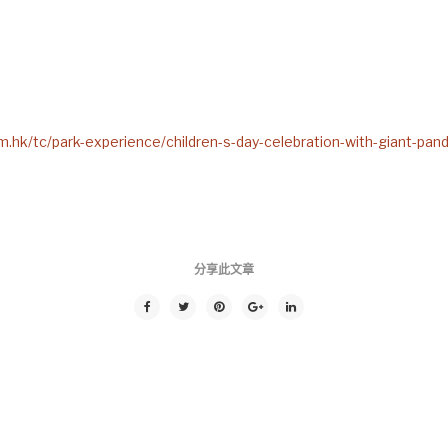
.hk/tc/park-experience/children-s-day-celebration-with-giant-pan
分享此文章