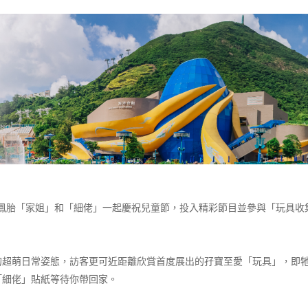
貓龍鳳胎「家姐」和「細佬」一起慶祝兒童節，投入精彩節目並參與「玩具收
的超萌日常姿態，訪客更可近距離欣賞首度展出的孖寶至愛「玩具」，即
「細佬」貼紙等待你帶回家。