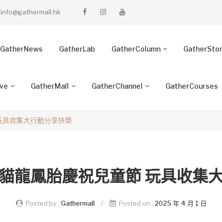
info@gathermall.hk
GatherNews
GatherLab
GatherColumn
GatherSto
ive
GatherMall
GatherChannel
GatherCourses
玩具收集大行動分享快樂
貓龍鳳胎慶祝兒童節 玩具收集
Posted by :
Gathermall
/
Posted on :
2025 年 4 月 1 日