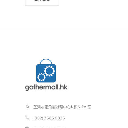
荃灣灰窰角街派龍中心1樓1N-1M 室
(852) 3565 0825