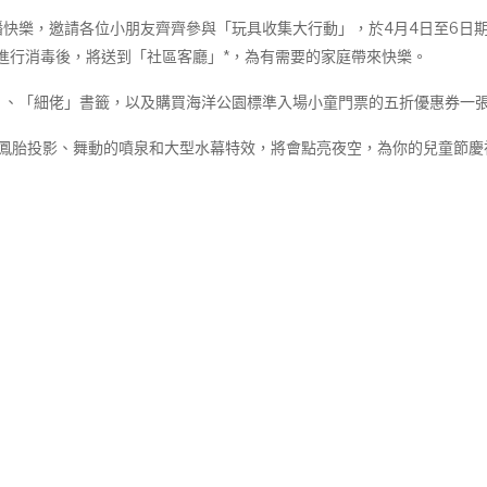
快樂，邀請各位小朋友齊齊參與「玩具收集大行動」，於4月4日至6日期
進行消毒後，將送到「社區客廳」*，為有需要的家庭帶來快樂。
」、「細佬」書籤，以及購買海洋公園標準入場小童門票的五折優惠券一
龍鳳胎投影、舞動的噴泉和大型水幕特效，將會點亮夜空，為你的兒童節慶