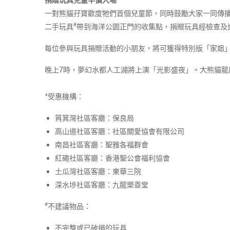
一對熊貓孖寶歡度牠們首個兒童節，同時鼓勵大家一同傳播
#
二手玩具
帶到海洋公園正門的收集點，捐贈玩具經檢查及
每位參與玩具捐贈活動的小朋友，將可獲得特別版「家姐
晚上7時，夢幻水都人工湖將上演「光影盛夜」。大熊貓
*受惠機構：
筲箕灣社區客廳：保良局
高山道社區客廳：社區關愛協會有限公司
南昌社區客廳：聖雅各福群會
紅磡社區客廳：香港聖公會福利協會
土瓜灣社區客廳：東華三院
深水埗社區客廳：九龍樂善堂
#
不建議物品：
不完整或已破損的玩具