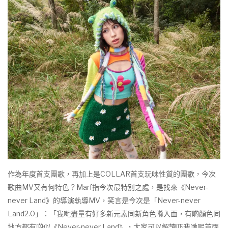
作為年度首支團歌，再加上是COLLAR首支玩味性質的團歌，今次
歌曲MV又有何特色？Marf指今次最特別之處，是找來《Never-
never Land》的導演執導MV，笑言是今次是「Never-never
Land2.0」：「我哋盡量有好多新元素同新角色喺入面，有啲顏色同
地方都有啲似《Never-never Land》，大家可以解讀吓我哋呢首兩