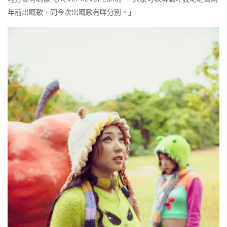
年前出嘅歌，同今次出嘅歌有咩分別。」