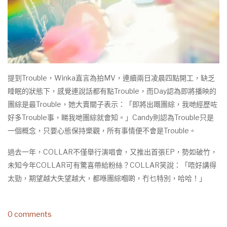
提到Trouble，Winka直言為拍MV，連續兩日凌晨四點開工，缺乏
睡眠的狀態下，感覺連說話都有點Trouble，而Day認為即將播映的
團綜是最Trouble，她大賣關子表示：「即將出嘅團綜，我哋經歷咗
好多Trouble事，睇我哋團綜就會知。」Candy則認為Trouble只是
一個概念，只要心態保持樂觀，所有事情便不會是Trouble。
過去一年，COLLAR不僅舉行演唱會，又推出首張EP，勢如破竹，
未知今年COLLAR可有驚喜帶給粉絲？COLLAR笑說：「唔好講得
太勁，期望越大失望越大，都喺團綜嗰啲，冇乜特別，哈哈！」
0 comments