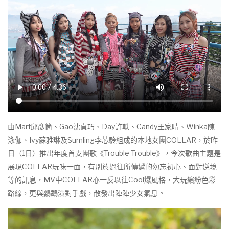
由Marf邱彥筒、Gao沈貞巧、Day許軼、Candy王家晴、Winka陳
泳伽、Ivy蘇雅琳及Sumling李芯駖組成的本地女團COLLAR，於昨
日（1日）推出年度首支團歌《Trouble Trouble》，今次歌曲主題是
展現COLLAR玩味一面，有別於過往所傳遞的勿忘初心、面對逆境
等的訊息，MV中COLLAR亦一反以往Cool爆風格，大玩繽紛色彩
路線，更與鸚鵡演對手戲，散發出陣陣少女氣息。