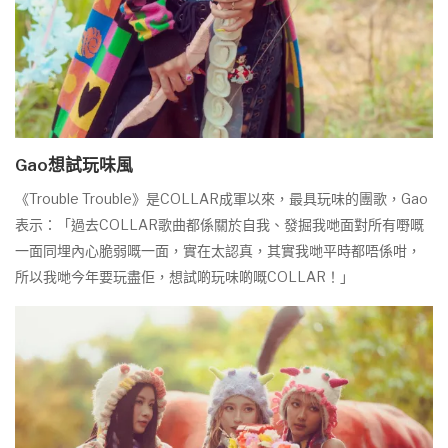
Gao想試玩味風
《Trouble Trouble》是COLLAR成軍以來，最具玩味的團歌，Gao
表示：「過去COLLAR歌曲都係關於自我、發掘我哋面對所有嘢嘅
一面同埋內心脆弱嘅一面，實在太認真，其實我哋平時都唔係咁，
所以我哋今年要玩盡佢，想試啲玩味啲嘅COLLAR！」