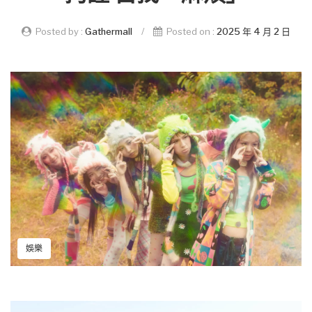
Posted by :
Gathermall
/
Posted on :
2025 年 4 月 2 日
娛樂