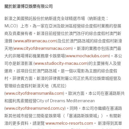
關於新濠博亞娛樂有限公司
新濠之美國預託股份於納斯達克全球精選市場（納斯達克：
MLCO）上市，為一家在亞洲及歐洲區經營綜合度假村業務的發展
商及資產擁有者。新濠目前經營位於澳門氹仔的綜合度假村澳門新
濠鋒 (
www.altiramacau.com
)及位於澳門路氹城的綜合度假村新濠
天地(
www.cityofdreamsmacau.com
)。新濠的業務亦包括澳門最
大的非賭場博彩機業務摩卡娛樂場(
www.mochaclubs.com
)。本公
司亦是新濠影滙 (
www.studiocity-macau.com
)的主要擁有人及營
運商，該項目位於澳門路氹城，是一個以電影為主題的綜合度假
村。菲律賓方面，新濠的菲律賓附屬公司正於馬尼拉娛樂城經營及
管理綜合度假村新濠天地（馬尼拉）
(
www.cityofdreamsmanila.com
)。歐洲方面，本公司在塞浦路斯共
和國利馬索爾經營City of Dreams Mediterranean
(
www.cityofdreamsmed.com.cy
)。同時，本公司亦繼續在塞浦路
斯其他城市經營三間衛星娛樂場（「塞浦路斯娛樂城」）。有關新
濠的更多資料，請瀏覽
www.melco-resorts.com
。 新濠得到其單