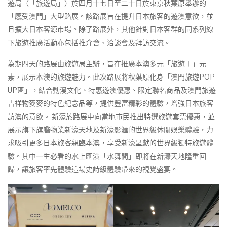
遊局（「旅遊局」）於四月十七日至二十日於東京秋葉原舉辦的
「感受澳門」大型路展。該路展旨在提升日本旅客的遊澳意欲，並
且擴大日本客源市場。除了路展外，其他針對日本客群的同系列線
下旅遊推廣活動亦包括推介會、洽談會及拜訪交流。
為期四天的路展由旅遊局主辦，旨在推廣本澳多元「旅遊＋」元
素，展示本澳的旅遊魅力。此次路展將秋葉原化身「澳門旅遊POP-
UP區」，結合動漫文化、特惠遊澳優惠、限定聯名商品及澳門旅遊
吉祥物麥麥的特色紀念品等，提供豐富精彩的體驗，增強日本旅客
訪澳的意欲。 新濠於路展中向當地市民推出特選旅遊套票優惠，並
展示旗下旗艦物業新濠天地及新濠影滙的世界級休閒娛樂體驗，力
求吸引更多日本旅客親臨本澳，享受新濠呈獻的世界級獨特旅遊體
驗。其中一生必看的水上匯演「水舞間」即將在新濠天地隆重回
歸，讓旅客率先體驗這場史詩級體驗帶來的視覺盛宴。