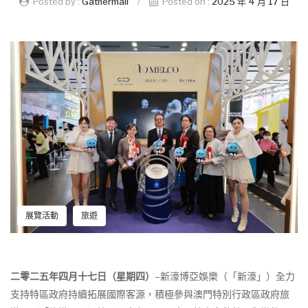
Posted by :
Gathermall
/
Posted on :
2025 年 4 月 17 日
展覽活動
旅遊
二零二五年四月十七日（星期四）
–新濠博亞娛樂（「新濠」）全力
支持特區政府持續拓展國際客源，積極參與澳門特別行政區政府旅