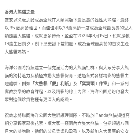
香港大熊貓之最
安安以31歲之齡成為全球在人類照顧下最長壽的雄性大熊貓，最終
以 35 歲高齡離世，而佳佳則以38歲高齡一度成為全球最長壽的受人
類照護大熊貓。成就更多傳奇，盈盈在2024年8月15日，也就是牠
19歲生日前夕，創下歷史誕下雙胞胎，成為全球最高齡的首次生產
大熊貓媽媽。
海洋公園將持續建立一個充滿活力的大熊貓社群，與大眾分享大熊
貓的獨特魅力及積極推動大熊貓保育。透過各式各樣精彩的熊貓主
題體驗，例如
「大熊貓『便』利紙」
及
「窩窩頭工作室」
和一系列
寓教於樂的教育課程，以及精彩的線上內容，海洋公園期盼啟發大
眾對這個珍貴物種有更深入的認識。
祝效忠將聯同海洋公園大熊貓護理團隊，不時於iPanda熊貓頻道亮
相分享獨家幕後花絮，讓大家一窺園內六隻大熊貓，包括超過八個
月大的雙胞胎、牠們的父母樂樂和盈盈，以及新加入大家庭的安安