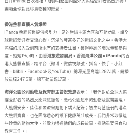
日在iPanda首次亮相，旋即引起國內國外大熊貓愛好者熱烈迴響，
盡顯全球對此珍貴物種的鍾愛。
香港熊貓直播人氣爆燈
iPanda 熊貓頻道提供吸引力十足的熊貓主題內容和互動功能，讓全
球熊貓愛好者交流心得，沉浸於豐富多元的熊貓文化之中。香港大
熊貓的加入受到前所未有的支持者注目，獲得極高的曝光量和參與
度。短短19小時，由
香港旅遊發展局
x
香港海洋公園
x iPanda
的香
港大熊貓直播，跨平台（微博、微信視頻號、抖音、快手、小紅
書，bilibili，Facebook及YouTube）總曝光量高達1,287.1萬，總播
放量達247.5萬，總互動量達17萬。
海洋公園公司動物及保育部主管祝效忠
表示：「我們對於全球大熊
貓愛好者的熱烈反應深感振奮。憑藉公園超卓的動物及獸醫護理，
大熊貓安安、佳佳和盈盈曾經創下驕人紀錄；初生時甚脆弱的港產
大熊貓寶寶，也在團隊悉心呵護下健康茁壯成長。我們非常珍惜這
些珍貴的動物大使，並致力通過牠們的成長故事，推動重要保育和
教育工作。」