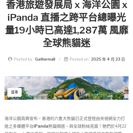
香港旅遊發展局 x 海洋公園 x
iPanda 直播之跨平台總曝光
量19小時已高達1,287萬 風靡
全球熊貓迷
Posted by :
Gathermall
/
Posted on :
2025 年 4 月 23 日
盛事
海洋公園高興宣布，香港的六隻大熊貓已正式登陸由央視網全力打
造之多媒體平台
iPanda
熊貓頻道，與全球粉絲見面！牠們於4月22