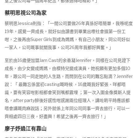
望之後公司每一個周年紀念，都係過得咁精彩。」
蔡明思視公司為家
蔡明思Jessica則指：「一間公司要做26年真係好唔簡單，我喺呢度
19年，感覺一齊成長，就好似由讀書到畢業出嚟社會搵第一份工
咁，之後再由Super Girls到成為媽媽，有自己小朋友，同公司好似
一家人，公司嘅事就關我事，公司26周年我都好興奮。」
至於由16歲便加盟Jam Cast的余香凝Jennifer，同樣在公司見證下
成長，由少女變成媽媽，由模特兒變成演員，她祝願有更加多個10
年，跟公司一同走她的人生路，而問到在公司的難忘點滴？Jennifer
說：「 最難忘係當初casting嘅時候 ，16歲嘅我好緊張、咩都唔
識，要有笑容咁影相都會笑到嘴都震埋 ；第一次入圍金像獎新人提
名，after party醉後好感性咁感謝兩位經理人，講咗啲平時應該都
唔會講嘅肉麻說話；另外就係上年同公司同事一齊去旅行，可以一
齊相處四日三夜，好盡興！希望之後再一齊去旅行！」
廖子妤過江有靠山