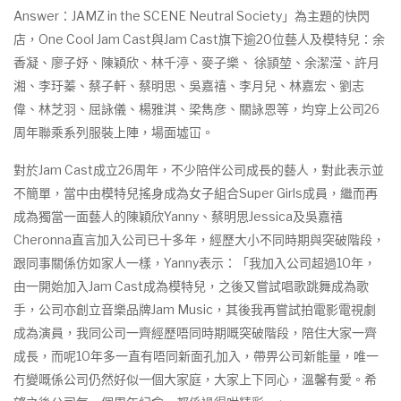
Answer：JAMZ in the SCENE Neutral Society」為主題的快閃
店，One Cool Jam Cast與Jam Cast旗下逾20位藝人及模特兒：余
香凝、廖子妤、陳穎欣、林千渟、麥子樂、 徐頴堃、余潔滢、許月
湘、李玗蓁、蔡子軒、蔡明思、吳嘉禧、李月兒、林嘉宏、劉志
偉、林芝羽、屈詠儀、楊雅淇、梁雋彦、關詠恩等，均穿上公司26
周年聯乘系列服裝上陣，場面墟冚。
對於Jam Cast成立26周年，不少陪伴公司成長的藝人，對此表示並
不簡單，當中由模特兒搖身成為女子組合Super Girls成員，繼而再
成為獨當一面藝人的陳穎欣Yanny、蔡明思Jessica及吳嘉禧
Cheronna直言加入公司已十多年，經歷大小不同時期與突破階段，
跟同事關係仿如家人一樣，Yanny表示：「我加入公司超過10年，
由一開始加入Jam Cast成為模特兒，之後又嘗試唱歌跳舞成為歌
手，公司亦創立音樂品牌Jam Music，其後我再嘗試拍電影電視劇
成為演員，我同公司一齊經歷唔同時期嘅突破階段，陪住大家一齊
成長，而呢10年多一直有唔同新面孔加入，帶畀公司新能量，唯一
冇變嘅係公司仍然好似一個大家庭，大家上下同心，溫馨有愛。希