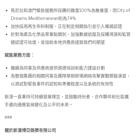
馬尼拉和澳門餐飲服務所採購的雞蛋100%為散養蛋，而City of
Dreams Mediterranean則為74%
加快採用再生布料制服，正在制定相關指引並引入權威認證
針對海產及化學品等重點類別，加強數據追蹤及採購溯源和監管
鏈認證可信度，並協助本地供應商達致我們的期望
賦能業務方面：
繼續為同事及供應商提供道德培訓和能力建設計劃
為整個集團的相關同事及團隊舉辦即場網絡攻擊實戰模擬演習，
以測試對緊急事件的認知和準備程度以及系統的有效性
新濠一直秉持可持續發展理念，並鼓勵持份者、合作夥伴和社區攜
手邁向適應氣候變化及公平的未來。
###
關於新濠博亞娛樂有限公司