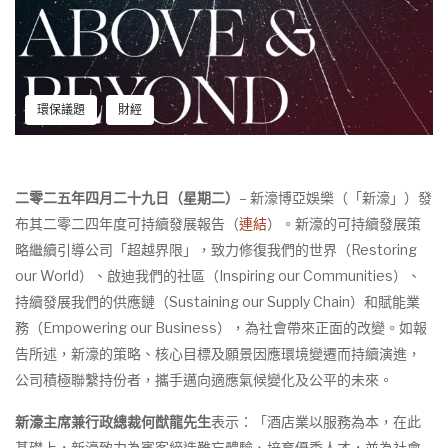
環保議題
財經
二零二五年四月二十九日（星期二）
– 新濠博亞娛樂（「新濠」）發
布其二零二四年度可持續發展報告（
連結
）。新濠的可持續發展策
略繼續引導公司「超越界限」，致力修復我們的世界（Restoring
our World）、啟迪我們的社區（Inspiring our Communities）、
持續發展我們的供應鏈（Sustaining our Supply Chain）和賦能業
務（Empowering our Business），為社會帶來正面的改變。如報
告所述，新濠的策略、核心目標及願景因應環境變遷而持續演進，
公司積極聯繫持份者，攜手邁向適應氣候變化及公平的未來。
新濠主席兼行政總裁何猷龍先生
表示：「酒店業以服務為本，在此
基礎上，新濠致力為賓客締造難忘體驗、培育優秀人才，並為社會