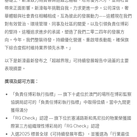
帶來正面影響。新濠每年挑戰自我，力求更進一步。公司深信，奢
華體驗與社會責任相輔相成，互為彼此的發展動力——這體現在我們
對有效管治、環境管理、同事及社區的關愛，以及引領負責任博彩
的堅持。這種追求進步的承諾，塑造了我們二零二四年的發展方
向。今年，我們整裝待發，持續優化營運、重啟增長動能，確保旗
下綜合度假村維持業界領先水準。」
以下是新濠最新發布之「超越界限」可持續發展報告中涵蓋的主要
表現摘要。
獎項及認可方面：
「負責任博彩執行指標」― 旗下十處位於澳門的場所在博彩監察
協調局認可的「負責任博彩執行指標」中取得佳績，當中九間更
獲得滿分
「RG Check」認證 ― 旗下位於塞浦路斯和馬尼拉的物業榮獲國
際第三方組織理性博彩局的「RG Check」認證
入選2025 標普全球《可持續發展年鑑》，並獲選為「行業最佳