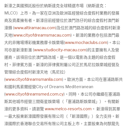
新濠之美國預託股份於納斯達克全球精選市場（納斯達克：
MLCO）上市，為一家在亞洲及歐洲區經營綜合度假村業務的發展
商及資產擁有者。新濠目前經營位於澳門氹仔的綜合度假村澳門新
濠鋒 (
www.altiramacau.com
)及位於澳門路氹城的綜合度假村新濠
天地(
www.cityofdreamsmacau.com
)。新濠的業務亦包括澳門最
大的非賭場博彩機業務摩卡娛樂場(
www.mochaclubs.com
)。本公
司亦是新濠影滙 (
www.studiocity-macau.com
)的主要擁有人及營
運商，該項目位於澳門路氹城，是一個以電影為主題的綜合度假
村。菲律賓方面，新濠的菲律賓附屬公司正於馬尼拉娛樂城經營及
管理綜合度假村新濠天地（馬尼拉）
(
www.cityofdreamsmanila.com
)。歐洲方面，本公司在塞浦路斯共
和國利馬索爾經營City of Dreams Mediterranean
(
www.cityofdreamsmed.com.cy
)。同時，本公司亦繼續在塞浦路
斯其他城市經營三間衛星娛樂場（「塞浦路斯娛樂城」）。有關新
濠的更多資料，請瀏覽
www.melco-resorts.com
。 新濠得到其單
一最大股東新濠國際發展有限公司（「新濠國際」）全力支持。新
濠國際於香港聯合交易所有限公司主板上市，主要股東為何猷龍先