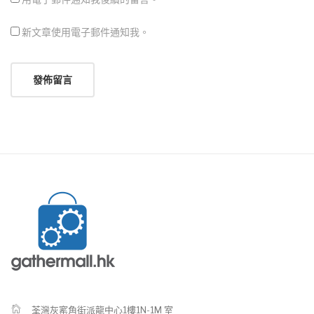
新文章使用電子郵件通知我。
荃灣灰窰角街派龍中心1樓1N-1M 室