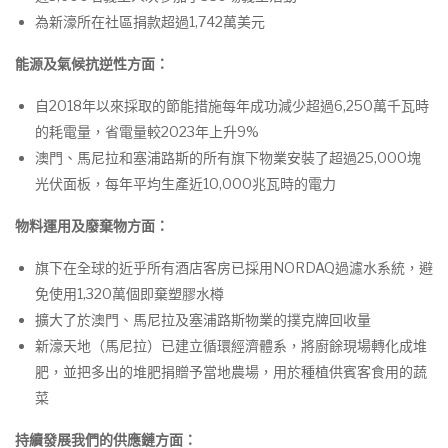
為新濠所在社區捐款超過1,742萬美元
能源及氣候抗逆性方面：
自2018年以來採取的節能措施每年成功減少超過6,250萬千瓦時
的耗電量，省電量較2023年上升9%
澳門、馬尼拉和塞浦路斯的所有旗下物業安裝了超過25,000塊
光伏面板，每年平均生產近10,000兆瓦時的電力
物料運用及廢棄物方面：
旗下在全球的近乎所有酒店客房已採用NORDAQ過濾水系統，避
免使用1,320萬個即棄塑膠水樽
擴大了於澳門、馬尼拉及塞浦路斯物業的撲克牌回收量
新濠天地（馬尼拉）已建立循環經濟體系，將廚餘現場轉化成堆
肥，並把多出的堆肥捐贈予當地農場，用於種植供賓客食用的蔬
菜
持續發展我們的供應鏈方面：