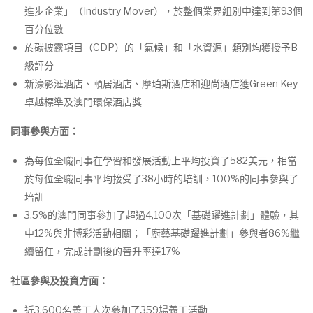
進步企業」（Industry Mover），於整個業界組別中達到第93個
百分位數
於碳披露項目（CDP）的「氣候」和「水資源」類別均獲授予B
級評分
新濠影滙酒店、頤居酒店、摩珀斯酒店和迎尚酒店獲Green Key
卓越標準及澳門環保酒店獎
同事參與方面：
為每位全職同事在學習和發展活動上平均投資了582美元，相當
於每位全職同事平均接受了38小時的培訓，100%的同事參與了
培訓
3.5%的澳門同事參加了超過4,100次「基礎躍進計劃」體驗，其
中12%與非博彩活動相關；「廚藝基礎躍進計劃」參與者86%繼
續留任，完成計劃後的晉升率達17%
社區參與及投資方面：
近3,600名義工人次參加了359場義工活動