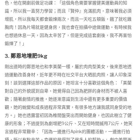
色，他在開劇前做足功課：「這個角色需要掌握健美運動員的知
識，所以我一直努力學習；而且『賢仲』充滿肌肉，意味著我必須
增肌，所以我每天都會鍛煉兩次，而且一天吃五頓飯，餓了就吃雞
胸肉！因為片場就是健身房，我也會在拍攝中途做運動。有時候我
也想過休息一天，因為太辛苦了，但是完成這套劇後，我不再害怕
鍛煉了！」
3. 鄭恩地增肥9kg
剛出道時的鄭恩地也和李美蘭一樣，屬於肉肉型美女，後來恩地透
過運動改善身材，近年更不時在社交平台大晒肌肉照，讓人印象深
刻！談到選擇這部作品的原因，她坦言十分喜歡這個角色：「美蘭
對自己的外貌感到自卑，她覺得自己因為肥胖的身材而不被人喜
歡；隨著劇情的推進，她逐漸意識到生活中還有更多重要的價值
觀，她的蛻變和成長過程非常真實，有很多地方讓我感同身受的地
方。」她也透露當初因為椎間盤突出而開始健身，也因此樹立了健
康的形象；不過提到為劇增肥9公斤、又在短時間摵甩7公斤，她笑
言過程非常艱辛：「因為一邊進行Apink的團體活動，一邊進行拍
攝，所以有點辛苦，幸運的是得到了很多人的幫助。」劇中美蘭漸