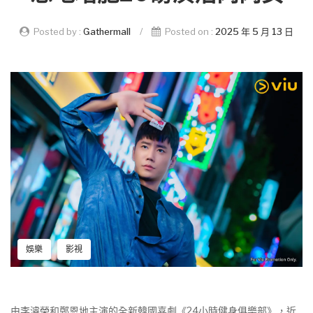
Posted by :
Gathermall
/
Posted on :
2025 年 5 月 13 日
娛樂
影視
由李濬榮和鄭恩地主演的全新韓國喜劇《24小時健身俱樂部》，近