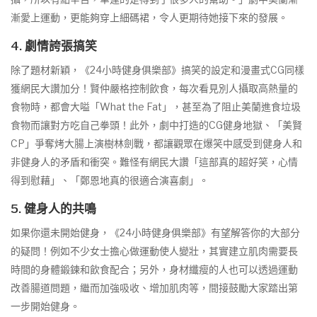
漸愛上運動，更能夠穿上細碼裙，令人更期待她接下來的發展。
4. 劇情誇張搞笑
除了題材新穎，《24小時健身俱樂部》搞笑的設定和漫畫式CG同樣
獲網民大讚加分！賢仲嚴格控制飲食，每次看見別人攝取高熱量的
食物時，都會大嗌「What the Fat」，甚至為了阻止美蘭進食垃圾
食物而讓對方吃自己拳頭！此外，劇中打造的CG健身地獄、「美賢
CP」爭奪烤大腸上演樹林劍戰，都讓觀眾在爆笑中感受到健身人和
非健身人的矛盾和衝突。難怪有網民大讚「這部真的超好笑，心情
得到慰藉」、「鄭恩地真的很適合演喜劇」。
5. 健身人的共鳴
如果你還未開始健身，《24小時健身俱樂部》有望解答你的大部分
的疑問！例如不少女士擔心做運動使人變壯，其實建立肌肉需要長
時間的身體鍛鍊和飲食配合；另外，身材纖瘦的人也可以透過運動
改善腸道問題，繼而加強吸收、增加肌肉等，間接鼓勵大家踏出第
一步開始健身。