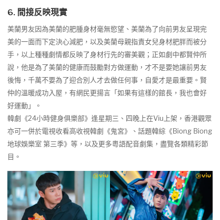
6. 間接反映現實
美蘭男友因為美蘭的肥腫身材毫無慾望、美蘭為了向前男友呈現完
美的一面而下定決心減肥，以及美蘭母親指責女兒身材肥胖而被分
手，以上種種劇情都反映了身材行先的審美觀；正如劇中都賢仲所
說，他是為了美蘭的健康而鼓勵對方做運動，才不是要她讓前男友
後悔，千萬不要為了迎合別人才去做任何事，自愛才是最重要。賢
仲的溫暖成功入屋，有網民更揚言「如果有這樣的館長，我也會好
好運動」。
韓劇《24小時健身俱樂部》逢星期三、四晚上在Viu上架，香港觀眾
亦可一併於電視收看高收視韓劇《鬼宮》、話題韓綜《Biong Biong
地球娛樂室 第三季》等，以及更多粵語配音劇集，盡覽各類精彩節
目。