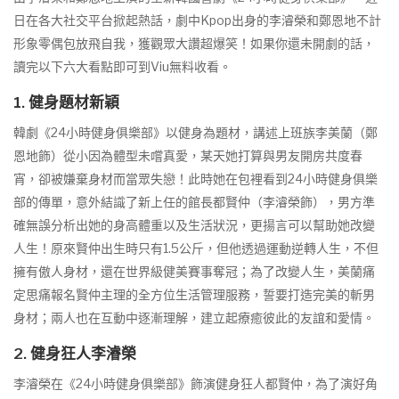
日在各大社交平台掀起熱話，劇中Kpop出身的李濬榮和鄭恩地不計
形象零偶包放飛自我，獲觀眾大讚超爆笑！如果你還未開劇的話，
讀完以下六大看點即可到Viu無料收看。
1. 健身題材新穎
韓劇《24小時健身俱樂部》以健身為題材，講述上班族李美蘭（鄭
恩地飾）從小因為體型未嚐真愛，某天她打算與男友開房共度春
宵，卻被嫌棄身材而當眾失戀！此時她在包裡看到24小時健身俱樂
部的傳單，意外結識了新上任的館長都賢仲（李濬榮飾），男方準
確無誤分析出她的身高體重以及生活狀況，更揚言可以幫助她改變
人生！原來賢仲出生時只有1.5公斤，但他透過運動逆轉人生，不但
擁有傲人身材，還在世界級健美賽事奪冠；為了改變人生，美蘭痛
定思痛報名賢仲主理的全方位生活管理服務，誓要打造完美的斬男
身材；兩人也在互動中逐漸理解，建立起療癒彼此的友誼和愛情。
2. 健身狂人李濬榮
李濬榮在《24小時健身俱樂部》飾演健身狂人都賢仲，為了演好角