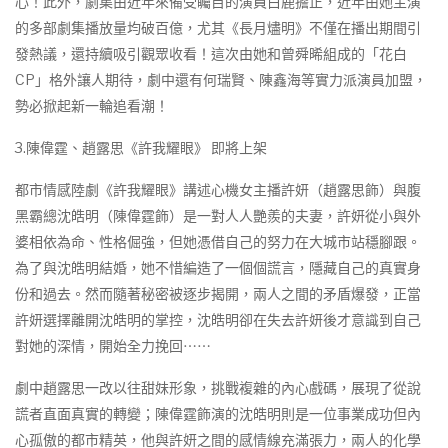
心！此外，劇集由近年來備受矚目的演員白鹿擔正，近年由她主演
的多部劇集播放量均破百億，尤其《長月燼明》不僅在播出期間引
發熱議，還持續吸引觀眾收看！這次由她和曾舜晞組成的「花白
CP」格外讓人期待，劇中還有何瑞賢、陳鑫海等實力派演員加盟，
勢必掀起新一輪追看潮！
3.陳偉霆、趙露思《許我耀眼》 即將上架
都市情感陸劇《許我耀眼》講述心機女主播許妍（趙露思飾）與腹
黑霸總沈皓明（陳偉霆飾）是一對人人艷羨的夫妻，許妍從小與外
婆相依為命、性格倔強，但她憑借自己的努力在大城市站穩腳跟。
為了與沈皓明結婚，她不惜編造了一個個謊言，隱藏自己的真實身
份和過去。然而隨著秘密被逐步揭開，兩人之間的矛盾爆發，正當
許妍選擇離開沈皓明的掌控，沈皓明卻在失去許妍後才意識到自己
對她的深情，開始全力挽回⋯⋯
劇中趙露思一改以往甜妹形象，挑戰複雜的內心戲碼，展現了從說
謊者直面真實的轉變；陳偉霆飾演的沈皓明則是一位事業成功但內
心孤傲的都市精英，他與許妍之間的感情線充滿張力，兩人的化學