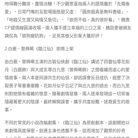
吻得難分難捨，盡情派糖！不少觀眾直指兩人的感情屬於「先婚後
愛」，日常鬥嘴的互懟場面既甜又虐：「圓房戲真是教科書級」、
「吻戲又生澀又純情又急切」、「欲而不俗，真的很好看」！魏喬
CP感情線圓滿收場，兩人攜手建立幸福的三口之家，魏劭更被網友
調侃為「狼狗變奶狗」，足見其慈父形象大獲好評！
2.白鹿、曾舜晞《臨江仙》 即將上架
由白鹿、曾舜晞主演的古裝仙俠劇《臨江仙》講述了四靈仙尊花如
月（白鹿飾）與大成玄尊白九思（曾舜晞飾）之間複雜而虐心的愛
情故事。兩人本是同源共生的仙侶，卻因誤會反目成仇，經歷了決
裂喪子等重重磨難，花如月似乎忘記了與白九思的過去，而白九思
則對她懷有複雜的恨意。隨著劇情發展，兩人逐漸發現這一切背後
隱藏著更大的陰謀，最終解開誤會，攜手共度劫難，拯救蒼生的故
事。
不同於常見的小說改編劇集，《臨江仙》為原創劇本，該劇開拍以
來劇情高度保密，就連主演也透露不多，從而增加了觀眾的好奇