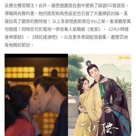
反應也備受關注！此外，據悉趙露思在劇中更換了超過50套造型，
堪稱時尚教科書，她的造型和角色設定也引發了大量網民討論，直
接拉高了觀眾的期待值！ 以上多部陸劇即將在Viu上架，香港觀眾萬
勿錯過！同時亦可於電視一併收看人氣韓劇《鬼宮》、《24小時健
身俱樂部》、《拜託戒酒吧》，以及更多粵語配音劇集，盡覽亞洲
各地精彩節目。