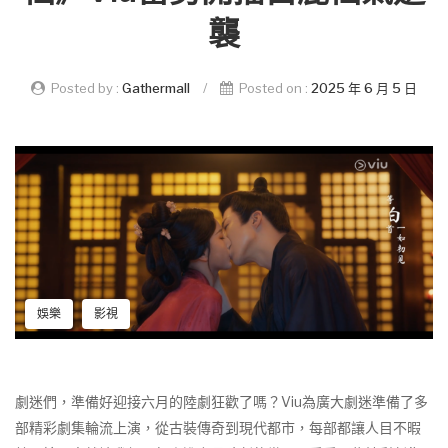
襲
Posted by :
Gathermall
/
Posted on :
2025 年 6 月 5 日
娛樂
影視
劇迷們，準備好迎接六月的陸劇狂歡了嗎？Viu為廣大劇迷準備了多
部精彩劇集輪流上演，從古裝傳奇到現代都市，每部都讓人目不暇