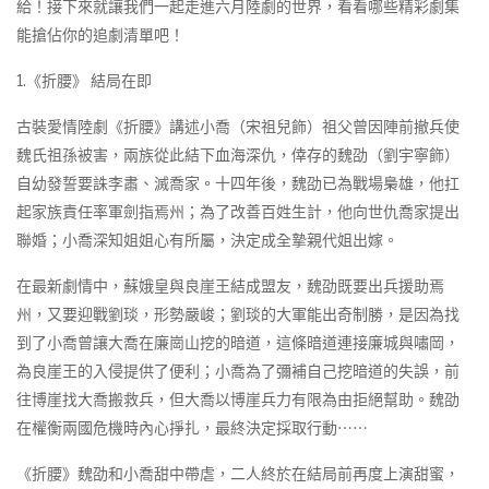
給！接下來就讓我們一起走進六月陸劇的世界，看看哪些精彩劇集
能搶佔你的追劇清單吧！
1.《折腰》 結局在即
古裝愛情陸劇《折腰》講述小喬（宋祖兒飾）祖父曾因陣前撤兵使
魏氏祖孫被害，兩族從此結下血海深仇，倖存的魏劭（劉宇寧飾）
自幼發誓要誅李肅、滅喬家。十四年後，魏劭已為戰場梟雄，他扛
起家族責任率軍劍指焉州；為了改善百姓生計，他向世仇喬家提出
聯婚；小喬深知姐姐心有所屬，決定成全摯親代姐出嫁。
在最新劇情中，蘇娥皇與良崖王結成盟友，魏劭既要出兵援助焉
州，又要迎戰劉琰，形勢嚴峻；劉琰的大軍能出奇制勝，是因為找
到了小喬曾讓大喬在廉崗山挖的暗道，這條暗道連接廉城與嘯岡，
為良崖王的入侵提供了便利；小喬為了彌補自己挖暗道的失誤，前
往博崖找大喬搬救兵，但大喬以博崖兵力有限為由拒絕幫助。魏劭
在權衡兩國危機時內心掙扎，最終決定採取行動⋯⋯
《折腰》魏劭和小喬甜中帶虐，二人終於在結局前再度上演甜蜜，