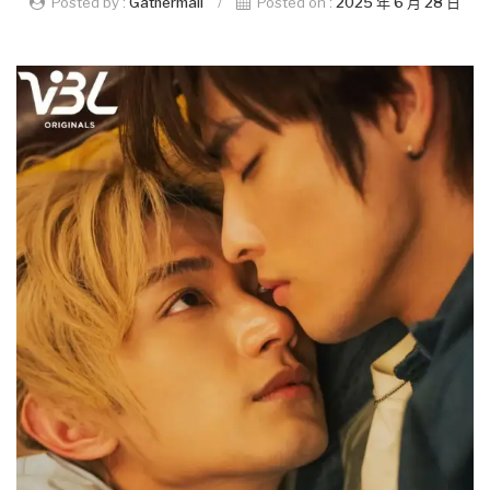
Posted by :
Gathermall
/
Posted on :
2025 年 6 月 28 日