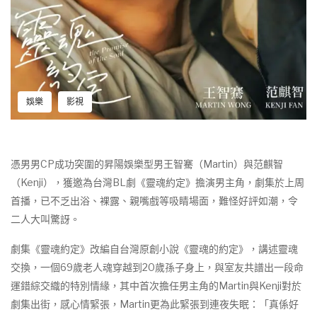
娛樂
影視
憑男男CP成功突圍的昇陽娛樂型男王智騫（Martin）與范麒智
（Kenji），獲邀為台灣BL劇《靈魂約定》擔演男主角，劇集於上周
首播，已不乏出浴、裸露、親嘴戲等吸睛場面，難怪好評如潮，令
二人大叫驚訝。
劇集《靈魂約定》改編自台灣原創小說《靈魂的約定》，講述靈魂
交換，一個69歲老人魂穿越到20歲孫子身上，與室友共譜出一段命
運錯綜交織的特別情緣，其中首次擔任男主角的Martin與Kenji對於
劇集出街，感心情緊張，Martin更為此緊張到連夜失眠：「真係好