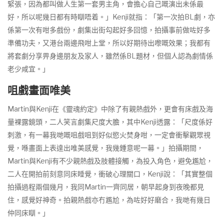
緊張，因為都叫做人生第一套男主角，會擔心自己嘅演出未係最
好，所以呢幾日都有時瞓唔着。」Kenji就指：「第一次拍BL劇，亦
係第一次有咁多戲份，劇集出街勾起好多回憶，拍攝事前做咗好多
準備功夫，又港台兩邊飛咁上堂，所以好期待出嚟嘅效果；我都有
將套劇分享畀身邊朋友及家人，雖然係BL題材，但個人認為劇情係
老少咸宜。」
咀戲畫面唯美
Martin與Kenji在《靈魂約定》中除了有親熱戲外，更會有床戲及海
量裸露鏡頭，二人笑言劇集尺度大膽，其中Kenji透露：「尺度係好
刺激，有一幕我哋嘅咀戲咀到好似慾火焚身咁，一定會衝擊觀眾視
覺，喺畫面上表達出唯美感覺，我幾鍾意呢一幕。」拍攝期間，
Martin與Kenji有不少親熱戲及肢體接觸，為投入角色，避免尷尬，
二人在開拍前刻意同床睡覺，衝破心理關口，Kenji說：「其實整個
拍攝過程兩個幾月，我同Martin一齊同居，朝早起身到夜晚都見
住，感覺好神奇。拍親熱戲亦冇尷尬，為咗好好磨合，我哋有幾日
仲同床瞓。」