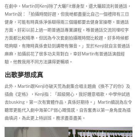
在劇中，Martin同Kenji除了大曬Fit爆身型，還大曬超流利普通話，
Martin說：「拍攝時間好趕，但我哋都盡量比自己一個禮拜有三日
健身，可能有時真係淨係瞓得兩三個鐘都要去健身室操嘢。普通話
方面，好彩以前上過一啲普通話專業課程，喺普通話交流同埋咬字
方面都比較精準，但因為今次套劇拍攝嘅時間比較趕，好多時候都
唔夠瞓，有陣時真係會攰到講嘢有懶音。」至於Kenji就自言普通話
麻麻，拍攝前花了很多功夫背對白，幸好Martin有普通話演戲經
驗，他教我用不同方法講得更暢順。
出歌夢想成真
此外，Martin跟Kenji亦破天荒為劇集合唱主題曲《換不了的你》及
插曲《定格》，Kenji指：「超級開心，我好鍾意唱歌，中學仲試過
去busking，第一次有實體作品，真係好期待。」Martin續說為左令
聽眾更能代入劇中海茶CP弱心嘅情感，自告奮勇以第一身角度為插
曲填詞，為此更上特訓班，務求盡善盡美。