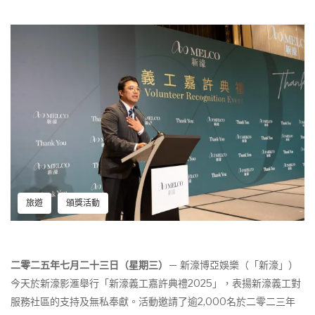
旅遊
頒獎活動
二零二五年七月二十三日（星期三）
－ 新濠博亞娛樂（「新濠」）
今天於新濠影滙舉行「新濠義工嘉許典禮2025」，表揚新濠義工對
服務社區的支持及無私奉獻。活動邀請了逾2,000名於二零二三年