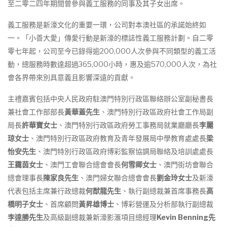
至二零二四年期間曾參與義工服務的同事及其子女出席。
義工服務是新濠文化的重要一環，公司對本澳社區的承諾始終如
一。「小善大愛」傳愛行動是新濠的標誌性義工服務計劃。自二零
零七年起，公司至今已錄得逾200,000人次參與不同類型的義工活
動，總服務時數達超過365,000小時，惠及逾570,000人次，為社
會各界帶來別具意義且影響深遠的貢獻。
主禮嘉賓包括中央人民政府駐澳門特別行政區聯絡辦公室副秘書長
兼社會工作部部長
黃華蓋先生
、澳門特別行政區政府社會工作局副
局長
許華寶女士
、澳門特別行政區政府勞工事務局就業廳廳長
李麗
琼女士
、澳門特別行政區政府教育及青年發展局中學教育處處長
梁
怡安先生
、澳門特別行政區政府博彩監察協調局聯絡及培訓處處長
王靄茵女士
、澳門工會聯合總會會長
何雪卿女士
、澳門街坊會聯合
總會理事長
陳家良先生
、澳門婦女聯合總會會長
劉金玲女士
及新濠
代表包括主席兼行政總裁
何猷龍先生
、執行副總裁兼首席事務長
高
橋明子女士
、首席顧問
黃昇雄博士
、博彩營運及分析部執行副總裁
李達勝先生
及高級副總裁兼新濠影滙項目總經理
Kevin Benning
先