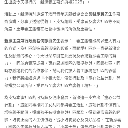
生
出席今天舉行的「新濠義工嘉許典禮2025」。
活動上，新濠特別邀請了澳門青年志願者協會會長
裴承賢先生
作嘉
賓演講，分享了透過從義工、支持組織、受惠者及廣大社區等不同
角度，重申義工服務在社會中發揮的角色及重要性。
新濠主席兼行政總裁何猷龍先生
表示：「義工服務能夠以宏大有力
的方式，為社區創造意義深遠的影響，而關愛社區亦一直是新濠文
化及願景的核心。今天很榮幸能在此慶祝及表揚新濠義工隊的努
力，一同並肩實現成果。衷心感謝團隊的積極參與，回饋社區，同
時亦感謝我們的合作夥伴，幫助我們擴大義工服務在社區的影響
力。我們將繼續透過『小善大愛』傳愛行動及『童心公益計劃』等
舉措於公司內部、業界乃至廣大社區推廣義工精神。」
為支持本澳社區的可持續及健康發展，新濠進一步推出「童心公益
計劃」，鼓勵同事攜同子女共同參與義工活動。這項計劃不僅有助
增進親子關係，還讓孩子有機會參與社區服務，得到饒富意義的經
驗，培養正面的人生價值觀，從小培養愛心及良好品格。 在新濠義
工團隊的集體參與和支持下，「小善大愛」傳愛行動計劃廣受外界