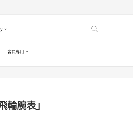
ry
會員專用
陀飛輪腕表」