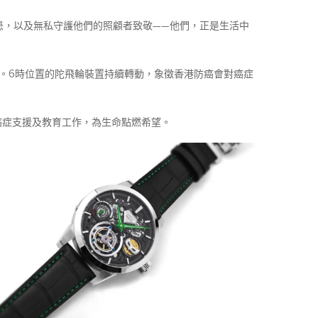
病患，以及無私守護他們的照顧者致敬——他們，正是生活中
性能。6時位置的陀飛輪裝置持續轉動，象徵香港防癌會對癌症
癌症支援及教育工作，為生命點燃希望。