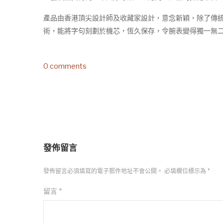
產品由香港頂尖設計師及收藏家設計，意念新穎，除了傳
術，能將字句刻劃於機芯，恆久保存，令腕表變得獨一無二
0 comments
發佈留言
發佈留言必須填寫的電子郵件地址不會公開。
必填欄位標示為
*
留言
*