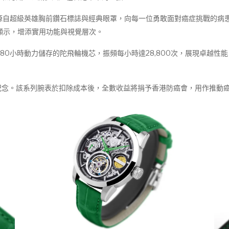
感，均源自超級英雄胸前鑽石標誌與經典眼罩，向每一位勇敢面對癌症挑戰的
顯示，增添實用功能與視覺層次。
含80小時動力儲存的陀飛輪機芯，振頻每小時達28,800次，展現卓越
紀念。該系列腕表於扣除成本後，全數收益將捐予香港防癌會，用作推動