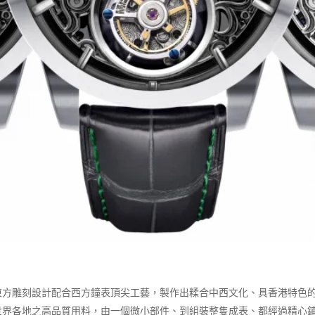
東方雕刻設計配合西方鐘表頂尖工藝，製作出糅合中西文化、具香港特色
世界各地之高品質用料，由一個微小部件、到組裝整隻成表、都經過精心