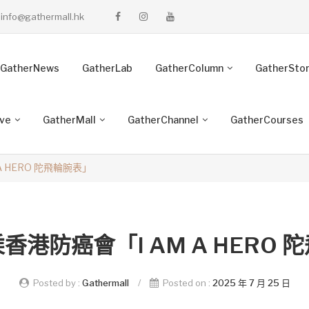
info@gathermall.hk
GatherNews
GatherLab
GatherColumn
GatherSto
ive
GatherMall
GatherChannel
GatherCourses
 HERO 陀飛輪腕表」
香港防癌會「I AM A HERO 
Posted by :
Gathermall
/
Posted on :
2025 年 7 月 25 日