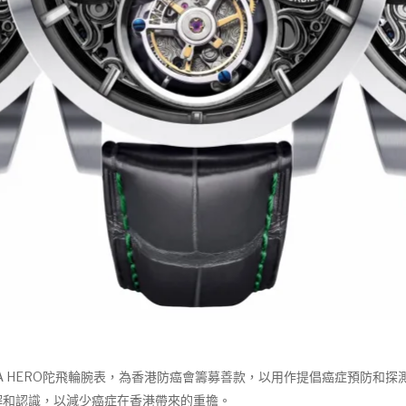
 A HERO陀飛輪腕表，為香港防癌會籌募善款，以用作提倡癌症預防和
解和認識，以減少癌症在香港帶來的重擔。