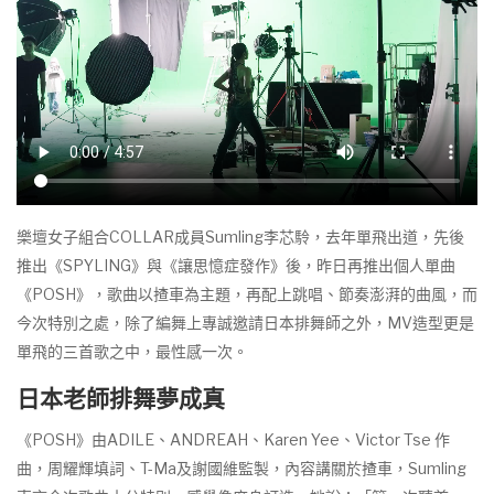
樂壇女子組合COLLAR成員Sumling李芯駖，去年單飛出道，先後
推出《SPYLING》與《讓思憶症發作》後，昨日再推出個人單曲
《POSH》，歌曲以揸車為主題，再配上跳唱、節奏澎湃的曲風，而
今次特別之處，除了編舞上專誠邀請日本排舞師之外，MV造型更是
單飛的三首歌之中，最性感一次。
日本老師排舞夢成真
《POSH》由ADILE、ANDREAH、Karen Yee、Victor Tse 作
曲，周耀輝填詞、T-Ma及謝國維監製，內容講關於揸車，Sumling