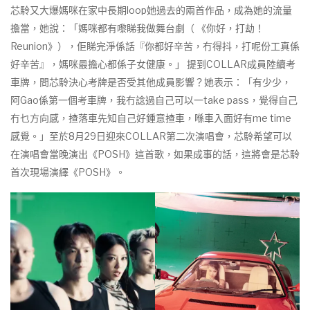
芯駖又大爆媽咪在家中長期loop她過去的兩首作品，成為她的流量
擔當，她說：「媽咪都有嚟睇我做舞台劇（ 《你好，打劫！
Reunion》），佢睇完淨係話『你都好辛苦，冇得抖，打呢份工真係
好辛苦』，媽咪最擔心都係子女健康。」 提到COLLAR成員陸續考
車牌，問芯駖決心考牌是否受其他成員影響？她表示：「有少少，
阿Gao係第一個考車牌，我冇諗過自己可以一take pass，覺得自己
冇乜方向感，揸落車先知自己好鍾意揸車，喺車入面好有me time
感覺。」至於8月29日迎來COLLAR第二次演唱會，芯駖希望可以
在演唱會當晚演出《POSH》這首歌，如果成事的話，這將會是芯駖
首次現場演繹《POSH》。