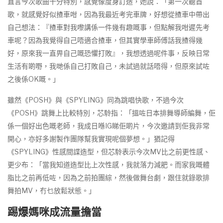
直言今次歌曲十分特別，感覺像度身訂造，她說：「第一次聽首
歌，就感覺好似揸車咁，因為我最近考完車牌，好想從揸車中帶出
自己想法：『揸車對我嚟講係一件幾有趣嘅事，但點解我咁遲先考
車呢？因為我覺得自己唔適合揸車，但其實學車師傅話我揸得幾
好，原來我一直畀自己嘅恐懼打敗』，我想透過呢件事，反映日常
生活有啲嘢，我哋係自己打敗自己，未試過就話唔得，但原來試咗
之後係OK嘅。」
雖然《POSH》與《SPYLING》同為跳唱快歌，不過今次
《POSH》跳舞上比較特別，芯駖指：「搵咗日本排舞導師編舞，佢
係一個好出色嘅老師，我成日喺IG睇佢啲片，今次邀請到佢我非常
開心，亦好多謝製作團隊幫我實現呢個夢想。」猶記得
《SPYLING》性感間諜造型，但芯駖表示今次MV比之前更性感、
更少布：「當我知道造型比上次性感，我就落力減肥。而家我嘅體
脂比之前再低咗，因為之前拍團綜，然後做舞台劇，跟住就錄歌排
舞拍MV，冇乜放鬆狀態。」
踢爆媽咪成流量擔當