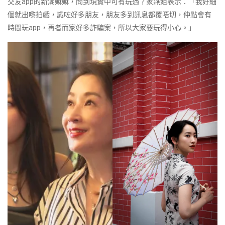
交友app的新潮嫲嫲，問到現實中可有玩過？家燕姐表示：「我好細
個就出嚟拍戲，識咗好多朋友，朋友多到訊息都覆唔切，仲點會有
時間玩app，再者而家好多詐騙案，所以大家要玩得小心。」