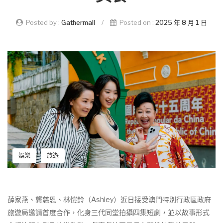
Posted by :
Gathermall
/
Posted on :
2025 年 8 月 1 日
娛樂
旅遊
薛家燕、龔慈恩、林愷鈴（Ashley）近日接受澳門特別行政區政府
旅遊局邀請首度合作，化身三代同堂拍攝四集短劇，並以故事形式