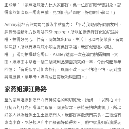
正能量：「家燕姐嘅活力比大家都好，係一位好好嘅學習對象。記
得家燕姐演嘅一場粵曲戲，見到佢光芒四射，好想跟佢學習！」
Ashley就坦言與媽媽鬥戲沒半點壓力：「平時我哋都好似朋友咁，
鍾意發掘新地方飲咖啡同Shopping，所以拍攝過程好似拍紀錄片
咁，拍得好開心。仲有，同媽媽出trip，生活上可以唔使帶腦，有媽
咪照顧，所以有媽咪嘅小朋友真係好幸福，我好似變番小朋友
咁。」說到拍攝難忘場口，Ashley透露一次在澳門拍攝期間下大
雨，媽媽雨中拿着一袋二袋戰利品迎面跑來的一幕，令她勾起童年
回憶：「有啲似平時佢去旅行，風雨不改、天不怕地不怕，玩到盡
興嘅感覺，童年時，媽咪成日帶我哋周圍闖。」
家燕姐濠江熟路
至於家燕姐提到澳門亦有種莫名的親切感覺，她謂：「以前拍《十
月初五的月光》喺澳門取景，同張智霖、佘詩曼拍咗成個月，所以
好多人以為我係土生土長澳門人。我都好喜歡澳門美食，三盞燈有
東南小食、氹仔靚酒店中西餐都好值得去。」戲中家燕姐飾演愛玩