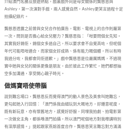
介紹澳門名勝及旅遊熱點，戲裏戲外同是母女關係的龔慈恩與
Ashley，第一次演對手戲，兩人感覺自然，Ashley更笑言過程十足
拍攝紀錄片。
龔慈恩透露之前曾與女兒合作拍廣告，電影、電視上的合作則屬第
一次。問到是否擔心給女兒壓力？龔慈恩指：「咁要問個女先知。
其實我好錫佢，錫個女多過自己，所以要求會不自覺高咗，但呢個
年代可能唔咁適合，而家個女好成熟、係有能力嘅個體，所以有時
我過分咗，我都會同佢道歉。」戲中龔慈恩是位嚴厲媽媽，不過現
實中她與女兒的關係更像是朋友，由於彼此工作繁忙，她們都想抽
空多加溝通，享受開心親子時光。
做媽寶唔使帶腦
說到難忘場口，龔慈恩反而覺得澳門的動人景色及美食叫她難忘，
更勾起她入行回憶：「澳門係我由細玩到大嘅地方，好鍾意呢度，
既有新玩意，亦有懷舊地方，感覺好舒服，同埋我拍劇、拍電影第
一次做女主角，都係喺澳門拍攝，所以澳門呢個地方對我嚟講特別
有深厚感情。」提起跟家燕姐首度合作，龔慈恩笑言難忘對方滿滿