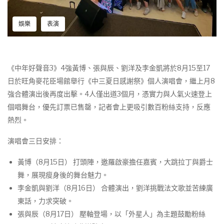
娛樂
表演
《中年好聲音3》4強黃博、張與辰、劉洋及李金凱將於8月15至17
日於旺角麥花臣場館舉行《中三夏日感謝祭》個人演唱會，繼上月8
強合體演出後再度出擊。4人僅出道3個月，憑實力與人氣火速登上
個唱舞台，優先訂票已售罄，記者會上更吸引數百粉絲支持，反應
熱烈。
演唱會三日安排：
黃博（8月15日） 打頭陣，邀羅啟豪擔任嘉賓，大跳拉丁與爵士
舞，展現瘦身後的舞台魅力。
李金凱與劉洋（8月16日） 合體演出，劉洋挑戰法文歌並苦練廣
東話，力求突破。
張與辰（8月17日） 壓軸登場，以「外星人」為主題鼓勵粉絲