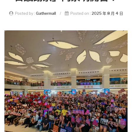
Posted by :
Gathermall
/
Posted on :
2025 年 8 月 4 日