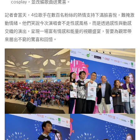
cosplay，並改編歌曲送驚喜。
記者會當天，4位歌手在數百名粉絲的熱情支持下滿臉喜悅，難掩激
動情緒。他們笑說今次演唱會不走性感風格，而是透過感性與動感
交織的演出，呈現一場富有情感和能量的視聽盛宴，誓要為觀眾帶
來層出不窮的驚喜和回憶。