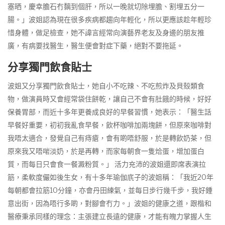
塞晒，慶幸膽石冇黐到個肝，所以一晚就切除埋膽、割埋五分一
腸。」波姐認為現在很多疾病都趨向年輕化，所以更應該趁年輕珍
惜身體，做足檢查，她不諱言經常向演藝界老友及身邊的朋友推
廣，有病要找醫生，醫生便會對症下藥，絕對不要拖延。
分享獨門飲食貼士
波姐又分享獨門飲食貼士，她自小不吃辣、不吃煎炸及貝殼類食
物，做演員時又會經常袋住餅乾，讓自己不會有肚餓的時候，好好
保養胃部，而近十多年更養成良好的早餐習慣，她表示：「醫生話
早餐好重要，初初我亂食早餐，飲杯咖啡加兩塊餅，但原來咖啡對
我唔太適合，發覺自己有痔瘡，會有啲唔舒服，於是轉飲奶茶，但
原來我又唔啱淡奶，於是再轉，而家每朝食一隻烚蛋，增加蛋白
質，而每日只會食一餐澱粉質。」 活力充沛的波姐還即席表演拉
筋，柔軟度儼如後生女，有十多年瑜伽㡳子的波姐稱：「我近20年
每朝都會拉筋10分鐘，亦會丹田練氣，並每日步行幾千步，我好鍾
意出街，因為唔行多啲，對腳會冇力。」波姐的健康之道，跟楷和
醫療秉承同樣的理念：主張建立長遠的健康，才能有魄力掌握人生