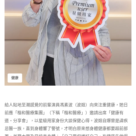
健康
給人貼地至潮感覺的前輩演員馮素波（波姐）向來注重健康，她日
前應「楷和醫療集團」（下稱「楷和醫療」）邀請出席「健康有
道‧分享會」，以星級用家身份大談保健心得。波姐自爆曾是諱疾
忌醫一族，直到身體響了警號，才明白原來想身體健康都要超前部