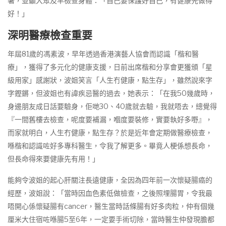
署，並籲大眾及早檢查身體：「自己要保護好自己，有健康先做得
好！」
深明醫療檢查重要
年屆81歲的馮素波，早年透過香港演藝人協會而認識「楷和醫
療」，獲得了多元化的健康支援，日前出席楷和分享會更獲頒「星
級用家」感謝狀，波姐笑言「人生冇健康，點生存」，雖然說來字
字鏗鏘，但波姐也有諱疾忌醫的過去，她表示：「在我50幾歲時，
身邊朋友成日話要驗身，佢哋30、40歲就去驗，我就唔去，總覺得
『一間舊樓去檢查，呢度要補漏，嗰度要裝修，實要執好多嘢』，
而家就明白，人生冇健康，點生存？於是近年會定期做醫療檢查，
喺楷和認識咗好多專科醫生，令我了解更多。畢竟人梗係想長命，
但長命得來要健康先有用！」
能夠令波姐的起心肝關注長遠健康，全因為四年前一次懷疑腸癌的
經歷，波姐說：「當時因血色素低做檢查，之後照埋腸胃，令我最
唔開心係懷疑腸有cancer，醫生當時話條腸有好多肉粒，仲有個幾
厘米大住宿咗喺腸5至6年，一定要手術切除，當時醫生仲發現膽都