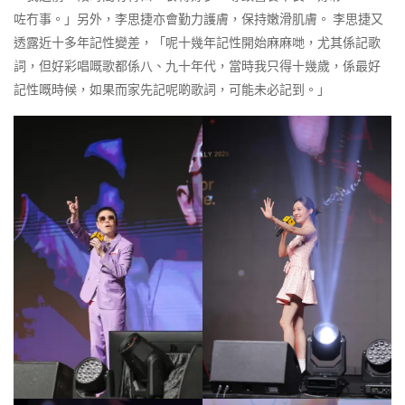
咗冇事。」另外，李思捷亦會勤力護膚，保持嫩滑肌膚。 李思捷又
透露近十多年記性變差，「呢十幾年記性開始麻麻哋，尤其係記歌
詞，但好彩唱嘅歌都係八、九十年代，當時我只得十幾歲，係最好
記性嘅時候，如果而家先記呢啲歌詞，可能未必記到。」