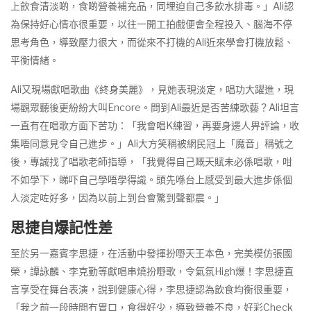
上飲食清淡啲，食啲營養補充品，同埋迫自己多飲水排毒。」Ali認
為保持好心情亦很重要，以往一開工拍戲便會全程投入、腦海不停
思考角色，導致壓力很大，而從來不打機的Ali近來學會打機放鬆、
平衡情緒。
Ali又現場獻唱歌曲《終身美麗》，見她表現淡定，唱功大躍進，現
場觀眾聽後更紛紛大叫Encore。問到Ali最近是否苦練歌藝？Ali坦言
一直有在唱歌方面下苦功：「我會唱K練習，再要身邊人畀評論，收
集唔同意見令自己進步。」Ali大方笑稱被網民冠上「魔音」稱號之
後，專誠找了唱歌老師指導，「我覺得自己嘅天賦未必係唱歌，咁
不如學下，睇吓自己學唔學得識。頭先喺台上感受到最大進步係個
人淡定咗好多，因為以前上到台會驚到聲都震。」
思捷自爆記性差
至於另一嘉賓李思捷，在活動中發揮扮嘢天王本色，完美模仿張國
榮，譚詠麟、李克勤等獻唱串燒扮嘢歌，令氣氛High爆！李思捷直
言享受在舞台表演，說到健康心得，李思捷認為飲食均衡很重要，
「我之前一段時間冇胃口，食得好少，導致營養不良，好彩Check