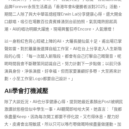
品牌Forever永恆生活產品「香港年會&優勝者派對2025」活動，
期間二人除了與大中華區總經理Erwin Lai分享健康心得，還大開金
口獻唱，吸引在場數百位貴賓蜂湧到台前拍照，氣氛熾熱掀起高
潮，Ali的唱功明顯大躍進，現場興奮狂呼Encore，人氣爆燈！
以一身粉紅色背心短裙上陣的Ali，大曬長腿仙氣十足，甫出場已掌
聲如雷。對於離巢後選擇自組工作室，Ali在台上分享走入人生新階
段的心情：「每一次踏入新階段，都會有自己打擊自己嘅聲音，呢
啲時間我會不斷鞭策同認識自己，努力計劃下一步點做；以前只係
演員身份，淨係演戲，好幸福，但而家要兼顧好多嘢，大至將來計
劃，小至工作室Logo都要自己設計。」
Ali學會打機減壓
除了大談近況，Ali也分享健康心得，提到她最近素顏出Post被網民
激讚狀態極佳似中學生一事，Ali聽聞即哈哈大笑，她直言：「我都
係盡量Keep，因為每次開工都要不停化妝，又冇得休息，壓力好
大，皮膚會出現敏感，所以只可以喺冇嘢做嘅時候盡量做運動。加