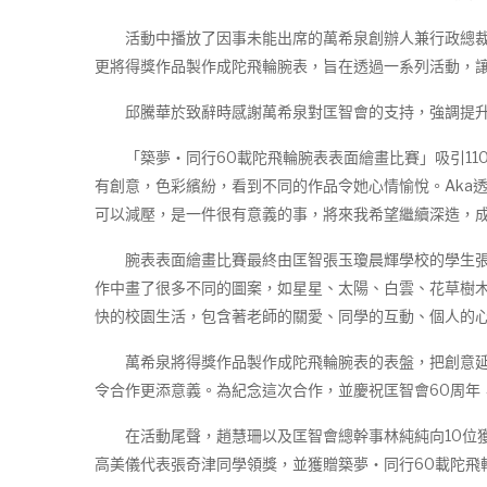
活動中播放了因事未能出席的萬希泉創辦人兼行政總裁沈慧
更將得獎作品製作成陀飛輪腕表，旨在透過一系列活動，
邱騰華於致辭時感謝萬希泉對匡智會的支持，強調提升社
「築夢‧同行60載陀飛輪腕表表面繪畫比賽」吸引110
有創意，色彩繽紛，看到不同的作品令她心情愉悅。Aka
可以減壓，是一件很有意義的事，將來我希望繼續深造，成
腕表表面繪畫比賽最終由匡智張玉瓊晨輝學校的學生張奇
作中畫了很多不同的圖案，如星星、太陽、白雲、花草樹
快的校園生活，包含著老師的關愛、同學的互動、個人的心
萬希泉將得獎作品製作成陀飛輪腕表的表盤，把創意延伸
令合作更添意義。為紀念這次合作，並慶祝匡智會60周年
在活動尾聲，趙慧珊以及匡智會總幹事林純純向10位獲
高美儀代表張奇津同學領獎，並獲贈築夢‧同行60載陀飛