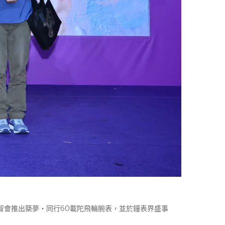
會推出築夢‧同行60載陀飛輪腕表，並於鐘表界盛事