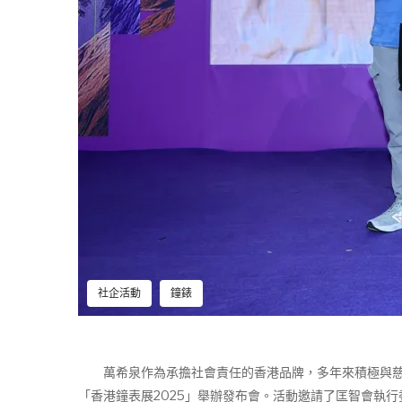
社企活動
鐘錶
萬希泉作為承擔社會責任的香港品牌，多年來積極與慈善
「香港鐘表展2025」舉辦發布會。活動邀請了匡智會執