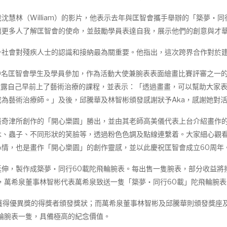
林（William）的影片，他表示去年與匡智會攜手舉辦的「築夢‧同
讓更多人了解匡智會的使命，並鼓勵學員表達自我，展示他們的創意與才
會對殘疾人士的認識和接納最為關重要。他指出，這次跨界合作對於建
名匡智會學生及學員參加，作為活動大使兼腕表表面繪畫比賽評審之一的
透露自己早前上了藝術治療的課程，並表示：「透過畫畫，可以幫助大家
為藝術治療師。」及後，邱騰華及林智彬頒發感謝狀予Aka，感謝她對
津所創作的「開心樂園」勝出，並由其老師高美儀代表上台介紹畫作的
木、蟲子、不同形狀的笑臉等，透過粉色色調及點線連繫着。大家細心觀看
情，也是畫作「開心樂園」的創作靈感，並以此慶祝匡智會成立60周年
，製作成築夢‧同行60載陀飛輪腕表。每出售一隻腕表，部分收益將
，萬希泉董事林智彬代表萬希泉致送一隻「築夢‧同行60載」陀飛輪腕
得優異獎的得獎者頒發獎狀；而萬希泉董事林智彬及邱騰華則頒發獎座
輪腕表一隻，具備極高的紀念價值。