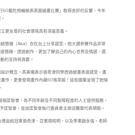
行60載陀飛輪腕表表面繪畫比賽」取得良好的反響，今年
華。
立更友善的社會環境具有深遠意義。
趙慧珊（Aka）亦在台上分享感受。她大讚參賽作品非常
表達情緒、透過創作，更加了解自己的內心世界及情感，還
活動的支持與貢獻。
設計概念。高美儀表示張奇津同學透過繪畫表達感受，畫
畫作，更會發現畫作內藏60張笑臉！這些圖案呈現了她愉
。
撥捐匡智會，為不同年齡及不同智障程度的人士提供服務，
表予匡智會，並由匡智會執行委員會主席邱騰華代表領取。
及禮品給冠軍張奇津、亞軍周昭明，以及季軍趙永強。老師