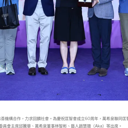
機構合作，力求回饋社會。為慶祝匡智會成立60周年，萬希泉聯同匡智
行委員會主席邱騰華、萬希泉董事林智彬、藝人趙慧珊（Aka）等出席。