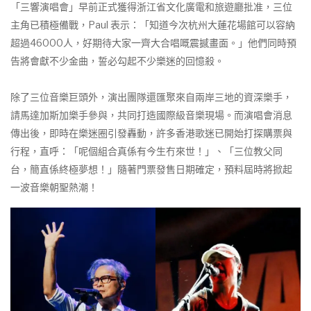
「三響演唱會」早前正式獲得浙江省文化廣電和旅遊廳批准，三位
主角已積極備戰，Paul 表示：「知道今次杭州大蓮花場館可以容納
超過46000人，好期待大家一齊大合唱嘅震撼畫面。」他們同時預
告將會獻不少金曲，誓必勾起不少樂迷的回憶殺。
除了三位音樂巨頭外，演出團隊還匯聚來自兩岸三地的資深樂手，
請馬達加斯加樂手參與，共同打造國際級音樂現場。而演唱會消息
傳出後，即時在樂迷圈引發轟動，許多香港歌迷已開始打探購票與
行程，直呼：「呢個組合真係有今生冇來世！」、「三位教父同
台，簡直係終極夢想！」隨著門票發售日期確定，預料屆時將掀起
一波音樂朝聖熱潮！