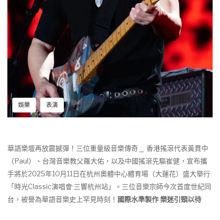
娛樂
表演
華語樂壇再放震撼彈！三位重量級音樂傳奇 ⎯ 香港搖滾代表黃貫中
（Paul）、台灣音樂教父羅大佑，以及中國搖滾先驅崔健，宣布攜
手將於2025年10月11日在杭州奧體中心體育場（大蓮花）盛大舉行
「時光Classic演唱會·三響杭州站」。三位音樂宗師今次首度世紀同
台，被譽為華語音樂史上罕見時刻！
國際水準製作 樂迷引頸以待