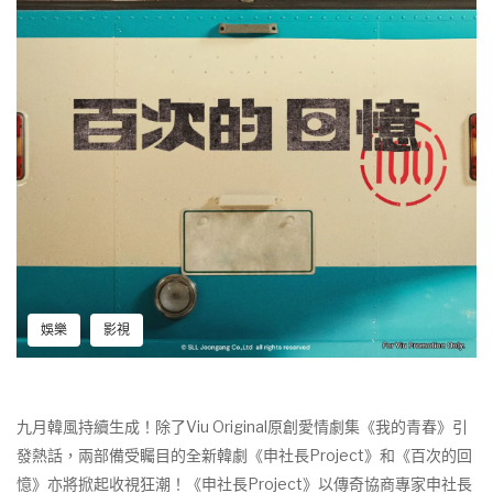
娛樂
影視
九月韓風持續生成！除了Viu Original原創愛情劇集《我的青春》引
發熱話，兩部備受矚目的全新韓劇《申社長Project》和《百次的回
憶》亦將掀起收視狂潮！《申社長Project》以傳奇協商專家申社長