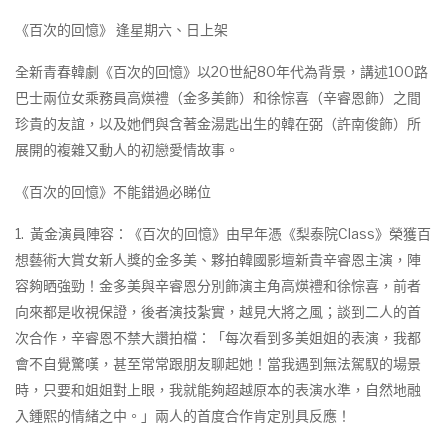
《百次的回憶》 逢星期六、日上架
全新青春韓劇《百次的回憶》以20世紀80年代為背景，講述100路
巴士兩位女乘務員高煐禮（金多美飾）和徐悰喜（辛睿恩飾）之間
珍貴的友誼，以及她們與含著金湯匙出生的韓在弼（許南俊飾）所
展開的複雜又動人的初戀愛情故事。
《百次的回憶》不能錯過必睇位
1. 黃金演員陣容：《百次的回憶》由早年憑《梨泰院Class》榮獲百
想藝術大賞女新人獎的金多美、夥拍韓國影壇新貴辛睿恩主演，陣
容夠晒強勁！金多美與辛睿恩分別飾演主角高煐禮和徐悰喜，前者
向來都是收視保證，後者演技紮實，越見大將之風；談到二人的首
次合作，辛睿恩不禁大讚拍檔：「每次看到多美姐姐的表演，我都
會不自覺驚嘆，甚至常常跟朋友聊起她！當我遇到無法駕馭的場景
時，只要和姐姐對上眼，我就能夠超越原本的表演水準，自然地融
入鍾熙的情緒之中。」兩人的首度合作肯定別具反應！