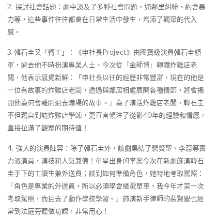
2. 探討社會話題：劇中談及了多種社會問題，如鄰里糾紛、約會暴
力等，這些事件往往都會在日常生活中發生，增添了觀眾的代入
感。
3. 韓石圭又「轉工」：《申社長Project》由國寶級演員韓石圭領
軍，過去他不時扮演專業人士，今次從「金師博」轉職炸雞店老
闆，他表示感覺新鮮：「申社長以往的經歷非常豐富，現在的他是
一位有故事的炸雞店老闆，透過與鄰居相處展開各種情節，將會揭
開他為何會離開過去職場的故事。」為了演活炸雞店老闆，韓石圭
不但親自到訪炸雞店學師，更直言傾注了從影40年的經驗和情感，
直接拉滿了觀眾的期待值！
4. 強大的演員陣容：除了韓石圭外，該劇集結了裴賢聖、李蕊等實
力派演員，演技和人氣兼備！童星出身的李蕊今次在新劇飾演韓石
圭手下的工讀生兼外送員；談到如何準備角色，她特地考取駕照：
「角色是專業的外送員，所以必須學會揸電單車，我今年才第一次
考取駕照，而且去了動作學校學習。」飾演新手律師的裴賢聖也經
常到法庭旁聽做功課，非常用心！