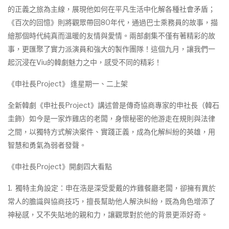
的正義之旅為主線，展現他如何在平凡生活中化解各種社會矛盾；
《百次的回憶》則將觀眾帶回80年代，通過巴士乘務員的故事，描
繪那個時代純真而溫暖的友情與愛情。兩部劇集不僅有著精彩的故
事，更匯聚了實力派演員和強大的製作團隊！這個九月，讓我們一
起沉浸在Viu的韓劇魅力之中，感受不同的精彩！
《申社長Project》 逢星期一、二上架
全新韓劇《申社長Project》講述曾是傳奇協商專家的申社長（韓石
圭飾）如今是一家炸雞店的老闆，身懷秘密的他游走在規則與法律
之間，以獨特方式解決案件、實踐正義，成為化解糾紛的英雄，用
智慧和勇氣為弱者發聲。
《申社長Project》開劇四大看點
1. 獨特主角設定：申在浩是深受愛戴的炸雞餐廳老闆，卻擁有異於
常人的膽識與協商技巧，擅長幫助他人解決糾紛，既為角色增添了
神秘感，又不失貼地的親和力，讓觀眾對於他的背景更添好奇。