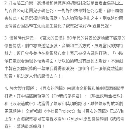
2. 好友陷三角戀：高煐禮和徐悰喜的初戀對象就是含着金湯匙出生
的百貨公司老闆兒子韓在弼，一對好姐妹都對在弼心動，卻不願傷
害彼此，於是選擇逃避和沉默，陷入猶豫和掙扎之中。到底這份閨
密情會否因為韓在弼而產生變化？觀眾記得到Viu親自見證。
3. 懷舊時代背景：《百次的回憶》80年代的背景設定喚起了觀眾的
懷舊情感，劇中亦會透過服裝、音樂和生活方式，展現當代的獨特
魅力；近日金多美也在劇集發布會上表示被復古感性打動：「小時
候在電視看過很多懷舊場面，所以拍攝時沒有感到太驚訝，不過劇
中韓在弼傳紙條的一幕讓我覺得很浪漫，那個年代一張紙竟然這麼
珍貴，能決定人們的感情去向！」
4. 強大製作團隊：《百次的回憶》由導演金相鎬和編劇楊熙勝聯手
打造，其中楊熙勝執筆的《Oh我的鬼神君》、《舉重妖精金福珠》
和《浪漫速成班》均獲得了觀眾和獎項的認可，難怪觀眾對於新劇
更感期待！ 全新韓劇《申社長Project》和《百次的回憶》已於Viu
上架，香港觀眾亦可在電視收看Viu Original原創愛情韓劇《我的青
春》，緊貼最新韓風！