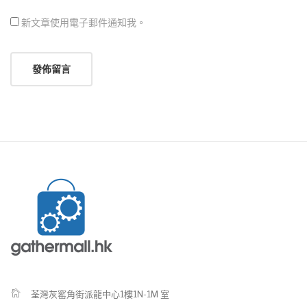
新文章使用電子郵件通知我。
荃灣灰窰角街派龍中心1樓1N-1M 室