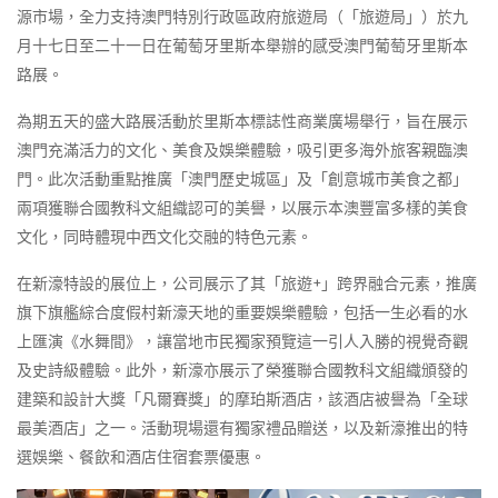
源市場，全力支持澳門特別行政區政府旅遊局（「旅遊局」）於九
月十七日至二十一日在葡萄牙里斯本舉辦的感受澳門葡萄牙里斯本
路展。
為期五天的盛大路展活動於里斯本標誌性商業廣場舉行，旨在展示
澳門充滿活力的文化、美食及娛樂體驗，吸引更多海外旅客親臨澳
門。此次活動重點推廣「澳門歷史城區」及「創意城市美食之都」
兩項獲聯合國教科文組織認可的美譽，以展示本澳豐富多樣的美食
文化，同時體現中西文化交融的特色元素。
在新濠特設的展位上，公司展示了其「旅遊+」跨界融合元素，推廣
旗下旗艦綜合度假村新濠天地的重要娛樂體驗，包括一生必看的水
上匯演《水舞間》，讓當地市民獨家預覽這一引人入勝的視覺奇觀
及史詩級體驗。此外，新濠亦展示了榮獲聯合國教科文組織頒發的
建築和設計大獎「凡爾賽獎」的摩珀斯酒店，該酒店被譽為「全球
最美酒店」之一。活動現場還有獨家禮品贈送，以及新濠推出的特
選娛樂、餐飲和酒店住宿套票優惠。