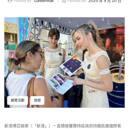
Posted by :
Gathermall
/
Posted on :
2025 年 9 月 20 日
展覽活動
旅遊
新濠博亞娛樂（「新濠」）一直積極響應特區政府持續拓展國際客