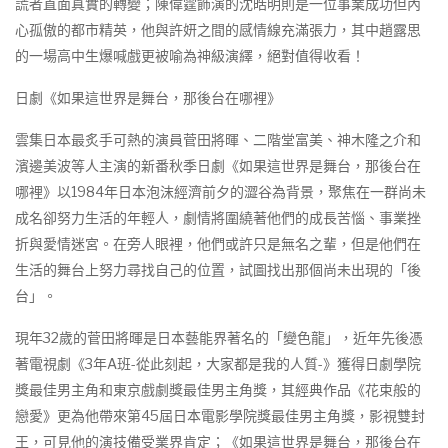
謊者直面真實的轉變；陳偉霆飾演的沈皓明則是一位事業成功但內
心孤傲的都市精英，他與許妍之間的感情線充滿張力，其中趙露思
的一場高中生爆喊戲更被喻為神級演繹，絕對值得收看！
日劇《如果這世界是舞台，那後台在哪裡》
雲集日本最炙手可熱的演員菅田將暉、二階堂富美、神木隆之介和
濱邊美波等人主演的新番秋季日劇《如果這世界是舞台，那後台在
哪裡》以1984年日本泡沫經濟前夕的澀谷為背景，聚焦在一群尚未
成名卻努力生活的年輕人，劇情將圍繞著他們的成長苦惱、事業挫
折與愛情迷宮。在旁人眼裡，他們或許只是無名之輩，但是他們在
生活的舞台上努力尋找自己的位置，試圖找出那個尚未出現的「後
台」。
現年32歲的菅田將暉是日本藝能界著名的「變色龍」，近年先後憑
著電視劇《3年A班-從此刻起，大家都是我的人質-》獲得日劇學院
獎最佳男主角和東京戲劇獎最佳男主角獎，其經典作品《花束般的
戀愛》更為他帶來第45屆日本電影學院獎最佳男主角獎，影視雙封
王，可見他的演技備受業界肯定；《如果這世界是舞台，那後台在