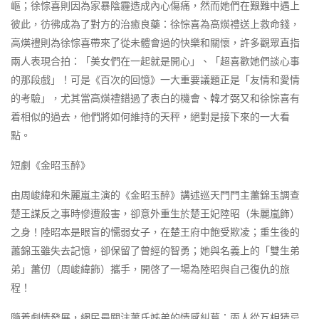
嶇；徐悰喜則因為家暴陰霾造成內心傷痛，然而她們在艱難中遇上
彼此，彷彿成為了對方的治癒良藥：徐悰喜為高煐禮送上救命錢，
高煐禮則為徐悰喜帶來了從未體會過的快樂和關懷，許多觀眾直指
兩人表現合拍：「美女們在一起就是開心」、「超喜歡她們談心事
的那段戲」！可是《百次的回憶》一大重要議題正是「友情和愛情
的考驗」，尤其當高煐禮錯過了表白的機會、韓才弼又和徐悰喜有
着相似的過去，他們將如何維持的天秤，絕對是接下來的一大看
點。
短劇《金昭玉醉》
由周峻緯和朱麗嵐主演的《金昭玉醉》講述巡天門門主蕭錦玉調查
楚王謀反之事時慘遭殺害，卻意外重生於楚王妃陸昭（朱麗嵐飾）
之身！陸昭本是眼盲的懦弱女子，在楚王府中飽受欺凌；重生後的
蕭錦玉雖失去記憶，卻保留了曾經的智勇；她與名義上的「雙生弟
弟」蕭仞（周峻緯飾）攜手，開啓了一場為陸昭與自己復仇的旅
程！
隨着劇情發展，網民最關注蕭氏姊弟的情感糾葛：兩人從互相猜忌