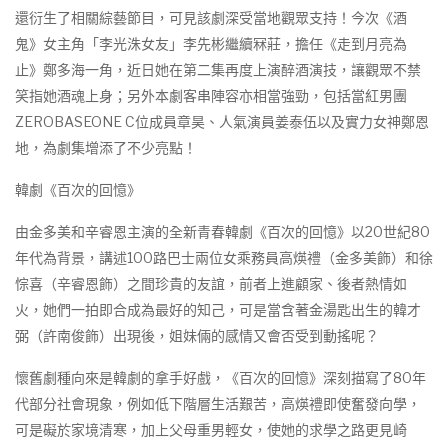
還衍生了相關綜藝節目，可見該劇深受當地觀眾支持！今次《酒
鬼》女主角「李光洙女友」李先彬繼續冧莊，擔任《走到月亮為
止》鄭多海一角，近日她在第二集再度上演醉酒演技，讓觀眾不禁
笑指她酒魂上身；另外本劇客串陣容亦相當強勁，包括當紅男團
ZEROBASEONE C位成員章昊、人氣演員姜泰伍以及實力女神鄭恩
地，為劇集增添了不少亮點！
韓劇《百次的回憶》
由金多美和辛睿恩主演的全新青春韓劇《百次的回憶》以20世紀80
年代為背景，講述100路巴士兩位女乘務員高煐禮（金多美飾）和徐
悰喜（辛睿恩飾）之間珍貴的友誼，前者上進顧家、後者熱情如
火，她們一拍即合成為最好的知己，可是當含著金湯匙出生的韓才
弼（許南俊飾）出現後，姐妹倆的感情又會否受到動搖呢？
懷舊劇種向來是韓劇的拿手好戲，《百次的回憶》深刻描寫了80年
代部分社會現象，例如低下階層生活艱苦，高煐禮即使奮發向學，
可是礙於家境清寒，加上父母重男輕女，使她的求學之路更見崎