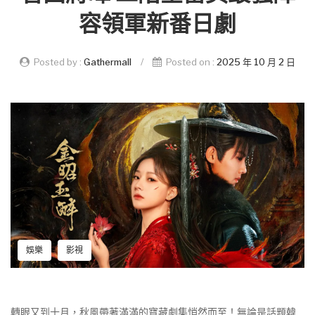
容領軍新番日劇
Posted by :
Gathermall
/
Posted on :
2025 年 10 月 2 日
娛樂
影視
轉眼又到十月，秋風帶著滿滿的寶藏劇集悄然而至！無論是話題韓