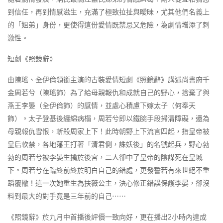
到信任，再到情感滋生，充滿了極致拉扯與曖昧，尤其他們名義上
的「姐弟」身份，更使得這份愛情既禁忌又危險，為劇情增添了刺
激性。
短劇《照鏡辭》
由陳瑤、全伊倫領銜主演的古裝愛情短劇《照鏡辭》講述尚書府千
金周若兮（陳瑤飾）為了給母親報仇和成就自己的野心，捨棄了與
燕王李晏（全伊倫飾）的感情，並處心積慮下嫁太子（何奉天
飾）。太子登基後纏綿病榻，周若兮即以鐵腕手段掃清障礙，還為
母親報仇雪恨，斬殺周家上下！此時朝野上下流言四起，指皇帝被
皇后軟禁，各地藩王打著「清君側，誅妖後」的名號起兵，野心勃
勃的周若兮被李晏生擒於後宮，二人卻中了皇帝的陰謀死在皇城
下。周若兮在臨終前終於明白自己的錯處，更發誓若有來世絕不重
蹈覆轍！這一次她重生為扶薇公主，決心修正錯誤保護李晏，卻沒
料到最大的對手竟是三年前的自己⋯⋯
《照鏡辭》於九月中首播後評價一致向好，更在播出2小時內達成