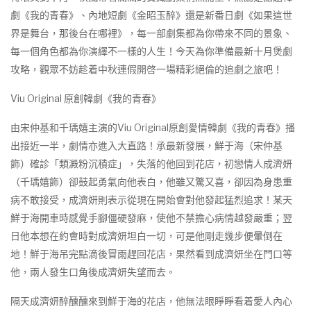
劇《我的青春》、內地短劇《金昭玉醉》還是新番日劇《如果這世
界是舞台，那後台在哪裡》，每一部劇集都為你帶來不同的景象、
每一個角色都為你演繹不一樣的人生！今天為你準備最新十月煲劇
攻略，觀眾不妨趁着中秋連假開啓一場精彩絕倫的追劇之旅吧！
Viu Original 原創韓劇《我的青春》
由宋仲基和千瑀嬉主演的Viu Original原創愛情韓劇《我的青春》播
出接近一半，劇情亦進入大直路！承最新發展，鮮于海（宋仲基
飾）確診「類澱粉沉積症」，失落的他回到花店，初戀情人成濟妍
（千瑀嬉飾）卻鼓起勇氣向他表白，他雖又驚又喜，卻因為身患重
病不敢接受，成濟妍則表示從現在開始會對他發起猛烈追求！某天
鮮于海開車時感覺手腳僵硬發麻，使他不禁擔心病情越發嚴重；翌
日他本想在約會時對成濟妍坦白一切，可是他剛走幾步便暈倒在
地！鮮于海吊完點滴後冒雨趕回花店，果然看到成濟妍坐在門口等
他，兩人發生口角後成濟妍失望而去。
隔天成濟妍醉醺醺來到鮮于海的花店，他無法眼睜睜看着愛人內心