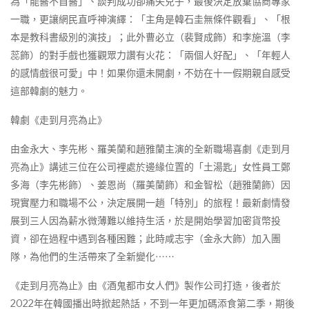
為「能醫不自醫」、談判成功卻痛失兒子，最後決定放棄協商專家
一職，更讓網民直呼神演繹：「主角是韓石圭無條件觀看」、「根
本是教科書級別的演技」；此外曹必立（裴賢成飾）和李施溫（李
蕊飾）的對手戲也獲觀眾力讚有火花：「兩個人好配」、「年輕人
的感情戲很可愛」中！如果你還未開劇，不妨在十一假期親自感受
這部韓劇的魅力。
韓劇《走到月亮為止》
由金永大、李先彬、羅美蘭和趙雅蘭主演的全新職場喜劇《走到月
亮為止》講述三位在公司裡處於邊緣位置的「土湯匙」女性員工鄭
多海（李先彬飾）、姜恩尚（羅美蘭飾）和金智松（趙雅蘭飾）因
現實壓力和職場不公，決定展開一趟「特別」的旅程！最新劇情發
展到三人因為薪水微薄難以維持生活，於是開始學習加密貨幣投
資，卻在過程中遇到各種困難；此時咸志宇（金永大飾）加入團
隊，為他們的生活帶來了全新變化⋯⋯
《走到月亮為止》由《酒鬼都市女人們》製作公司打造，後者於
2022年在韓國播出時掀起熱話，不到一年更加碼添食第二季，期後