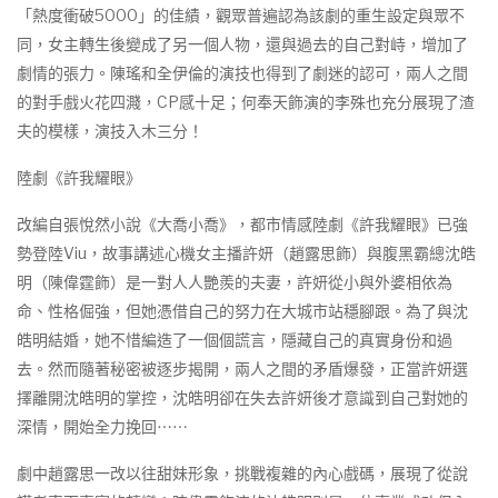
「熱度衝破5000」的佳績，觀眾普遍認為該劇的重生設定與眾不
同，女主轉生後變成了另一個人物，還與過去的自己對峙，增加了
劇情的張力。陳瑤和全伊倫的演技也得到了劇迷的認可，兩人之間
的對手戲火花四濺，CP感十足；何奉天飾演的李殊也充分展現了渣
夫的模樣，演技入木三分！
陸劇《許我耀眼》
改編自張悅然小說《大喬小喬》，都市情感陸劇《許我耀眼》已強
勢登陸Viu，故事講述心機女主播許妍（趙露思飾）與腹黑霸總沈皓
明（陳偉霆飾）是一對人人艷羨的夫妻，許妍從小與外婆相依為
命、性格倔強，但她憑借自己的努力在大城市站穩腳跟。為了與沈
皓明結婚，她不惜編造了一個個謊言，隱藏自己的真實身份和過
去。然而隨著秘密被逐步揭開，兩人之間的矛盾爆發，正當許妍選
擇離開沈皓明的掌控，沈皓明卻在失去許妍後才意識到自己對她的
深情，開始全力挽回⋯⋯
劇中趙露思一改以往甜妹形象，挑戰複雜的內心戲碼，展現了從說