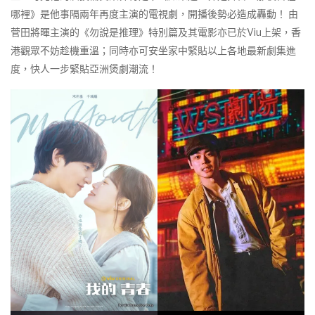
哪裡》是他事隔兩年再度主演的電視劇，開播後勢必造成轟動！ 由
菅田將暉主演的《勿說是推理》特別篇及其電影亦已於Viu上架，香
港觀眾不妨趁機重溫；同時亦可安坐家中緊貼以上各地最新劇集進
度，快人一步緊貼亞洲煲劇潮流！