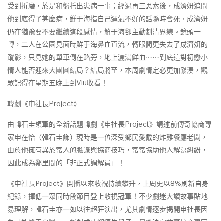
受到折磨，於是和盤托出患病一事；經過再三思索後，成濟妍追問
他到底得了甚麼病，鮮于海指自己運氣不好的話隨時會死，成濟妍
仍在猶豫要不要繼續這段感情，鮮于海卻主動劃清界線。鏡頭一
轉，二人在公園見面時鮮于海鼻血直流，轉眼間更失去了成濟妍的
蹤影，只見她的單車倒在路旁，地上灑滿鮮血⋯⋯到底這對初戀小
情人能否迎來大團圓結局？結局將至，本周劇情定必更加緊湊，觀
眾記得在星期五晚上到Viu收看！
韓劇《申社長Project》
由韓石圭領軍的全新話題韓劇《申社長Project》講述前傳奇協商專
家申在怡（韓石圭飾）現時是一位深受鄉民愛戴的炸雞餐廳老闆，
由於他擁有異於常人的膽識與協商技巧，常常協助他人解決糾紛，
因此成為鄰里間的「非正式調解員」！
《申社長Project》開播以來收視持續攀升，上周更以8%刷新自身
紀錄，揮低一眾同時段節目登上收視冠軍！不少劇迷大讚故事貼地
易理解，韓石圭亦一如以往超狂演出，尤其劇情逐步揭開申社長因