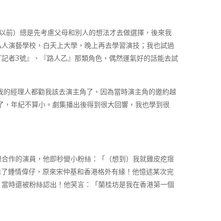
（以前）總是先考慮父母和別人的想法才去做選擇，後來我
私人演藝學校，白天上大學，晚上再去學習演技；我也試過
記者3號』、『路人乙』那類角色，偶然運氣好的話能去試
至我的經理人都勸我該去演主角了，因為當時演主角的邀約越
歲了，年紀不算小。劇集播出後得到很大回響，我也學到很
想合作的演員，他即秒變小粉絲：「（想到）我就雞皮疙瘩
！」除了鍾情偉仔，原來宋仲基和香港格外有緣！他憶述某次完
，當時還被粉絲認出！他笑言：「蘭桂坊是我在香港第一個