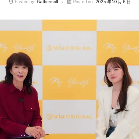
Posted by :
Gathermall
/
Posted on :
2025 年 10 月 6 日