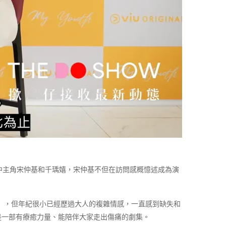
訪劇中主角宋仲基和千瑀嬉，宋仲基不但在訪問感概憶述成為演
星』，但年紀很小已經歷過大人的複雜情感，一直感到缺失和
是一部有療癒力量、能陪伴大家走出傷痛的劇集。