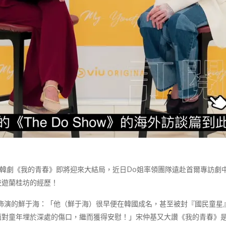
l原創愛情韓劇《我的青春》即將迎來大結局，近日Do姐率領團隊遠赴首爾專
夜遊蘭桂坊的經歷！
》中所飾演的鮮于海：「他（鮮于海）很早便在韓國成名，甚至被封『國民童
面對童年埋於深處的傷口，繼而獲得安慰！」宋仲基又大讚《我的青春》