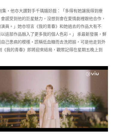
痛的劇集，他亦大讚對手千瑀嬉好戲：「多得有她讓我得到療
，會感受到他的巨星魅力，沒想到會在愛情劇裡跟他合作，
的演員。」她亦坦言《我的青春》和她過去的作品大有不
以這部作品融入了更多我的個人色彩。」 承最新發展，鮮
到自己患病的模樣，謊稱低血糖而去洗把臉，可是他走到外
情韓劇《我的青春》即將迎來結局，觀眾記得在星期五晚上到