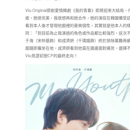
Viu Original原創愛情韓劇《我的青春》即將迎
癒，她很完美，我很想再和她合作，她的演技在韓國備受
看到本人後才發現他戲裡的豪爽個性，其實就是他本人的
同：「到目前為止我演過的角色或作品都比較強烈，這次不
于海（宋仲基飾）和成濟妍（千瑀嬉飾）終於排除萬難再
面隨即癱坐在地，成濟妍看到他窩在牆邊面對痛苦，選擇不去
Viu見證初戀CP的最終走向！