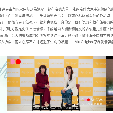
來大結局，作為男主角的宋仲基認為這是一部有治癒力量、能夠陪伴大家走過傷
認可，而且她充滿熱誠。」千瑀嬉則表示：「以前作為觀眾看他的作品時
樣子，他很有男子氣概，行動力也很強，真的是一個有魄力和很有領導力
同的地方就是更注重感情線，不論是兩人關係和情感的表現也更細膩，所
續前緣，某天約會時成濟妍卻察覺到鮮于海身體不適，鮮于海不願對方看
拆穿，兩人心照不宣地迴避了生病的話題⋯⋯Viu Original原創愛