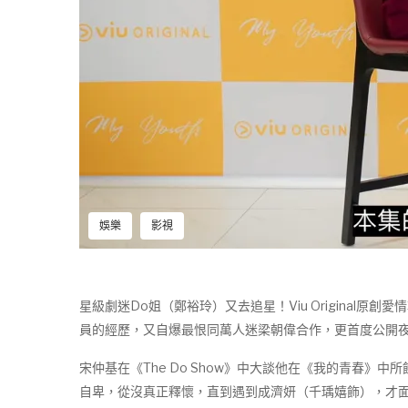
娛樂
影視
星級劇迷Do姐（鄭裕玲）又去追星！Viu Origina
員的經歷，又自爆最恨同萬人迷梁朝偉合作，更首度公開
宋仲基在《The Do Show》中大談他在《我的青春
自卑，從沒真正釋懷，直到遇到成濟妍（千瑀嬉飾），才