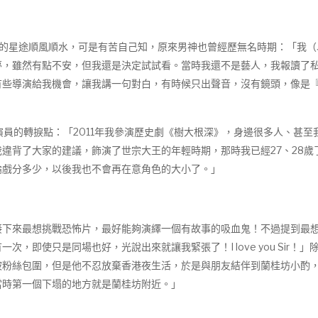
基的星途順風順水，可是有苦自己知，原來男神也曾經歷無名時期：「我
夢，雖然有點不安，但我還是決定試試看。當時我還不是藝人，我報讀了
有些導演給我機會，讓我講一句對白，有時候只出聲音，沒有鏡頭，像是『
為演員的轉捩點：「2011年我參演歷史劇《樹大根深》，身邊很多人、甚
違背了大家的建議，飾演了世宗大王的年輕時期，那時我已經27、28
論戲分多少，以後我也不會再在意角色的大小了。」
接下來最想挑戰恐怖片，最好能夠演繹一個有故事的吸血鬼！不過提到最
，即使只是同場也好，光說出來就讓我緊張了！I love you Sir
被粉絲包圍，但是他不忍放棄香港夜生活，於是與朋友結伴到蘭桂坊小酌
當時第一個下塌的地方就是蘭桂坊附近。」