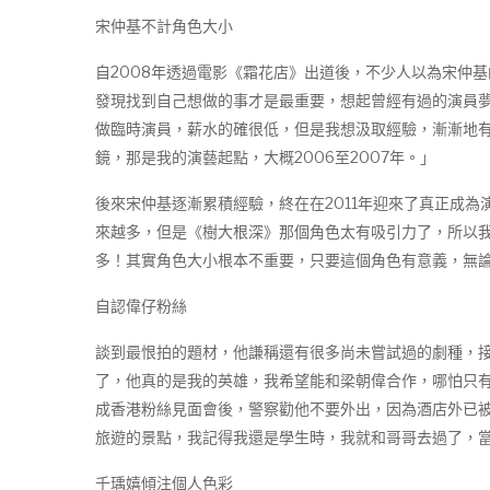
宋仲基不計角色大小
自2008年透過電影《霜花店》出道後，不少人以為宋仲
發現找到自己想做的事才是最重要，想起曾經有過的演員
做臨時演員，薪水的確很低，但是我想汲取經驗，漸漸地
鏡，那是我的演藝起點，大概2006至2007年。」
後來宋仲基逐漸累積經驗，終在在2011年迎來了真正成
來越多，但是《樹大根深》那個角色太有吸引力了，所以我
多！其實角色大小根本不重要，只要這個角色有意義，無
自認偉仔粉絲
談到最恨拍的題材，他謙稱還有很多尚未嘗試過的劇種，
了，他真的是我的英雄，我希望能和梁朝偉合作，哪怕只有一次
成香港粉絲見面會後，警察勸他不要外出，因為酒店外已
旅遊的景點，我記得我還是學生時，我就和哥哥去過了，
千瑀嬉傾注個人色彩