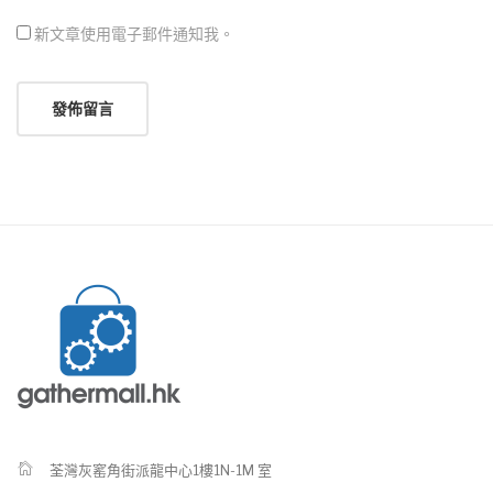
新文章使用電子郵件通知我。
荃灣灰窰角街派龍中心1樓1N-1M 室