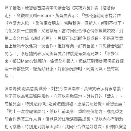
除了獨唱，黃智雯首度與李思捷合唱《來夜方長》與《陪著你
走》，令觀眾大叫encore，黃智雯表示：「初出道就同思捷合作
《老婆大人II》，飾演佢女朋友，當時我係一個新人，新到不得了，
而佢又係一位前輩、又鍾意玩，當時同佢合作心情係戰戰兢兢，到
第二次合作係《超能老豆》，思捷可以話睇住我成長，不過音樂舞
台上我哋今次係第一次合作，佢好專業，好有台風，同思捷合唱好
開心。」李思捷則表示同黃智雯合作感覺儼如兩兄妹：「咁多年
來，都知Mandy跳舞叻，係個全能藝人，但估唔到我哋兩個把聲黐
埋一齊都幾夾，聽落好舒服，好似兩兄妹咁，同聲同氣，幾有默
契。」
演唱籌款 別具意義 此外，對於今次演唱會，黃智雯表示有很意義，
除了可以為兒童醫院籌款，亦可以重臨舊地、與昔日的「戰友」、
前輩見面，特別見到Gigi姐黃淑儀到場，更是受寵若驚，黃智雯謂：
「對上一次嚟呢個舞台，係12年前嘅事，重臨呢個地方，亦見番之
前合作過嘅工作人員，佢哋見證住我演藝路成長，所以內心有啲激
動同感動，特別見到前輩Gigi姐，我同佢合作過好幾次，佢仲飾演過