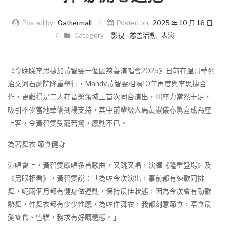
Posted by :
Gathermall
/
Posted on :
2025 年 10 月 16 日
/
Category :
影視
,
慈善活動
,
表演
《今晚睇李思捷加黃智雯一個因慈善演唱會2025》日前在溫哥華列
治文河石劇院隆重舉行，Mandy黃智雯相隔10年再度與李思捷合
作，更難得是二人在音樂領域上首次同台演出，叫座力當然十足，
吸引不少當地華僑到場支持，其中前輩級人馬黃淑儀亦驚喜成為座
上客，令黃智雯受寵若驚，感動不已。
為著舞衣 節食健身
演唱會上，黃智雯獻唱多首歌曲，又跳又唱，演繹《隆重登場》及
《另眼相看》，黃智雯說：「為咗今次演出，事前都有練歌同排
舞，呢兩個月都有健身做運動，保持最佳狀態，因為今次會有勁歌
熱舞，件舞衣都有少少性感，為咗件舞衣，我都刻意節食，唔食最
愛零食、雪糕，務求有好嘅體態。」