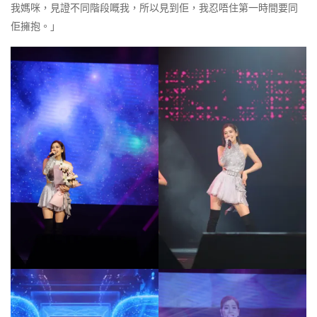
我媽咪，見證不同階段嘅我，所以見到佢，我忍唔住第一時間要同
佢擁抱。」