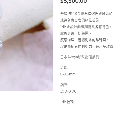
$
5,800.00
華麗的14K金鑽石指環托與珍珠
成為尊貴宴會的極佳首飾，
14K金設計曲線獨特又各有特色，
感恩身邊一切美麗，
感恩海洋、過濾海水的珍珠貝、
珍珠養殖者們的努力，造出多款
日本Akoya珍珠指環系列
珍珠:
8-8.5mm
鑽石:
10D-0.06
14K指環