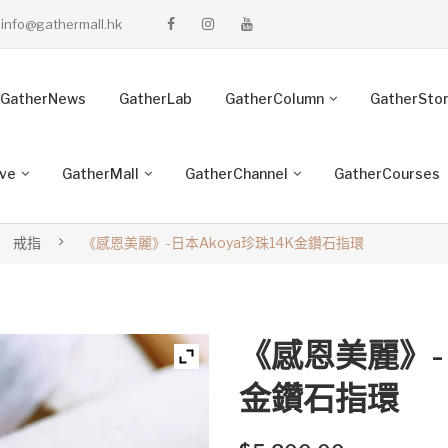
info@gathermall.hk
GatherNews
GatherLab
GatherColumn
GatherSto
ive
GatherMall
GatherChannel
GatherCourses
戒指
《感恩美麗》-日本Akoya珍珠14K金鑽石指環
《感恩美麗》-日
金鑽石指環