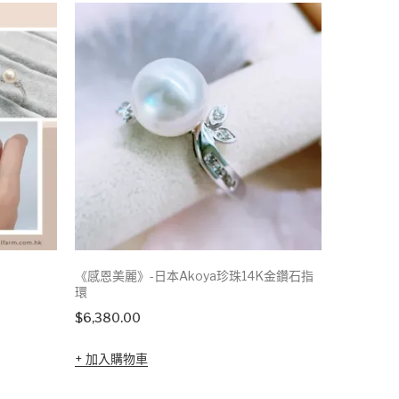
《感恩美麗》-日本Akoya珍珠14K金鑽石指
珍寶珍飾
環
$
550.00
$
6,380.00
加入購
加入購物車