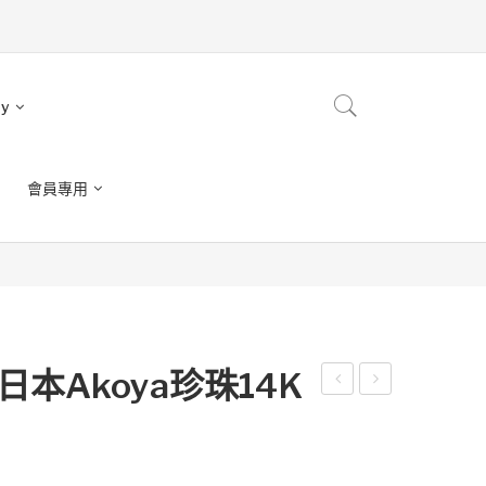
ry
會員專用
本Akoya珍珠14K
感
感
恩
恩
美
美