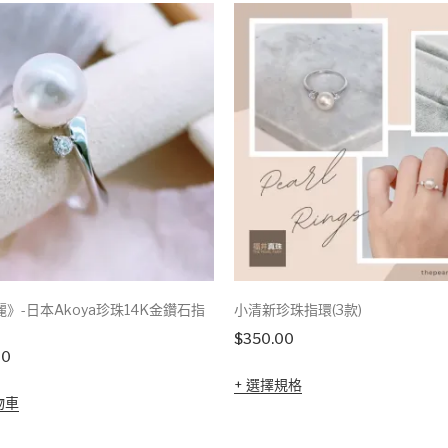
》-日本Akoya珍珠14K金鑽石指
小清新珍珠指環(3款)
$
350.00
00
選擇規格
物車