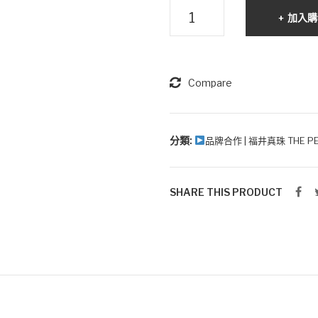
《感
加入購
恩
美
麗》-
日
Compare
本
Akoya
珍
分類:
品牌合作 | 福井真珠 THE PE
珠
14K
SHARE THIS PRODUCT
金
鑽
石
指
環
數
量